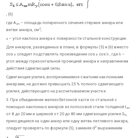
, (6)
где A
– площадь поперечного сечения стержня анкера или
an
2
ветви анкера, см
;
a
– угол наклона анкера к поверхности стальной конструкции.
Для анкеров, разведенных в плане, в формулы (5) и (6) вместо
cos
a
следует подставлять произведение cos
a
cos
b
, где
b
–
угол между горизонтальной проекцией анкера и направлением
действия сдвигающей силы.
Сдвигающее усилие, воспринимаемое сжатыми наклонными
анкерами, не должно превышать 25 % полного сдвигающего
усилия, действующего на рассчитываемом участке.
3. При объединении железобетонной части со стальной с
помощью наклонных анкеров из полосовой стали толщиной t
an
от 8 до 20 мм и шириной от 20 до 80 мм сдвигающее усилие S
,
h
приходящееся на один анкер или одну ветвь петлевого анкера,
2
следует проверять по формуле (5), заменяя d
выражением