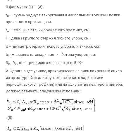
В формулах (1) – (4):
t
– сумма радиуса закругления и наибольшей толщины полки
fr
прокатного профиля, см;
t
– толщина стенки прокатного профиля, см;
w
l – длина круглого стержня гибкого упора, см;
d – диаметр стержня гибкого упора или анкера, см;
b
– ширина площади смятия бетона упором, см;
dr
R
, R
, m – принимаются согласно п. 5.19*.
b
y
2. Сдвигающее усилие, приходящееся на один наклонный анкер
из арматурной стали круглого сечения (гладкого или
периодического профиля) или на одну ветвь петлевого анкера,
должно отвечать следующим условиям:
; (5)