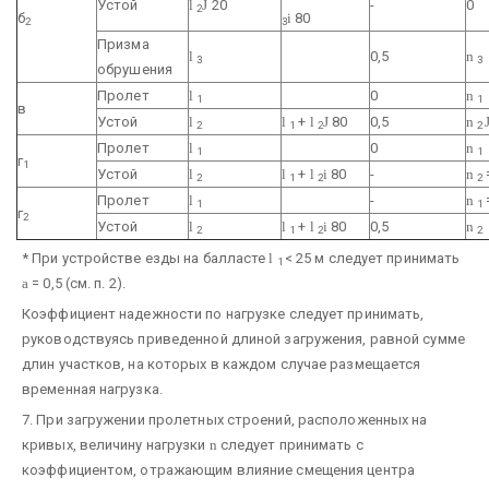
Устой
l
Ј
20
-
0
2
б
і
80
2
3
Призма
l
0,5
n
3
3
обрушения
Пролет
l
0
n
1
1
в
Устой
l
l
+
l
Ј
80
0,5
n
2
1
2
2
Пролет
l
0
n
1
1
г
1
Устой
l
l
+
l
і
80
-
n
2
1
2
2
Пролет
l
-
n
1
1
г
2
Устой
l
l
+
l
і
80
0,5
n
2
1
2
2
* При устройстве езды на балласте
l
< 25 м следует принимать
1
a
= 0,5 (см. п. 2).
Коэффициент надежности по нагрузке следует принимать,
руководствуясь приведенной длиной загружения, равной сумме
длин участков, на которых в каждом случае размещается
временная нагрузка.
7. При загружении пролетных строений, расположенных на
кривых, величину нагрузки
n
следует принимать с
коэффициентом, отражающим влияние смещения центра