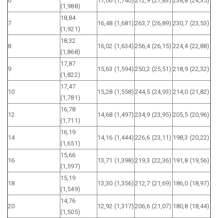
6
17,06 (1,740)
272,9 (27,83)
238,8 (24,35)
(1,988)
18,84
7
16,48 (1,681)
263,7 (26,89)
230,7 (23,53)
(1,921)
18,32
8
16,02 (1,634)
256,4 (26,15)
224,4 (22,88)
(1,868)
17,87
9
15,63 (1,594)
250,2 (25,51)
218,9 (22,32)
(1,822)
17,47
10
15,28 (1,558)
244,5 (24,93)
214,0 (21,82)
(1,781)
16,78
12
14,68 (1,497)
234,9 (23,95)
205,5 (20,96)
(1,711)
16,19
14
14,16 (1,444)
226,6 (23,11)
198,3 (20,22)
(1,651)
15,66
16
13,71 (1,398)
219,3 (22,36)
191,8 (19,56)
(1,597)
15,19
18
13,30 (1,356)
212,7 (21,69)
186,0 (18,97)
(1,549)
14,76
20
12,92 (1,317)
206,6 (21,07)
180,8 (18,44)
(1,505)