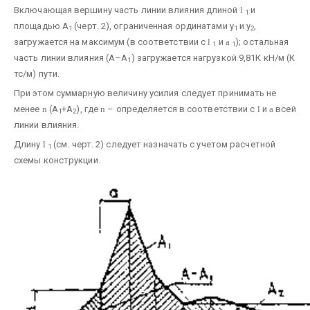
Включающая вершину часть линии влияния длиной
l
и
1
площадью A
(черт. 2), ограниченная ординатами у
и у
,
1
1
2
загружается на максимум (в соответствии с
l
и
a
); остальная
1
1
часть линии влияния (А–А
) загружается нагрузкой 9,81К кН/м (К
1
тс/м) пути.
При этом суммарную величину усилия следует принимать не
менее
n
(А
+А
), где
n
– определяется в соответствии с
l
и
a
всей
1
2
линии влияния.
Длину
l
(см. черт. 2) следует назначать с учетом расчетной
1
схемы конструкции.