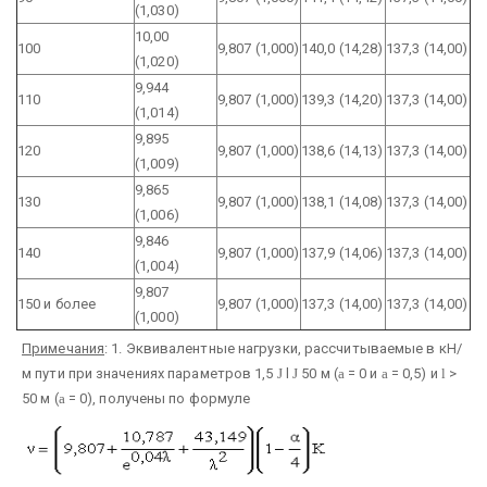
(1,030)
10,00
100
9,807 (1,000)
140,0 (14,28)
137,3 (14,00)
(1,020)
9,944
110
9,807 (1,000)
139,3 (14,20)
137,3 (14,00)
(1,014)
9,895
120
9,807 (1,000)
138,6 (14,13)
137,3 (14,00)
(1,009)
9,865
130
9,807 (1,000)
138,1 (14,08)
137,3 (14,00)
(1,006)
9,846
140
9,807 (1,000)
137,9 (14,06)
137,3 (14,00)
(1,004)
9,807
150 и более
9,807 (1,000)
137,3 (14,00)
137,3 (14,00)
(1,000)
Примечания
: 1. Эквивалентные нагрузки, рассчитываемые в кН/
м пути при значениях параметров 1,5
Ј
l
Ј
50 м (
a
= 0 и
a
= 0,5) и
l
>
50 м (
a
= 0), получены по формуле