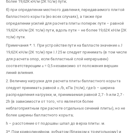
более 19,62К кН/м (2К тс/м) пути;
б) при определении местного давления, передаваемого плитой
балластного корыта (во всех случаях), а также при
определении усилий для расчета плиты поперек пути – равной
19,62К кН/м (2К тс/м) пути, вдоль пути – не более 19,62К кН/м (2К
тс/м) пути.
Примечания *: 1. При устройстве пути на балласте значение
n
Ј
19,62К кН/м (2К тс/м) при
l
Ј
25 м следует принимать (в том числе
для расчета опор, если балластный слой непрерывен)
соответствующим
a
= 0,5 независимо от положения вершин
линий влияния.
2. Величину нагрузки для расчета плиты балластного корыта
следует принимать равной
n
/b, кПа (тс/м), где b – ширина
распределения нагрузки, м, принимаемая равной 2,7 - h или 2,7 -
2h (в зависимости от того, что является более
неблагоприятным при расчете отдельных сечений плиты), но не
более ширины балластного корыта;
h – расстояние от подошвы шпал до верха плиты. м.
3*. При криволинейном, зубчатом (близком к треугольному) и