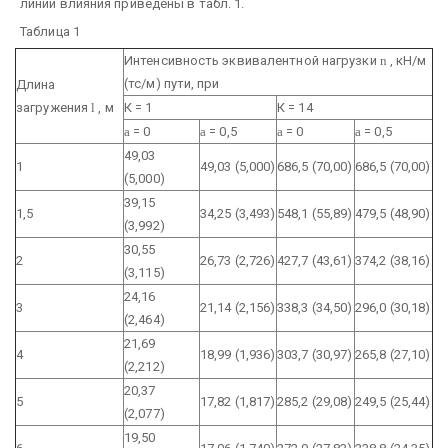
линий влияния приведены в табл. 1.
Таблица 1
Интенсивность эквивалентной нагрузки
n
, кН/м
(тс/м) пути, при
Длина
загружения
l
, м
К = 1
К = 14
a
= 0
a
= 0,5
a
= 0
a
= 0,5
49,03
1
49,03 (5,000)
686,5 (70,00)
686,5 (70,00)
(5,000)
39,15
1,5
34,25 (3,493)
548,1 (55,89)
479,5 (48,90)
(3,992)
30,55
2
26,73 (2,726)
427,7 (43,61)
374,2 (38,16)
(3,115)
24,16
3
21,14 (2,156)
338,3 (34,50)
296,0 (30,18)
(2,464)
21,69
4
18,99 (1,936)
303,7 (30,97)
265,8 (27,10)
(2,212)
20,37
5
17,82 (1,817)
285,2 (29,08)
249,5 (25,44)
(2,077)
19,50