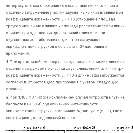
четырехугольном очертаниях однозначные линии влияния и
отдельно загруженные участки двузначных линий влияния при
коэффициенте искаженности
y
< 1,10 (отношение площади
треугольной линии влияния к площади рассматриваемой линии
влияния при одинаковых длинах линий влияния и при
одинаковых их наибольших ординатах) загружаются
эквивалентной нагрузкой
n
согласно п. 2* настоящего
приложения.
4. При криволинейном очертании однозначные линии влияния и
отдельно загружаемые участки двузначных линий влияния при
коэффициенте искаженности
y
і
1,10 и длине
l
і
2м загружаются
согласно п. 2* настоящего приложения с учетом следующих
указаний:
а) при 1,10
Ј
Y
Ј
1,40 (за исключением случая устройства пути на
балласте и
l
< 50 м) с увеличением интенсивности
эквивалентной нагрузки на величину, %, равную е (
y
– 1), где е –
коэффициент, определяемый по черт. 1.