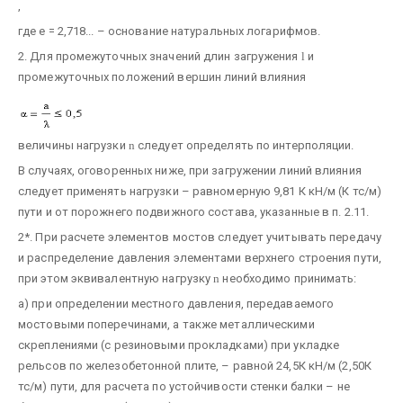
,
где е = 2,718... – основание натуральных логарифмов.
2. Для промежуточных значений длин загружения
l
и
промежуточных положений вершин линий влияния
величины нагрузки
n
следует определять по интерполяции.
В случаях, оговоренных ниже, при загружении линий влияния
следует применять нагрузки – равномерную 9,81 К кН/м (К тс/м)
пути и от порожнего подвижного состава, указанные в п. 2.11.
2*. При расчете элементов мостов следует учитывать передачу
и распределение давления элементами верхнего строения пути,
при этом эквивалентную нагрузку
n
необходимо принимать:
а) при определении местного давления, передаваемого
мостовыми поперечинами, а также металлическими
скреплениями (с резиновыми прокладками) при укладке
рельсов по железобетонной плите, – равной 24,5К кН/м (2,50К
тс/м) пути, для расчета по устойчивости стенки балки – не