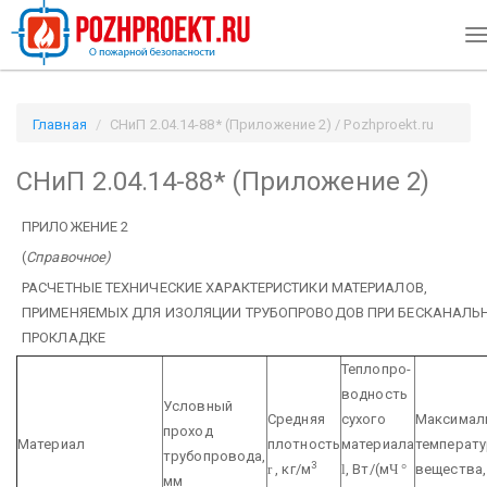
T
n
Главная
СНиП 2.04.14-88* (Приложение 2) / Pozhproekt.ru
СНиП 2.04.14-88* (Приложение 2)
ПРИЛОЖЕНИЕ 2
(
Справочное)
РАСЧЕТНЫЕ ТЕХНИЧЕСКИЕ ХАРАКТЕРИСТИКИ МАТЕРИАЛОВ,
ПРИМЕНЯЕМЫХ ДЛЯ ИЗОЛЯЦИИ ТРУБОПРОВОДОВ ПРИ БЕСКАНАЛЬ
ПРОКЛАДКЕ
Теплопро-
водность
Условный
Средняя
сухого
Максимал
проход
Материал
плотность
материала
температу
трубопровода,
3
r
, кг/м
l
, Вт/(м
Ч
°
вещества
мм