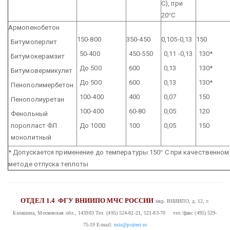
С), при
20
°
С
Армопенобетон
150-800
350-450
0,105-0,13
150
Битумоперлит
50-400
450-550
0,11 -0,13
130*
Битумокерамзит
До 500
600
0,13
130*
Битумовермикулит
До 500
600
0,13
130*
Пенополимербетон
100-400
400
0,07
150
Пенополиуретан
100-400
60-80
0,05
120
Фенольный
поропласт ФЛ
До 1000
100
0,05
150
монолитный
* Допускается применение до температуры 150
°
С при качественном
методе отпуска теплоты
ОТДЕЛ 1.4
ФГУ ВНИИПО МЧС РОССИИ
мкр. ВНИИПО, д. 12, г.
Балашиха, Московская обл., 143903
Тел. (495) 524-82-21, 521-83-70 тел./факс (495) 529-
75-19
E-mail:
nsis@pojtest.ru