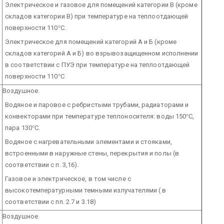
Электрическое и газовое для помещений категории В (кроме
складов категории В) при температуре на теплоотдающей
поверхности 110
°
С.
Электрическое для помещений категорий А и Б (кроме
складов категорий А и Б) во взрывозащищенном исполнении
в соответствии с ПУЭ при температуре на теплоотдающей
поверхности 110
°
С
Воздушное.
Водяное и паровое с ребристыми трубами, радиаторами и
конвекторами при температуре теплоносителя: воды 150
°
С,
пара 130
°
С.
Водяное с нагревательными элементами и стояками,
встроенными в наружные стены, перекрытия и полы (в
соответствии с п. 3,16).
Газовое и электрическое, в том числе с
высокотемпературными темными излучателями ( в
соответствии с пп. 2.7 и 3.18)
Воздушное.