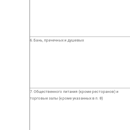
6. Бань, прачечных и душевых
7. Общественного питания (кроме ресторанов) и
торговые залы (кроме указанных в п. 8)