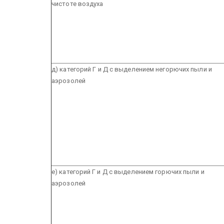
чистоте воздуха
д) категорий Г и Д с выделением негорючих пыли и
аэрозолей
е) категорий Г и Д с выделением горючих пыли и
аэрозолей