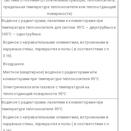
Система отопления (отопительные приборы, теплоноситель,
предельная температура теплоносителя или теплоотдающей
поверхности)
Водяное с радиаторами, панелями и конвекторами при
температуре теплоносителя для систем: 95
°
С — двухтрубных и
105
°
С — однотрубных.
Водяное с нагревательными элементами, встроенными в
наружные стены, перекрытия и полы ( в соответствии с п.
3.16).
Воздушное.
Местное (квартирное) водяное с радиаторами или
конвекторами при температуре теплоносителя 95
°
С.
Электрическое или газовое с температурой на
теплоотдающей поверхности 95
°
С
Водяное с радиаторами, панелями и конвекторами при
температуре теплоносителя 95
°
С.
Водяное с нагревательными элементами, встроенными в
наружные стены, перекрытия и полы ( в соответствии с п.
3.16).