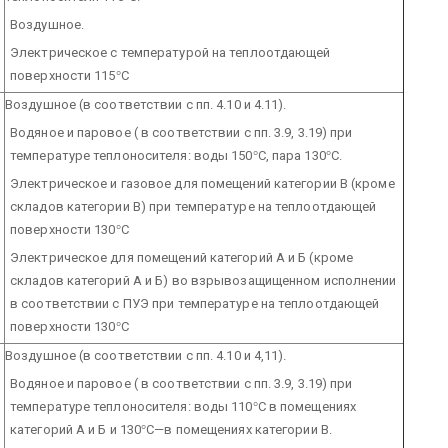
Воздушное.
Электрическое с температурой на теплоотдающей
поверхности 115
°
С
Воздушное (в соответствии с пп. 4.10 и 4.11).
Водяное и паровое ( в соответствии с пп. 3.9, 3.19) при
температуре теплоносителя: воды 150
°
С, пара 130
°
С.
Электрическое и газовое для помещений категории В (кроме
складов категории В) при температуре на теплоотдающей
поверхности 130
°
С
Электрическое для помещений категорий А и Б (кроме
складов категорий А и Б) во взрывозащищенном исполнении
в соответствии с ПУЭ при температуре на теплоотдающей
поверхности 130
°
С
Воздушное (в соответствии с пп. 4.10 и 4,11).
Водяное и паровое ( в соответствии с пп. 3.9, 3.19) при
температуре теплоносителя: воды 110
°
С в помещениях
категорий А и Б и 130
°
С—в помещениях категории В.