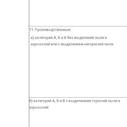
11. Производственные:
а) категорий А, Б и В без выделений пыли и
аэрозолей или с выделением негорючей пыли
б) категорий А, Б и В с выделением горючей пыли и
аэрозолей