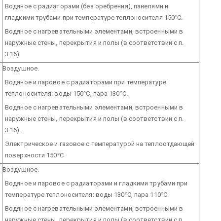
Водяное с радиаторами (без оребрения), панелями и
гладкими трубами при температуре теплоносителя 150
°
С.
Водяное с нагревательными элементами, встроенными в
наружные стены, перекрытия и полы (в соответствии с п.
3.16)
Воздушное.
Водяное и паровое с радиаторами при температуре
теплоносителя: воды 150
°
С, пара 130
°
С.
Водяное с нагревательными элементами, встроенными в
наружные стены, перекрытия и полы (в соответствии с п.
3.16).
Электрическое и газовое с температурой на теплоотдающей
поверхности 150
°
С
Воздушное.
Водяное и паровое с радиаторами и гладкими трубами при
температуре теплоносителя: воды 130
°
С, пара 110
°
С.
Водяное с нагревательными элементами, встроенными в
наружные стены, перекрытия и полы (в соответствии с п.