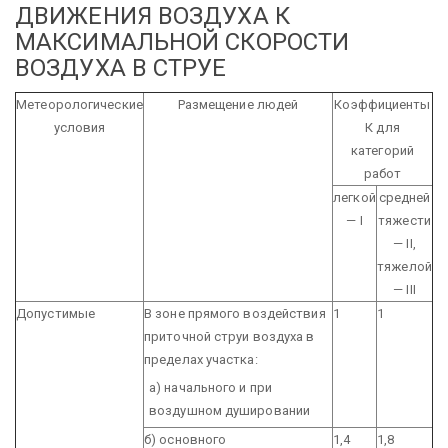
ДВИЖЕНИЯ ВОЗДУХА К
МАКСИМАЛЬНОЙ СКОРОСТИ
ВОЗДУХА В СТРУЕ
Метеорологические
Размещение людей
Коэффициенты
условия
К для
категорий
работ
легкой
средней
— I
тяжести
— II,
тяжелой
— III
Допустимые
В зоне прямого воздействия
1
1
приточной струи воздуха в
пределах участка:
а) начального и при
воздушном душировании
б) основного
1,4
1,8