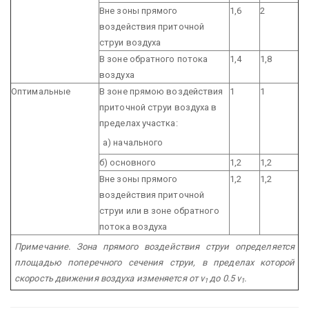
Вне зоны прямого
1,6
2
воздействия приточной
струи воздуха
В зоне обратного потока
1,4
1,8
воздуха
Оптимальные
В зоне прямою воздействия
1
1
приточной струи воздуха в
пределах участка:
а) начального
б) основного
1,2
1,2
Вне зоны прямого
1,2
1,2
воздействия приточной
струи или в зоне обратного
потока воздуха
Примечание. Зона прямого воздействия струи определяется
площадью поперечного сечения струи, в пределах которой
скорость движения воздуха изменяется от v
до 0.5 v
.
1
1