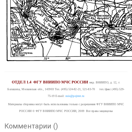
ОТДЕЛ 1.4
ФГУ ВНИИПО МЧС РОССИИ
мкр. ВНИИПО, д. 12, г.
Балашиха, Московская обл., 143903
Тел. (495) 524-82-21, 521-83-70 тел./факс (495) 529-
75-19
E-mail:
nsis@pojtest.ru
Материалы сборника могут быть использованы только с разрешения ФГУ ВНИИПО МЧС
РОССИИ
© ФГУ ВНИИПО МЧС РОССИИ, 2009 Все права защищены
Комментарии (
)