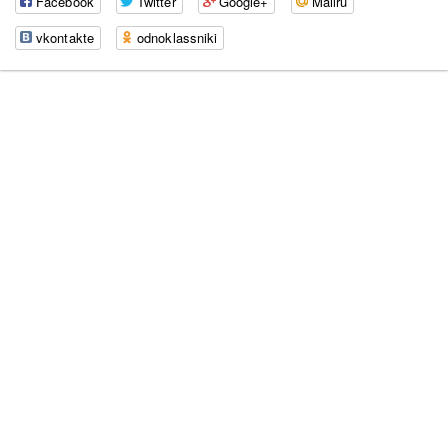
Facebook
Twitter
Google+
Mailru
vkontakte
odnoklassniki