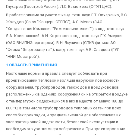
Глухарев (Госстрой России); Л.С. Васильева (ФГУП ЦНС).
В работе принимали участие: канд. техн. наук Е.Т. Овчаренко, B.C.
Жолудов (Союз “Концерн СТЕПС”); А.С. Мелех (ЗАО
“Холдинговая Компания "Ростеплоизоляция"”); канд. техн. наук
Я.А. Ковылянский. А.И. Коротков, канд. техн. наук Г.Х. Умеркин
(ОАО ВНИПИЭнергопром); В.Н. Якуничев (СПКБ филиал АО
“Фирма "Энергозащита"”); канд. техн. наук А.В. Сладков (ГУЛ
“НИИ Мосстрой”).
1 ОБЛАСТЬ ПРИМЕНЕНИЯ
Настоящие нормы и правила следует соблюдать при
проектировании тепловой изоляции наружной поверхности
оборудования, трубопроводов, газоходов и воздуховодов,
расположенных в зданиях, сооружениях и на открытом воздухе
с температурой содержащихся в них веществ от минус 180 до
600 °С, в том числе трубопроводов тепловых сетей при всех
способах прокладки, и предназначенной для обеспечения их
эксплуатационной надежности, безопасной эксплуатации и
необходимого уровня энергосбережения. При проектировании