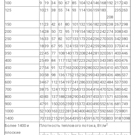
100
9
19
34
50
67
85
104
124
146
168
192
217
243
125
10
21
38
55
74
93
114
136
159
183
.
235
263
208
150
11
23
42
61
80
101
132
156
182
209
238
267
298
200
14
28
50
72
95
119
154
182
212
242
274
308
343
250
16
33
57
82
107
133
173
204
236
270
305
342
380
300
18
39
67
95
124
153
191
224
259
296
333
373
414
350
22
45
77
108
140
173
208
244
281
320
361
403
446
400
25
49
84
117
152
187
223
262
301
343
385
430
476
450
27
54
91
127
163
200
239
280
322
365
410
457
505
500
30
58
98
136
175
215
256
299
343
389
436
486
537
600
34
67
112
154
197
241
286
333
382
432
484
537
593
700
38
75
124
170
217
264
313
364
416
470
526.
583
642
800
43
83
137
188
238
290
343
397
453
511
571
633
696
900
47
91
150
205
259
315
372
430
490
552
616
681
749
1000
52
100
163
222
281
340
400
463
527
592
660
729
801
1400
70
133
215
291
364
439
514
591
670
750
833
918
1098
2
Более 1400 и
Плотность теплового потока, Вт/м
плоские