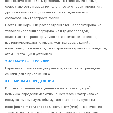
необходимо соблюдать требования к тепловой изоляции,
содержащиеся в нормах технологического проектирования и
других нормативных документах, утвержденных или
согласованных Госстроем России.
Настоящие нормы не распространяются на проектирование
тепловой изоляции оборудования и трубопроводов,
содержащих и транспортирующих взрывчатые вещества,
изотермических хранилищ сжиженных газов, зданий и
помещений для производства и хранения взрывчатых веществ,
атомных станций и установок.
2 НОРМАТИВНЫЕ ССЫЛКИ
Перечень нормативных документов, на которые приведены
ссылки, дан в приложении А.
3 ТЕРМИНЫ И ОПРЕДЕЛЕНИЯ
3
Плотность теплоизоляционного материала
r
, кг/м
,
–
величина, определяемая отношением массы материала ко
всему занимаемому им объему, включая поры и пустоты.
Коэффициент теплопроводности
l
, Вт/(м
Ч
К),
– количество
теплоты, передаваемое за единицу времени через единицу