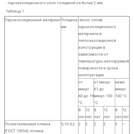
- пароизоляционного слоя толщиной не более 2 мм;
Таблица 1
Пароизоляционный материал
Толщина,
Число слоев
мм
пароизоляционного
материала в
теплоизоляционной
конструкции в
зависимости от
температуры изолируемой
поверхности и срока
эксплуатации
от
от минус
ниже
минус
61 до
минус
60 до 19
минус 100
100 °С
°С
°С
8
12
8
12
8
12
лет
лет
лет
лет
лет
лет
Полиэтиленовая пленка
0,15-0,2
2
2
2
2
3
–
(ГОСТ 10354); пленка