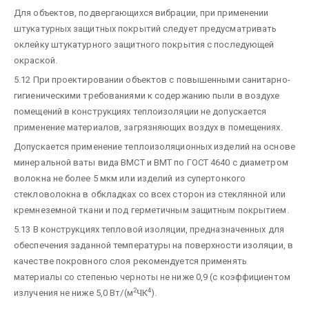
Для объектов, подвергающихся вибрации, при применении
штукатурных защитных покрытий следует предусматривать
оклейку штукатурного защитного покрытия с последующей
окраской.
5.12 При проектировании объектов с повышенными санитарно-
гигиеническими требованиями к содержанию пыли в воздухе
помещений в конструкциях теплоизоляции не допускается
применение материалов, загрязняющих воздух в помещениях.
Допускается применение теплоизоляционных изделий на основе
минеральной ваты вида ВМСТ и ВМТ по ГОСТ 4640 с диаметром
волокна не более 5 мкм или изделий из супертонкого
стекловолокна в обкладках со всех сторон из стеклянной или
кремнеземной ткани и под герметичным защитным покрытием.
5.13 В конструкциях тепловой изоляции, предназначенных для
обеспечения заданной температуры на поверхности изоляции, в
качестве покровного слоя рекомендуется применять
материалы со степенью черноты не ниже 0,9 (с коэффициентом
2
4
излучения не ниже 5,0 Вт/(м
Ч
К
).