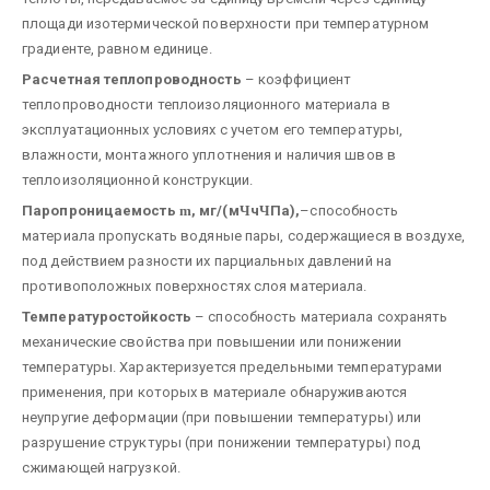
площади изотермической поверхности при температурном
градиенте, равном единице.
Расчетная теплопроводность
– коэффициент
теплопроводности теплоизоляционного материала в
эксплуатационных условиях с учетом его температуры,
влажности, монтажного уплотнения и наличия швов в
теплоизоляционной конструкции.
Паропроницаемость
m
, мг/(м
Ч
ч
Ч
Па),
–способность
материала пропускать водяные пары, содержащиеся в воздухе,
под действием разности их парциальных давлений на
противоположных поверхностях слоя материала.
Температуростойкость
– способность материала сохранять
механические свойства при повышении или понижении
температуры. Характеризуется предельными температурами
применения, при которых в материале обнаруживаются
неупругие деформации (при повышении температуры) или
разрушение структуры (при понижении температуры) под
сжимающей нагрузкой.