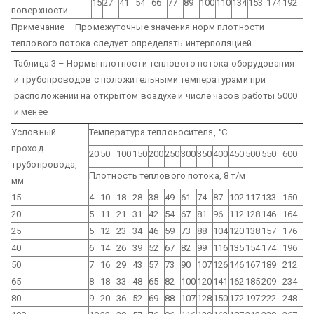
15
27
41
54
66
77
89
100
110
134
153
174
192
поверхности
Примечание – Промежуточные значения норм плотности
теплового потока следует определять интерполяцией.
Таблица 3 – Нормы плотности теплового потока оборудования
и трубопроводов с положительными температурами при
расположении на открытом воздухе и числе часов работы 5000
и менее
Условный
Температура теплоносителя, °С
проход
20
50
100
150
200
250
300
350
400
450
500
550
600
трубопровода,
Плотность теплового потока, 8 т/м
мм
15
4
10
18
28
38
49
61
74
87
102
117
133
150
20
5
11
21
31
42
54
67
81
96
112
128
146
164
25
5
12
23
34
46
59
73
88
104
120
138
157
176
40
6
14
26
39
52
67
82
99
116
135
154
174
196
50
7
16
29
43
57
73
90
107
126
146
167
189
212
65
8
18
33
48
65
82
100
120
141
162
185
209
234
80
9
20
36
52
69
88
107
128
150
172
197
222
248