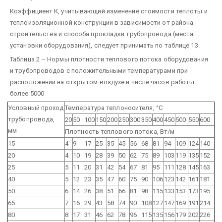
Коэффициент К, учитывающий изменение стоимости теплоты и
теплоизоляционной конструкции в зависимости от района
строительства и способа прокладки трубопровода (места
установки оборудования), следует принимать по таблице 13.
Таблица 2 – Нормы плотности теплового потока оборудования
и трубопроводов с положительными температурами при
расположении на открытом воздухе и числе часов работы
более 5000
Условный проход
Температура теплоносителя, °С
трубопровода,
20
50
100
150
200
250
300
350
400
450
500
550
600
мм
Плотность теплового потока, Вт/м
15
4
9
17
25
35
45
56
68
81
94
109
124
140
20
4
10
19
28
39
50
62
75
89
103
119
135
152
25
5
11
20
31
42
54
67
81
95
111
128
145
163
40
5
12
23
35
47
60
75
90
106
123
142
161
181
50
6
14
26
38
51
66
81
98
115
133
153
173
195
65
7
16
29
43
58
74
90
108
127
147
169
191
214
80
8
17
31
46
62
78
96
115
135
156
179
202
226