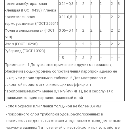
поливинилбутиральная
0,21–0,3
1
2
2
2
2
3
клеящая (ГОСТ 9438); пленка
полиэтиле новая
0,31-0,5
1
1
1
1
2
2
термоусадочная (ГОСТ 25951)
Фольга алюминиевая (ГОСТ
0,06–0,1
1
2
2
2
2
2
618)
Изол (ГОСТ 10296)
2
1
2
2
2
2
2
Рубероид (ГОСТ 10923)
1
3
–
–
–
–
–
1,5
2
3
3
–
–
–
Примечания
1 Допускается применение других материалов,
обеспечивающих уровень сопротивления паропроницанию не
ниже, чем у приведенных в таблице.
2 Для материалов с
закрытой пористостью, имеющих коэффициент
паропроницаемости менее 0,1 мг/(м
Ч
ч
Ч
Па), во всех случаях
принимается один пароизоляиионный слой.
- слоя окраски или пленки толщиной не более 0,4 мм;
- покровного слоя трубопроводов, расположенных в
технических подвальных этажах и подпольях с выходом только
наружу в зданиях 1 и II степеней огнестойкости при устройстве