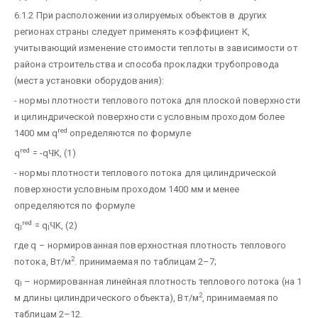
6.1.2 При расположении изолируемых объектов в других
регионах страны следует применять коэффициент К,
учитывающий изменение стоимости теплоты в зависимости от
района строительства и способа прокладки трубопровода
(места установки оборудования):
- нормы плотности теплового потока для плоской поверхности
и цилиндрической поверхности с условным проходом более
red
1400 мм q
определяются по формуле
red
q
= -q
Ч
K, (1)
- нормы плотности теплового потока для цилиндрической
поверхности условным проходом 1400 мм и менее
определяются по формуле
red
q
= q
Ч
K, (2)
l
l
где q – нормированная поверхностная плотность теплового
2
потока, Вт/м
. принимаемая по таблицам 2–7;
q
– нормированная линейная плотность теплового потока (на 1
l
2
м длины цилиндрического объекта), Вт/м
, принимаемая по
таблицам 2–12.