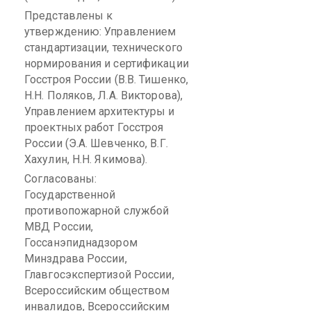
Представлены
к
утверждению: Управлением
стандартизации, технического
нормирования и сертификации
Госстроя России (В.В.
Тишенко
,
Н.Н. Поляков, Л.А. Викторова),
Управлением архитектуры и
проектных работ Госстроя
России (Э.А. Шевченко, В.Г.
Хахулин
, Н.Н. Якимова).
Согласованы:
Государственной
противопожарной службой
МВД России,
Госсанэпиднадзором
Минздрава России,
Главгосэкспертизой
России,
Всероссийским обществом
инвалидов, Всероссийским