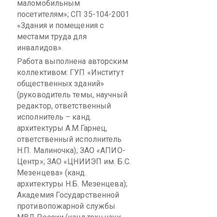
маломобильным
посетителям»; СП 35-104-2001
«Здания и помещения с
местами труда для
инвалидов».
Работа выполнена авторским
коллективом: ГУП «Институт
общественных зданий»
(руководитель темы, научный
редактор, ответственный
исполнитель – канд.
архитектуры А.М.Гарнец,
ответственный исполнитель
Н.П.
Малиночка
); ЗАО «
АПИО-
Центр
»; ЗАО «ЦНИИЭП им. Б.С.
Мезенцева» (канд.
архитектуры Н.Б. Мезенцева);
Академия Государственной
противопожарной службы