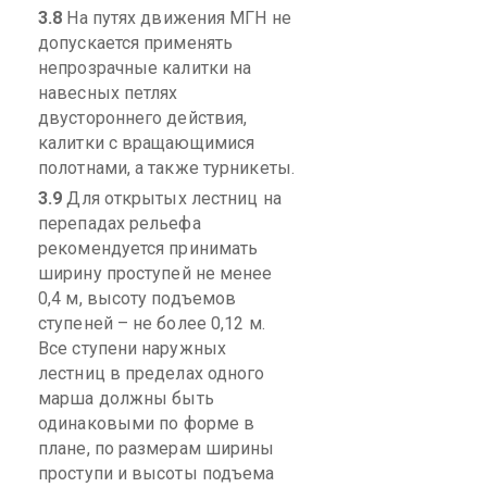
3.8
Н
а путях движения МГН не
допускается применять
непрозрачные калитки на
навесных петлях
двустороннего действия,
калитки с вращающимися
полотнами, а также турникеты.
3.9
Д
ля открытых лестниц на
перепадах рельефа
рекомендуется принимать
ширину
проступей
не менее
0,4 м, высоту подъемов
ступеней – не более 0,12 м.
Все ступени наружных
лестниц в пределах одного
марша должны быть
одинаковыми по форме в
плане, по размерам ширины
проступи и высоты подъема