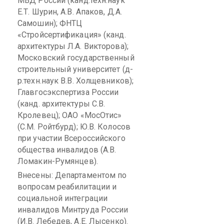
МВД России (
канд
.т
ехн.наук
Е.Т. Шурин, А.В.
Апаков
, Д.А.
Самошин
); ФНТЦ
«
Стройсертификация
» (канд.
архитектуры Л.А. Викторова);
Московский государственный
строительный университет (
д-
р.техн.наук
В.В. Холщевников);
Главгосэкспертиза
России
(канд. архитектуры С.В.
Кролевец
); ОАО «
МосОтис
»
(С.М.
Ройтбурд
); Ю.В. Колосов
при участии Всероссийского
общества инвалидов (А.В.
Ломакин-Румянцев).
Внесены: Департаментом по
вопросам реабилитации и
социальной интеграции
инвалидов Минтруда России
(И.В. Лебедев, А.Е. Лысенко).