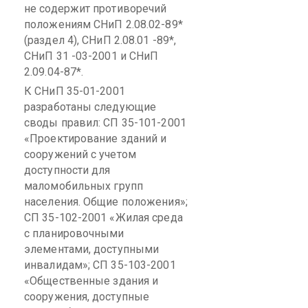
не содержит противоречий
положениям
СНиП
2.08.02-89*
(раздел 4),
СНиП
2.08.01 -89*,
СНиП
31 -03-2001 и
СНиП
2.09.04-87*.
К
СНиП
35-01-2001
разработаны следующие
своды правил: СП 35-101-2001
«Проектирование зданий и
сооружений с учетом
доступности для
маломобильных
групп
населения. Общие положения»;
СП 35-102-2001 «Жилая среда
с планировочными
элементами, доступными
инвалидам»; СП 35-103-2001
«Общественные здания и
сооружения, доступные