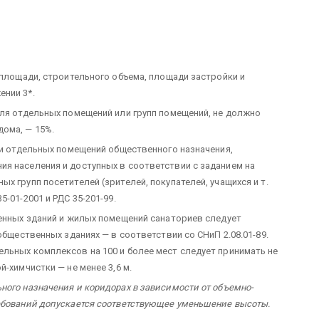
площади, строительного объема, площади застройки и
нии 3*.
для отдельных помещений или групп помещений, не должно
ома, — 15%.
ли отдельных помещений общественного назначения,
я населения и доступных в соответствии с заданием на
х групп посетителей (зрителей, покупателей, учащихся и т.
-01-2001 и РДС 35-201-99.
енных зданий и жилых помещений санаториев следует
общественных зданиях — в соответствии со СНиП 2.08.01-89.
льных комплексов на 100 и более мест следует принимать не
-химчистки — не менее 3,6 м.
ного назначения и коридорах в зависимости от объемно-
ебований допускается соответствующее уменьшение высоты.