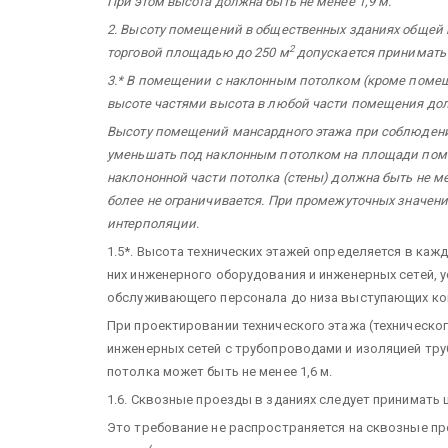
При этом высота должна быть не менее 1,9 м.
2. Высоту помещений в общественных зданиях общей 
2
торговой площадью до 250 м
допускается принимать
3.* В помещении с наклонным потолком (кроме помещ
высоте частями высота в любой части помещения долж
Высоту помещений мансардного этажа при соблюдени
уменьшать под наклонным потолком на площади пом
наклононной части потолка (стены) должна быть не менее
более не ограничивается. При промежуточных значени
интерполяции.
1.5*. Высота технических этажей определяется в ка
них инженерного оборудования и инженерных сетей, у
обслуживающего персонала до низа выступающих конс
При проектировании технического этажа (техническо
инженерных сетей с трубопроводами и изоляцией тру
потолка может быть не менее 1,6 м.
1.6. Сквозные проезды в зданиях следует принимать ши
Это требование не распространяется на сквозные пр