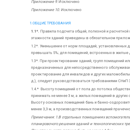
Приложение 9
. Исключено
Приложение 10.
Исключено
1.ОБЩИЕ ТРЕБОВАНИЯ
1.1*.
Правила подсчета общей, полезной и расчетной 
этажности зданий приведены в обязательном приложе
1.2*. Уменьшение от норм площадей, установленных 
превышать 5%; для помещений, встроенных в жилые д
1.3*. При проектировании зданий, групп помещений и
предназначенных для непосредственного обслуживани
проектирование для инвалидов и других маломобильны
д.), следует руководствоваться требованиями СНиП 35
1.4.* Высоту помещений от пола до потолка обществ
принимать не менее 3 м, а жилых помещений в других 
Высоту основных помещений бань и банно-оздоровите
менее 3,3 м, а производственных помещений прачечной
Примечания: 1.В отдельных помещениях вспомогатель
планировочого решения зданий и технологических тр