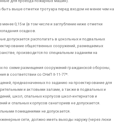
енные для проезда пожарных машин).
а быть выше отметки тротуара перед входом не менее чем на
 менее 0,15 м (в том числе и заглубление ниже отметки
попадания осадков.
рые допускается располагать в цокольных и подвальных
роектирование общественных сооружений, размещаемых
анстве, производится по специальным заданиям на
ых по схеме размещения сооружений гражданской обороны,
я в соответствии со СНиП II-11-77*.
ещений, предназначенных по заданию на проектирование для
зрительными и актовыми залами, а также в подвальных и
дений, школ, спальных корпусов школ-интернатов и
ний и спальных корпусов санаториев не допускается.
льными помещениями не допускается.
инженерные сети, должно иметь выходы наружу (через люки