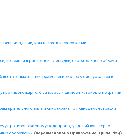
ственных зданий, комплексов и сооружений
в
ей, полезной и расчетной площадей, строительного объема,
общественных зданий, размещение которых допускается в
тву противопожарного занавеса и дымовых люков в покрытии
рам зрительного зала и киноэкрана при кинодемонстрации
ннему противопожарному водопроводу зданий культурно-
ивных сооружений
(переименовано Приложение 8 (изм. №5))