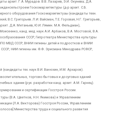
аты архит. Г.А. Мурадов. В.В. Лазарев, Э.И. Окунева; Д.А.
раждансельстроем Госкомархитектуры (д-р архит. С.Б.
нерного оборудования Госкомархигектуаы (кандидаты техн.
ий; В.С. Григорьев. Л.И. Вайсман, Т.Е. Горовая, Н.Г. Григорьев,
архит. Д.А. Метаньев, Ю.И. Лямин. М.А. Фельдман),
оисеенко, канд. мед. наук А.И. Ар6аков, В.А. Мостовой, В.А.
 Гособразования СССР, Гипротеатра Министерства культуры
ИПО МВД СССР, ВНИИ гигиены детей и подростков и ВНИИ
 СССР, НИИ гигиены им. Ф.Ф. Эрисмана Минздрава РСФСР,
андидаты тех. наук В.И. Ванюхин, И.М. Архаров).
-воспитательных, торгово-бытовых и досуговых зданий
бных здании (рук. разработки канд. архит. А.М. Гарнец).
ормировании и сертификации Госстроя России.
ы (В.А. Цветков, Н.Н. Якимова) и Управлением
икации (Л.А. Викторова) Госстроя России, Управлением
Колосов] Министерства труда и социального развития