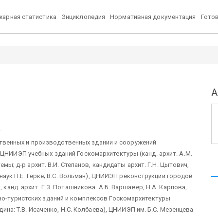
арная статистика
Энциклопедия
Нормативная документация
Гото
А
.
венных и производственных здании и сооружений
 ЦНИИЭП учебных зданий Госкомархитектуры (канд. архит. А.М.
темы; д-р архит. В.И. Степанов, кандидаты архит. Г.Н. Цытович,
. наук П.Е. Герке; В.С. Вольман), ЦНИИЭП реконструкции городов
 канд. архит. Г.З. Поташникова. А.Б. Варшавер, Н.А. Карпова,
тно-туристских зданий и комплексов Госкомархитектуры
идина: Т.В. Исаченко, Н.С. Колбаева), ЦНИИЭП им. Б.С. Мезенцева