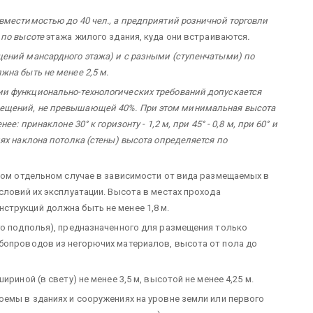
вместимостью до 40 чел., а предприятий розничной торговли
 по высоте
этажа жилого здания, куда они встраиваются
.
ений мансардного этажа) и с разными (ступенчатыми) по
на быть не менее 2,5 м.
и функционально-технологических требований допускается
ещений, не превышающей 40%. При этом минимальная высота
: принаклоне 30° к горизонту - 1,2 м, при 45° - 0,8 м, при 60° и
ях наклона потолка (стены) высота определяется по
ждом отдельном случае в зависимости от вида размещаемых в
словий их эксплуатации. Высота в местах прохода
трукций должна быть не менее 1,8 м.
го подполья), предназначенного для размещения только
бопроводов из негорючих материалов, высота от пола до
риной (в свету) не менее 3,5 м, высотой не менее 4,25 м.
оемы в зданиях и сооружениях на уровне земли или первого