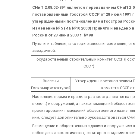
СНиП 2.08.02-89* является переизданием СНиП 2.0
постановлениями Госстроя СССР от 28 июня 1991 г №
утвержденными постановлениями Госстроя России от
Изменение № 5 (ИБ №10 2003)
Принято и введено в 
России от 23 июня 2003 г. № 98
Пункты и таблицы, в которые внесены изменения, от
звездочкой.
Государственный строительный комитет СССР
(Госс
СССР)
Внесены
Утверждены постановлением Г
Госкомархитектурой
комитета СССР от 
Настоящие нормы и правила распространяются на пр
включ.) и сооружений, а также помещений обществен
проектировании помещений общественного назначени
ним, следует дополнительно руководствоваться СНиП
Размещение в общественных зданиях и сооружениях п
соблюдения экологических, санитарно-эпидемиологи