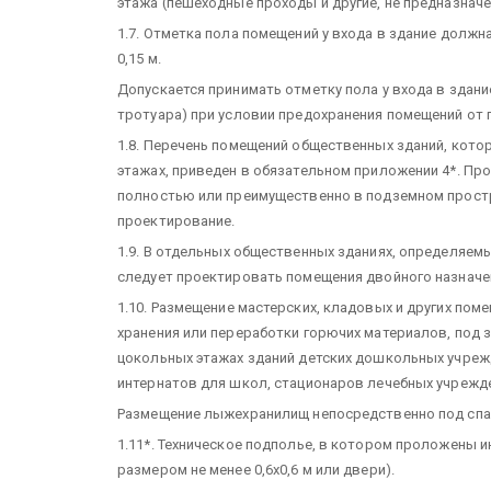
этажа (пешеходные проходы и другие, не предназнач
1.7. Отметка пола помещений у входа в здание должн
0,15 м.
Допускается принимать отметку пола у входа в здание
тротуара) при условии предохранения помещений от 
1.8. Перечень помещений общественных зданий, кото
этажах, приведен в обязательном приложении 4*. П
полностью или преимущественно в подземном простр
проектирование.
1.9. В отдельных общественных зданиях, определяем
следует проектировать помещения двойного назначени
1.10. Размещение мастерских, кладовых и других пом
хранения или переработки горючих материалов, под 
цокольных этажах зданий детских дошкольных учреж
интернатов для школ, стационаров лечебных учрежде
Размещение лыжехранилищ непосредственно под спа
1.11*. Техническое подполье, в котором проложены 
размером не менее 0,6х0,6 м или двери).