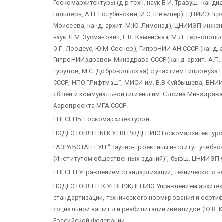
Госкомархитектуры (д-р техн. наук В.И. Травуш; кандид
Гальперн, А.П. Голубинский, И.С. Швейцер). ЦНИИЭПг
Моисеева, канд. архит. М.Ю. Лимонад), ЦНИИЭП инже
наук Л.М. Зусманович, Г.В. Каменская, М.Д. Тернопольск
О.Г. Лоодеус, Ю.М. Соснер), ГипроНИИ АН СССР (канд. 
ГипроНИИздравом Минздрава СССР (канд. архит. А.П. М
Турулов, М.С. Добровольская) с участием Гипровуза
СССР, НПО “Лифтмаш”, МИСИ им. В.В.Куйбышева, ВНИ
общей и коммунальной гигиены им. Сысина Минздрава
Аэропроекта МГА СССР.
ВНЕСЕНЫ Госкомархитектурой
ПОДГОТОВЛЕНЫ К УТВЕРЖДЕНИЮ Госкомархитектурой (к
РАЗРАБОТАН ГУП “Научно-проектный институт учебно
(Институтом общественных зданий)”, бывш. ЦНИИЭП уче
ВНЕСЕН Управлением стандартизации, технического н
ПОДГОТОВЛЕН К УТВЕРЖДЕНИЮ Управлением архитектур
стандартизации, технического нормирования и сертиф
социальной защиты и реабилитации инвалидов (Ю.В. 
Российской Федерации.