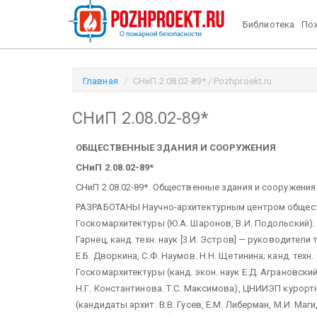
Библиотека
Пож
Главная
СНиП 2.08.02-89* / Pozhproekt.ru
СНиП 2.08.02-89*
ОБЩЕСТВЕННЫЕ ЗДАНИЯ И СООРУЖЕНИЯ
СНиП 2.08.02-89*
СНиП 2.08.02-89*. Общественные здания и сооружения
РАЗРАБОТАНЫ Научно-архитектурным центром общест
Госкомархитектуры (Ю.А. Шаронов, В.И. Подольский).
Гарнец, канд. техн. наук [3.И. Эстров] — руководители 
Е.Б. Дворкина, С.Ф. Наумов. Н.Н. Щетинина; канд. техн
Госкомархитектуры (канд. экон. наук Е.Д. Аграновский,
Н.Г. Константинова. Т.С. Максимова), ЦНИИЭП курор
(кандидаты архит. В.В. Гусев, Е.М. Либерман, М.И. Маг