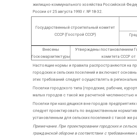
жилищно-коммунального хозяйства Российской Федера
России от 25 августа 1993 г. № 18-32.
Государственный строительный комитет
СССР (Госстрой СССР)
Гра
Внесены
Утверждены постановлением Го
Госкомархитектуры
комитета СССР от 1
Настоящие нормы и правила распространяются на п
городских и сельских поселений и включают основны
этих требований следует осуществлять в региональн
Поселки городского типа (городские, рабочие, куро
малых городов с такой же расчетной численностью н
Поселки при находящихся вне городов предприятиях и
следует проектировать по ведомственным нормативны
установленным для сельских поселений с такой же р
Примечание. При проектировании городских и сельск
гражданской обороне в соответствии с требованиями