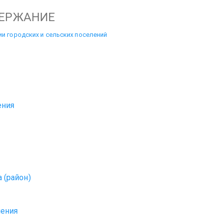
ЕРЖАНИЕ
ии городских и сельских поселений
ения
 (район)
ления