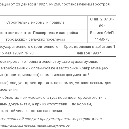
ции от 23 декабря 1992 г. № 269, постановлением Госстроя
СНиП 2.07.01-
Строительные нормы и правила
89*
достроительство. Планировка и застройка
Взамен СНиП
городских и сельских поселений
11-60-75
сударственного строительного
Срок введения в действие 1
6 мая 1989 г. № 78
января 1990 г.
роектирование новых и реконструкцию существующих
е требования к их планировке и застройке. Конкретизацию
ых (территориальных) нормативных документах *.
ртные) следует проектировать по нормам, установленным для
аселения.
 объектах, не имеющие статуса поселков городского типа,
м документам, а при их отсутствии — по нормам,
асчетной численностью населения.
их поселений следует предусматривать мероприятия по
 специальных нормативных документов.