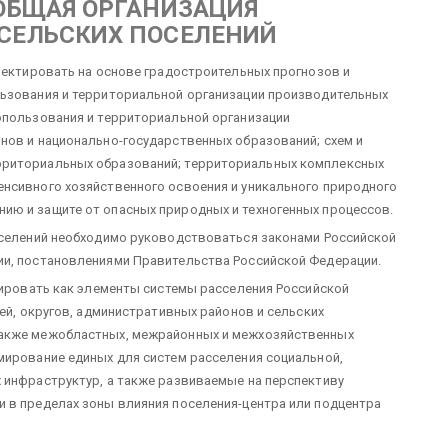
 ОБЩАЯ ОРГАНИЗАЦИЯ
 СЕЛЬСКИХ ПОСЕЛЕНИЙ
роектировать на основе градостроительных прогнозов и
льзования и территориальной организации производительных
опользования и территориальной организации
нов и национально-государственных образований; схем и
рриториальных образований; территориальных комплексных
енсивного хозяйственного освоения и уникального природного
ию и защите от опасных природных и техногенных процессов.
оселений необходимо руководствоваться законами Российской
ии, постановлениями Правительства Российской Федерации.
ктировать как элементы системы расселения Российской
тей, округов, административных районов и сельских
также межобластных, межрайонных и межхозяйственных
мирование единых для систем расселения социальной,
 инфраструктур, а также развиваемые на перспективу
 в пределах зоны влияния поселения-центра или подцентра