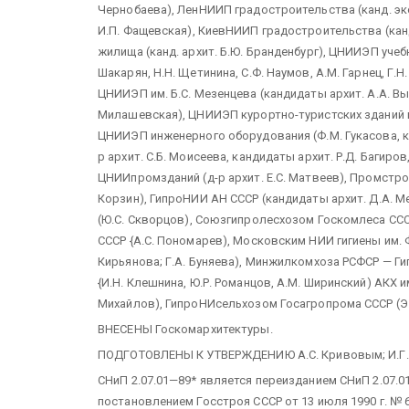
Чернобаева), ЛенНИИП градостроительства (канд. экон
И.П. Фащевская), КиевНИИП градостроительства (канд. 
жилища (канд. архит. Б.Ю. Бранденбург), ЦНИИЭП учебн
Шакарян, Н.Н. Щетинина, С.Ф. Наумов, А.М. Гарнец, Г.Н
ЦНИИЭП им. Б.С. Мезенцева (кандидаты архит. А.А. Выс
Милашевская), ЦНИИЭП курортно-туристских зданий и к
ЦНИИЭП инженерного оборудования (Ф.М. Гукасова, ка
р архит. С.Б. Моисеева, кандидаты архит. Р.Д. Багиров
ЦНИИпромзданий (д-р архит. Е.С. Матвеев), Промстрой
Корзин), ГипроНИИ АН СССР (кандидаты архит. Д.А. 
(Ю.С. Скворцов), Союзгипролесхозом Госкомлеса СССР
СССР {А.С. Пономарев), Московским НИИ гигиены им. Ф
Кирьянова; Г.А. Буняева), Минжилкомхоза РСФСР — Г
{И.Н. Клешнина, Ю.Р. Романцов, А.М. Ширинский) АКХ и
Михайлов), ГипроНИсельхозом Госагропрома СССР (Э.И
ВНЕСЕНЫ Госкомархитектуры.
ПОДГОТОВЛЕНЫ К УТВЕРЖДЕНИЮ А.С. Кривовым; И.Г. Ива
СНиП 2.07.01—89* является переизданием СНиП 2.07.
постановлением Госстроя СССР от 13 июля 1990 г. № 