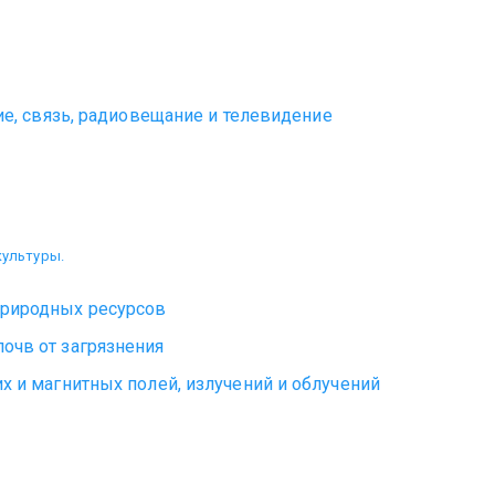
ние, связь, радиовещание и телевидение
культуры.
природных ресурсов
очв от загрязнения
х и магнитных полей, излучений и облучений