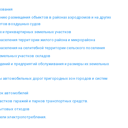
ования
анию размещения объектов в районах аэродромов и на других
летов воздушных судов
х и приквартирных земельных участков
населения территории жилого района и микрорайона
населения на селитебной территории сельского поселения
емельных участков складов
дений и предприятий обслуживания и размеры их земельных
ры автомобильных дорог пригородных зон городов и систем
ок автомобилей
астков гаражей и парков транспортных средств.
бытовых отходов
тели электропотребления.