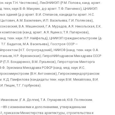
. наук Т.Н. Чистякова), ЛенЗНИИЭП (Р.М. Попова, канд. архит.
техн, наук В.Ф. Макухин, д-р архит. Т.Ф. Панченко), ЦНИИЭП
ых зданий (д-р архит. В.И. Степанов, кандидаты архит. Н.С.
. Цытович, А.М. Базилевич, И.П. Васильева; Г.И. Полякова),
оковский, В.А. Машинский, Г.А. Мурадов, А.Я. Никольская, Е.К.
омплексов (канд. архит. А.Я. Яценко; Т.Я. Папернова),
нд. техн. наук Л.Р. Найфельд), ЦНИИЭП граждансельстроем (д-
, Т.Г. Бадалов, М.А. Васильева), Госстроя СССР —
проектом (Н.Т. Остроградский), НИИСФ (канд. техн. наук О.А.
Метаньев, Н.Р. Фрвзинская); ГипроНИИздравом Минздрава СССР
 {Т.Л. Бондаренко, В.М. Лукьянов), Гипроторгом Минторга
.Ф. Эрисмана Минздрава РСФСР (канд. мед. наук И.С.
ипрокоммунстроем (В.Н. Антонинов), Гипрокоммундортрансом
м. К.Д. Памфилова (кандидаты техн. наук В.М. Михайлова, В.И.
. Пищик, Т.Г. Горбунова).
новым. |Г.А. Долгих|, Т.А. Глухаревой; Ю.В. Полянским.
01—89 с изменениями и дополнениями, утвержденными
61, приказом Министерства архитектуры, строительства и