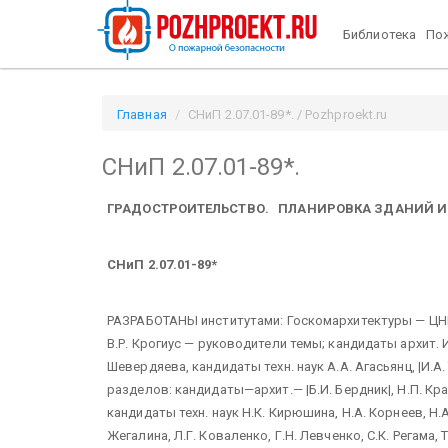
Библиотека
Пож
Главная
СНиП 2.07.01-89*. / Pozhproekt.ru
СНиП 2.07.01-89*.
ГРАДОСТРОИТЕЛЬСТВО. ПЛАНИРОВКА ЗДАНИЙ И 
СНиП 2.07.01-89*
РАЗРАБОТАНЫ институтами: Госкомархитектуры — ЦНИ
В.Р. Крогиус — руководители темы; кандидаты архит. И.
Шевердяева, кандидаты техн. наук А.А. Агасьянц, |И.А
разделов: кандидаты—архит.— |Б.И. Бердник|, Н.П. Кра
кандидаты техн. наук Н.К. Кирюшина, Н.А. Корнеев, Н.А.
Жегалина, Л.Г. Коваленко, Г.Н. Левченко, С.К. Регама, Т