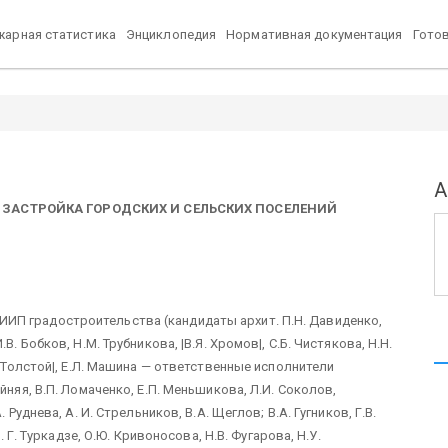
арная статистика
Энциклопедия
Нормативная документация
Гото
А
ЗАСТРОЙКА ГОРОДСКИХ И СЕЛЬСКИХ ПОСЕЛЕНИЙ
ИП градостроительства (кандидаты архит. П.Н. Давиденко,
В. Бобков, Н.М. Трубникова, |В.Я. Хромов|, С.Б. Чистякова, Н.Н.
. Толстой|, Е.Л. Машина — ответственные исполнители
йняя, В.П. Ломаченко, Е.П. Меньшикова, Л.И. Соколов,
 Руднева, А. И. Стрельников, В.А. Щеглов; В.А. Гугников, Г.В.
. Г. Туркадзе, О.Ю. Кривоносова, Н.В. Фугарова, Н.У.