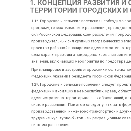
1. КОНЦЕПЦИЯ РАЗВИТИЯ И
ТЕРРИТОРИИ ГОРОДСКИХ И
1.1*. Городские и сельские поселения необходимо п
программ, генеральных схем расселения, природопо
сил Российской федерации; схем расселения, природ
производительных сил крупных географических регио
проектов районной планировки административно-те
схем охраны природы и природопользования зон инт
значения, включающих мероприятия по предотвращен
При планировке и застройке городских и сельских п
Федерации, указами Президента Российской Федерац
1.2*. Городские и сельские поселения следует прое
федерации и входящих в нее республик, краев, облас
административно-территориальных образований, а 
систем расселения. При этом следует учитывать фор
производственной, инженерно-транспортной и других
трудовые, культурно-бытовые и рекреационные связи
системы расселения.