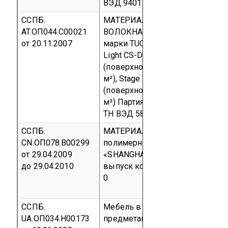
ВЭД 9401 20 000 9
ССПБ.
МАТЕРИАЛ ДЛЯ ЗАНАВЕСА ИЗ
AT.ОП044.С00021
ВОЛОКНА TREVIRA CS, торгово
от 20.11.2007
марки TUCHLER Артикулов: Sun
Light CS-Drapery satin
(поверхностная плотность 200 г
м²), Stage Velour Mahler CS
(поверхностная плотность 380 г
м²)
Партия
код ОКП 83 8400
код
ТН ВЭД 5804 10 190 0
ССПБ.
МАТЕРИАЛЫ текстильные с
CN.ОП078.В00299
полимерным покрытием т.м.
от 29.04.2009
«SHANGHAI RAILWAY»
Серийны
до 29.04.2010
выпуск
код ТН ВЭД 5903 20 90
0
ССПБ.
Мебель в наборах и отдельным
UA.ОП034.Н00173
предметами: стулья барные без