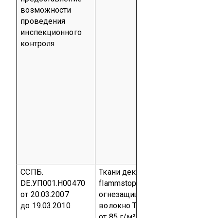
возможности
проведения
инспекционного
контроля
ССПБ.
Ткани декоративные «drapilux
DE.УП001.Н00470
flammstop» (состав 100%
от 20.03.2007
огнезащищенное полиэфирное
до 19.03.2010
волокно Trevira CS; плотность
от 85 г/м² до 572 г/м²)
Серийны