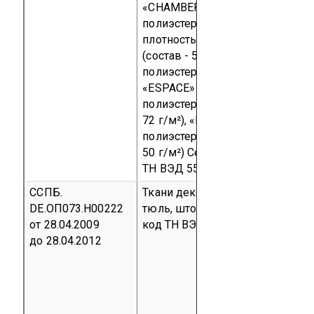
«CHAMBERY» (состав - 55%
полиэстер F.R., 45% полиэстер;
плотность 167 г/м²),
«GHIARA»
(состав - 57% полиэстер F.R., 43
полиэстер; плотность 96 г/м²),
«ESPACE» (состав - 100%
полиэстер Trevira CS; плотность
72 г/м²),
«DELAY» (состав - 100%
полиэстер Trevira CS; плотность
50 г/м²)
Серийный выпуск
код
ТН ВЭД 5515
ССПБ.
Ткани декоративные: гардины,
DE.ОП073.Н00222
тюль, шторы
Серийный выпуск
от 28.04.2009
код ТН ВЭД 5407 00 000 0
до 28.04.2012