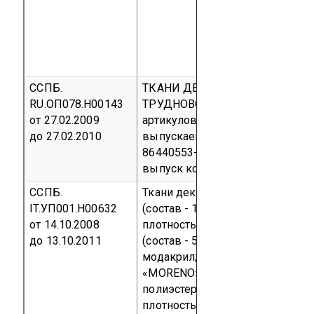
ССПБ.
ТКАНИ ДЕКОРАТИВНЫЕ
RU.ОП078.Н00143
ТРУДНОВОСПЛАМЕНЯЕМЫЕ
от 27.02.2009
артикулов Firex Б, Firex C,
до 27.02.2010
выпускаемые по ТУ 8384-001-
86440553-2008
Серийный
выпуск
код ОКП 83 8462
ССПБ.
Ткани декоративные:
«SAMOA»
IT.УП001.Н00632
(состав - 100% полиэстер F.R.;
от 14.10.2008
плотность 260 г/м²),
«KANEVA»
до 13.10.2011
(состав - 52% полиэстер, 48%
модакрил; плотность 250 г/м²),
«MORENO» (состав - 60%
полиэстер F.R., 40% полиэстер;
плотность 200 г/м²),