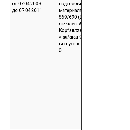
от 07.04.2008
подголовников из обивочного
до 07.04.2011
материала China сине-серого
869/690 (Bezuge fur Ruckenlehne
sizkisen, Armlehnen und
Kopfstutzen aus Bezugsstoff Chi
vlau/grau 969/690)
Серийный
выпуск
код ТН ВЭД 5801 00 00
0