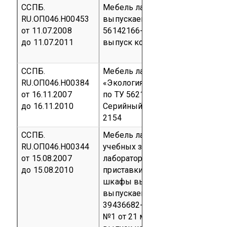
ССПБ.
Мебель лабораторная «ИНОВА»
RU.ОП046.Н00453
выпускаемая по ТУ 5621-110-
от 11.07.2008
56142166-2007
Серийный
до 11.07.2011
выпуск
код ОКП 56 2154
ССПБ.
Мебель лабораторная
RU.ОП046.Н00384
«Экология», изготавливаемая
от 16.11.2007
по ТУ 5621-108-56142166-2004
до 16.11.2010
Серийный выпуск
код ОКП 56
2154
ССПБ.
Мебель лабораторная для
RU.ОП046.Н00344
учебных заведений (столы
от 15.08.2007
лабораторные, столы приборны
до 15.08.2010
приставки технологические,
шкафы вытяжные),
выпускаемая по ТУ 5622-002-
39436682-2003 с Изменением
№1 от 21 мая 2007 г.
Серийный