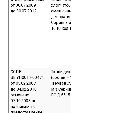
от 30.07.2009
хлопчатобумажные и
до 30.07.2012
смешанные мебельно-
декоративные, портьерные
Серийный выпуск
код ОКП 83
1610
код ТН ВЭД 5211 00 000 0
ССПБ.
Ткани декоративно-отделочны
SE.УП001.Н00471
(состав – 100% волокно
от 05.02.2007
Trevira®CS; плотность 60 - 600 г
до 04.02.2010
м²)
Серийный выпуск
код ТН
отменено:
ВЭД 5515 12 900 0
07.10.2008
по
причинам: не
предоставление