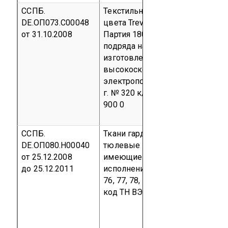
ССПБ.
Текстильная ткань сине/серого
DE.ОП073.С00048
цвета Trevia CS из полиэфира
от 31.10.2008
Партия 1801 м² по Договору
подряда на разработку,
изготовление и поставку
высокоскоростных
электропоездов от 18 мая 2006
г. № 320 к/т
код ТН ВЭД 7604 2
900 0
ССПБ.
Ткани гардинные, портьерные и
DE.ОП080.Н00040
тюлевые из 100% полиэстера,
от 25.12.2008
имеющие в артикуле коды
до 25.12.2011
исполнения: 66, 67, 68, 73, 74, 75,
76, 77, 78, 85
Серийный выпуск
код ТН ВЭД 6303 00 000 0