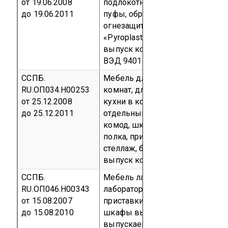
от 19.06.2008
подлокотников, кресла, диваны
до 19.06.2011
пуфы, обработанные
огнезащитным составом
«Pyroplast-HW 100»
Серийный
выпуск
код ОКП 56 2450
код Т
ВЭД 9401 61 000 0
ССПБ.
Мебель для жилых и спальных
RU.ОП034.Н00253
комнат, для общей комнаты, дл
от 25.12.2008
кухни в комплектах и
до 25.12.2011
отдельными предметами (тумба
комод, шкаф, стол, сервант,
полка, приставка, витрина,
стеллаж, бар, пенал)
Серийный
выпуск
код ОКП 56 0000
ССПБ.
Мебель лабораторная (столы
RU.ОП046.Н00343
лабораторные, столы приборны
от 15.08.2007
приставки технологические,
до 15.08.2010
шкафы вытяжные),
выпускаемая по ТУ 56 21-010-