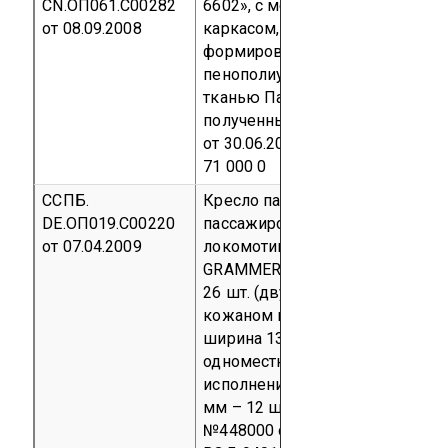
CN.ОП061.С00282
6602», с металлическим
от 08.09.2008
каркасом, спинки и сиденья из
формированного
пенополиуретана, обтянутые
тканью
Партия 750 шт.
полученные по контракту № 9
от 30.06.2008 г.
код ТН ВЭД 940
71 000 0
ССПБ.
Кресло пассажирское для
DE.ОП019.С00220
пассажирских вагонов
от 07.04.2009
локомотивной тяги ICE 3000
GRAMMER
Партия в количестве
26 шт. (двухместное сиденье в
кожаном исполнении, общая
ширина 1320мм – 14 шт.;
одноместное сиденье в кожан
исполнении, общая ширина 640
мм – 12 шт.). Договор поставки
№448000 от 05.06.2008г
код ТН