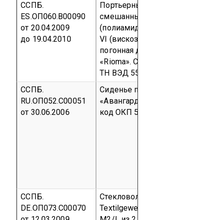
ССПБ.
Портьерные ткани синтетическ
ES.ОП060.В00090
смешанные, состав - 46% PL
от 20.04.2009
(полиамид), 22% AC (акрил), 32%
до 19.04.2010
VI (вискоза), шириной 140 см,
погонная длина 18,05 м т.м.
«Rioma».
Серийный выпуск
код
ТН ВЭД 5515 11 900 0
ССПБ.
Сиденье пластмассовое
RU.ОП052.С00051
«Авангард»
Серийный выпуск
от 30.06.2006
код ОКП 56 0000
ССПБ.
Стекловолоконная ткань
DE.ОП073.С00070
Textilgewebe серого цвета UNI
от 12.03.2009
M2/L из 2 слоев, общая толщин