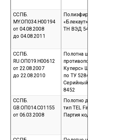
ССПБ.
Полиэфирная ткань марки
MY.ОП034.Н00194
«Блекаут»
Серийный выпуск
ко
от 04.08.2008
ТН ВЭД 5407 51 000 0
до 04.08.2011
ССПБ.
Полотна шторы
RU.ОП019.Н00612
противопожарной
«Крилак-
от 22.08.2007
Куперс» ШП-01, выпускаемой
до 22.08.2010
по ТУ 5284-001-58693338-2006
Серийный выпуск
код ОКП 52
8452
ССПБ.
Полотно для огнезащитных шт
GB.ОП014.С01155
тип TEL FireScreen EI120-3200
от 06.03.2008
Партия
код ТН ВЭД 7019 59 000
ССПБ.
Полотно нетканое