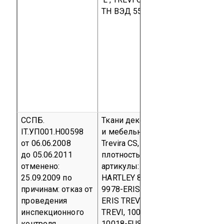
ТН ВЭД 5512 19 900 0
ССПБ.
Ткани декоративные портьерн
IT.УП001.Н00598
и мебельные (состав 100%
от 06.06.2008
Trevira CS, поверхностная
до 05.06.2011
плотность 140 - 370 г/м²)
отменено:
артикулы: 9520-CEYLON TREVI
25.09.2009
по
HARTLEY 8, 10013-ERIS 2 TREVI,
причинам: отказ от
9978-ERIS SILENO TREVI, 9967-
проведения
ERIS TREVI, 10017-FUSION 2
инспекционного
TREVI, 10014-FUSION 3 TREVI,
контроля
10018-FUSION 4 TREVI, 9700-