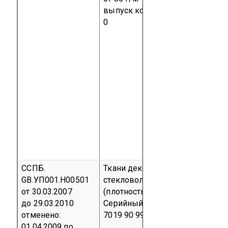
выпуск
код ТН ВЭД 5515 12 90
0
ССПБ.
Ткани декоративные из
GB.УП001.Н00501
стекловолокна FLAMLINE
от 30.03.2007
(плотность 160 – 435 г/м²)
до 29.03.2010
Серийный выпуск
код ТН ВЭД
отменено:
7019 90 990 0
01.04.2009
по