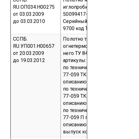
RU.ОП034.Н00275
иглопробивное ТУ 8391-001-
от 03.03.2009
50099417-2001 с изм. 1
до 03.03.2010
Серийный выпуск
код ОКП 83
9700
код ТН ВЭД 5603 94 000 0
ССПБ.
Полотно трикотажное
RU.УП001.Н00657
огнетермостойкое и изделия из
от 20.03.2009
него
ТУ 8470-059-49957293-200
до 19.03.2012
артикулы:
77-059 ТК ЛА
по техническому описанию № 14
77-059 ТК ЛС по техническому
описанию № 15;
77-059 ТК ИА
по техническому описанию № 16
77-059 ТК ИС по техническому
описанию № 17;
77-059 Б
по техническому описанию № 18
77-059 П по техническому
описанию № 19
Серийный
выпуск
код ОКП 84 7000