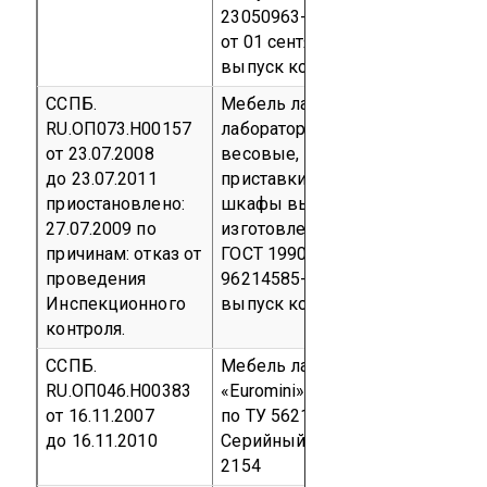
23050963-98 с Изменением №1
от 01 сентября 2003 г.
Серийны
выпуск
код ОКП 56 2154
ССПБ.
Мебель лабораторная (столы:
RU.ОП073.Н00157
лабораторные, титровальные,
от 23.07.2008
весовые, мойки, приборные;
до 23.07.2011
приставки технологические;
приостановлено:
шкафы вытяжные;
27.07.2009
по
изготовленные из стали х/к по
причинам: отказ от
ГОСТ 19904-90) по ТУ 5622-001-
проведения
96214585-2008
Серийный
Инспекционного
выпуск
код ОКП 56 2201
контроля.
ССПБ.
Мебель лабораторная «Euromax»
RU.ОП046.Н00383
«Euromini», изготавливаемая
от 16.11.2007
по ТУ 5621-108-56142166-2004
до 16.11.2010
Серийный выпуск
код ОКП 56
2154