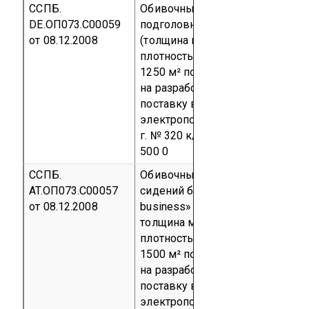
ССПБ.
Обивочный материал для
DE.ОП073.С00059
подголовников Pillow Fabric
от 08.12.2008
(толщина материала 2,68 мм и
плотностью 255,5 г/м²)
Партия
1250 м² по Договору подряда
на разработку, изготовление и
поставку высокоскоростных
электропоездов от 18 мая 2006
г. № 320 к/т
код ТН ВЭД 5801 1
500 0
ССПБ.
Обивочный материал для
AT.ОП073.С00057
сидений бизнес-класса «Lether
от 08.12.2008
business» (кожаная ткань:
толщина материала 1,2 ±0,2 мм 
плотностью 700-900 г/м²)
Парт
1500 м² по Договору подряда
на разработку, изготовление и
поставку высокоскоростных
электропоездов от 18 мая 2006