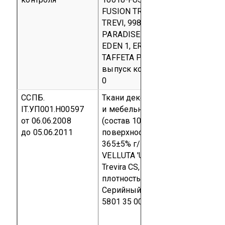
FUSION TREVI, 10015-LODGE 2
TREVI, 9980-LODGE TREVI, 10010
PARADISE 170, 10011-PARADISE
EDEN 1, ERIS 1001 TREVI, 07779-
TAFFETA PLAIN TREVI
Серийный
выпуск
код ТН ВЭД 5512 19 90
0
ССПБ.
Ткани декоративные портьерн
IT.УП001.Н00597
и мебельные артикулы ELBA 'S'
от 06.06.2008
(состав 100% PL FR Trevira CS,
до 05.06.2011
поверхностная плотность
365±5% г/м²);
VELLUTA 'F',
VELLUTA 'U' (состав 100% PL FR
Trevira CS, поверхностная
плотность 500±10% г/м²)
Серийный выпуск
код ТН ВЭД
5801 35 000 0