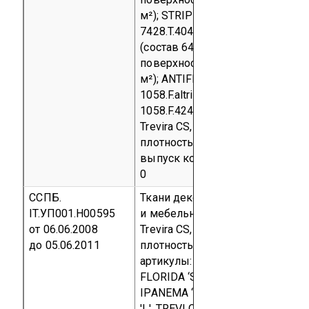
м²);
STRIPES артикулы 7428.T.40
7428.T.404, 7428.T.416, 7428.T.46
(состав 64% PL FR, 36% PL,
поверхностная плотность 186,8 
м²); ANTIFIAMMA артикулы
1058.F.altri colori,
1058.F.424/450/456 (состав 64%
Trevira CS, 36% PL, поверхностн
плотность 206,0 г/м²)
Серийный
выпуск
код ТН ВЭД 5804 10 90
0
ССПБ.
Ткани декоративные портьерн
IT.УП001.Н00595
и мебельные (состав 100% PL F
от 06.06.2008
Trevira CS, поверхностная
до 05.06.2011
плотность (230 - 450)±5% г/м²)
артикулы: ADRIA, BINGO ELAST,
FLORIDA ‘S’, GEMMA ‘S’, GIGLIO ‘M
IPANEMA ‘D’, MANTO, NEMI, POL
'L', TREVI
Серийный выпуск
код