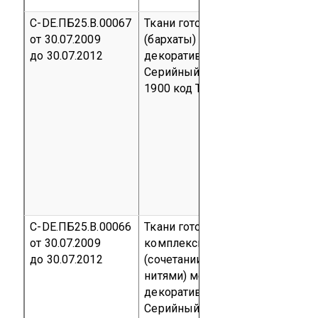
С-DE.ПБ25.В.00067
Ткани готовые ворсовые
от 30.07.2009
(бархаты) мебельно-
до 30.07.2012
декоративные, портьерные
Серийный выпуск
код ОКП 83
1900
код ТН ВЭД 5801 00 000 0
С-DE.ПБ25.В.00066
Ткани готовые из синтетически
от 30.07.2009
комплексных нитей и в смеси
до 30.07.2012
(сочетании с другими волокнам
нитями) мебельно-
декоративные, портьерные
Серийный выпуск
код ОКП 83