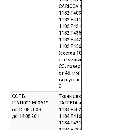
CARIOCA артикулы 1182.F.402,
1182.F.403, 1182.F.406, 1182.F.410
1182.F.411, 1182.F.413, 1182.F.419
1182.F.421, 1182.F.425, 1182.F.431
1182.F.435, 1182.F.437, 1182.F.438
1182.F.442, 1182.F.449, 1182.F.452
1182.F.456, 1182.F.457, 1182.F.46
(состав 100% модифицированн
огнезащищенное волокно Trevir
CS, поверхностная плотность
от 45 г/м² до 220 г/м²)
Серийны
выпуск
код ТН ВЭД 5804 10 90
0
ССПБ.
Ткани декоративные коллекции
IT.УП001.Н00619
TAFFETA артикулы 1184.F.400,
от 15.08.2008
1184.F.402, 1184.F.410, 1184.F.412
до 14.08.2011
1184.F.416, 1184.F.418, 1184.F.419
1184.F.421, 1184.F.422, 1184.F.431
1184.F.437, 1184.F.438, 1184.F.453