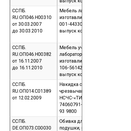
выпуск
код ОКП 56 2200
ССПБ.
Мебель лабораторная ЛАБ-PRO
RU.ОП046.Н00310
изготавливаемая по ТУ 5621-
от 30.03.2007
001-44330709-2007
Серийный
до 30.03.2010
выпуск
код ОКП 56 2100
ССПБ.
Мебель ученическая
RU.ОП046.Н00382
лабораторная «КЛАССЛАБ»,
от 16.11.2007
изготавливаемая по ТУ 5622-
до 16.11.2010
106-56142166-2004
Серийный
выпуск
код ОКП 56 2200
ССПБ.
Накидка спасательная для
RU.ОП014.С01389
чрезвычайных ситуаций
от 12.02.2009
НСЧС-«ТИИ» ТУ 9398-001-
74060791-2006
Партия
код ОКП
93 9800
ССПБ.
Обивка для спинки кресла,
DE.ОП073.С00030
подушки, подлокотников и