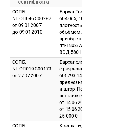
сертификата
ССПБ.
Бархат Trevira CS, артикул
NL.ОП046.С00287
604.065, 100% полиэстер,
от 09.01.2007
плотность (370-470) г/м²
Парти
до 09.01.2010
объёмом 2038,8 м²,
приобретённая по контракту
№FIN02/АВ от 29.09.2006
код Т
ВЭД 5801 35 000 0
ССПБ.
Бархат хлопчатобумажный
NL.ОП019.С00179
с разрезным ворсом артикул
от 27.07.2007
606293 140 V00,
предназначенный для занавесе
и штор.
Партия 3750 п/м
поставляемая по: контракту
от 14.06.2007 г., инвойс № 1339
от 15.06.2007 г.
код ТН ВЭД 580
25 000 0
ССПБ.
Кресла аудиторские модели «L