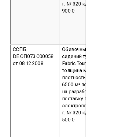
г. № 320 к/т
код ТН ВЭД 4104 4
900 0
ССПБ.
Обивочный материал для
DE.ОП073.С00058
сидений туристического класса
от 08.12.2008
Fabric Tourist (велюровая ткань:
толщина материала 2,68 мм и
плотностью 2577 г/м²)
Партия
6500 м² по Договору подряда
на разработку, изготовление и
поставку высокоскоростных
электропоездов от 18 мая 2006
г. № 320 к/т
код ТН ВЭД 5801 1
500 0