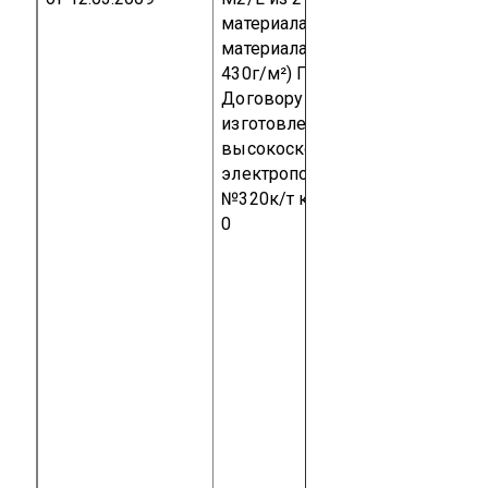
материала 0,246 мм (плотность
материала на единицу площади
430г/м²)
Партия 845 м² по
Договору подряда на разработк
изготовление и поставку
высокоскоростных
электропоездов от 18 мая 2006 
№320к/т
код ТН ВЭД 7019 90 9
0