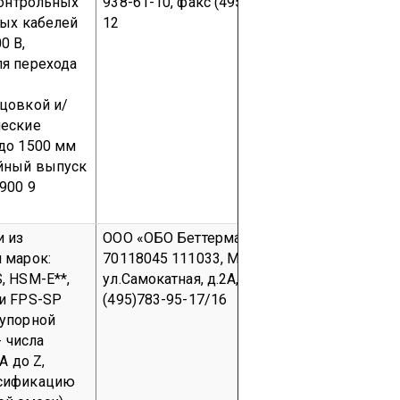
контрольных
938-61-10, факс (495) 938-61-
Комсомол
вых кабелей
12
Балаклейск
0 В,
Тел. (05747
я перехода
факс (057
с
цовкой и/
ческие
до 1500 мм
йный выпуск
900 9
и из
ООО «ОБО Беттерманн»
ОКПО
«OBO BET
 марок:
70118045
111033, Москва,
Hueingser 
, HSM-E**,
ул.Самокатная, д.2А, стр.1.
Menden, G
и FPS-SP
(495)783-95-17/16
еупорной
- числа
A до Z,
ссификацию