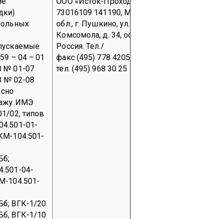
ие
ООО «Исток-Проходка»
ОКПО
ООО «Ист
дки)
73016109
141190, Московская
производс
рольных
обл., г. Пушкино, ул. 50 лет
Московская
Комсомола, д. 34, офис 107,
ул. Железн
ыпускаемые
Россия.
Тел./
ОАО «Маш
59 – 04 – 01
факс (495) 778 4205,
завод «Зи
 № 01-07
тел. (495) 968 30 25
Тел. (495)
ГВ № 02-08
асно
тажу ИМЭ
1/02, типов
4.501-01-
КМ-104.501-
Бб;
.501-04-
М-104.501-
б; ВГК-1/20
б, ВГК-1/10