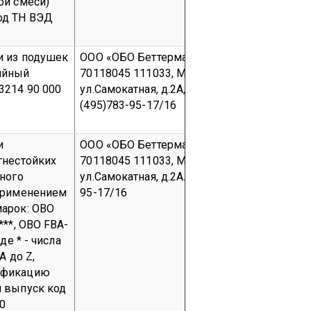
ой смеси)
од ТН ВЭД
и из подушек
ООО «ОБО Беттерманн»
ОКПО
«OBO BET
ийный
70118045
111033, Москва,
Hueingser 
3214 90 000
ул.Самокатная, д.2А, стр.1.
Menden, G
(495)783-95-17/16
и
ООО «ОБО Беттерманн»
ОКПО
«OBO BET
гнестойких
70118045
111033, Москва,
Hueingser 
чного
ул.Самокатная, д.2А.
(495)783-
Menden, G
применением
95-17/16
арок: OBO
***, OBO FBA-
де * - числа
A до Z,
ификацию
й выпуск
код
 0