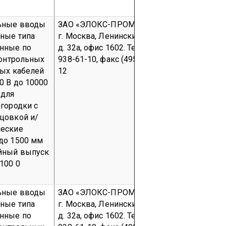
ьные вводы
ЗАО «ЭЛОКС-ПРОМ»
119991,
ЗАО «Зав
ные типа
г. Москва, Ленинский пр-т,
Украина, Х
енные по
д. 32а, офис 1602.
Тел. (495)
Змиевский 
контрольных
938-61-10, факс (495) 938-61-
Комсомол
вых кабелей
12
Балаклейск
0 В до 10000
Тел. (05747
 для
факс (057
егородки с
цовкой и/
ческие
до 1500 мм
йный выпуск
100 0
ьные вводы
ЗАО «ЭЛОКС-ПРОМ»
119991,
ЗАО «Зав
ные типа
г. Москва, Ленинский пр-т,
Украина, Х
енные по
д. 32а, офис 1602.
Тел. (495)
Змиевский 