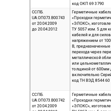
код ОКП 69 3790
ССПБ.
Герметичные кабел
UA.ОП073.В00743
«Проходки герметич
от 20.04.2009
«ЭЛОКС», изготовл
до 20.04.2012
ТУ 5057 изм. 5 для 
кабелей и для сило
напряжением от 100
В, предназначенные
перехода через пер
металлической обли
или цельнометалли
толщиной от 600мм 
включительно
Сери
код ТН ВЭД 8544 60 
ССПБ.
Герметичные кабел
UA.ОП073.В00742
«Проходки герметич
от 20.04.2009
«ЭЛОКС», изготовл