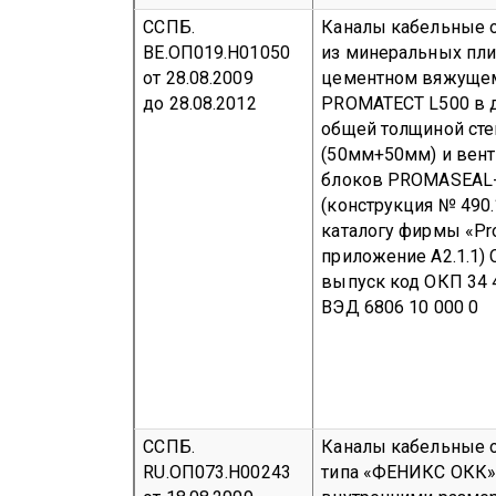
ССПБ.
Каналы кабельные 
BE.ОП019.Н01050
из минеральных пли
от 28.08.2009
цементном вяжуще
до 28.08.2012
PROMATECT L500 в д
общей толщиной сте
(50мм+50мм) и вен
блоков PROMASEAL
(конструкция № 490.
каталогу фирмы «Pro
приложение А2.1.1)
выпуск
код ОКП 34
ВЭД 6806 10 000 0
ССПБ.
Каналы кабельные 
RU.ОП073.Н00243
типа «ФЕНИКС ОКК»