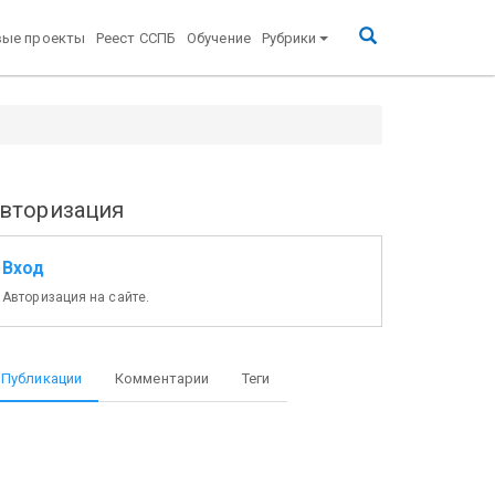
вые проекты
Реест ССПБ
Обучение
Рубрики
вторизация
Вход
Авторизация на сайте.
нование и адрес
Нормативный документ
Публикации
Комментарии
Теги
зготовителя
с