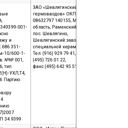
е
ЗАО «Шевлягинский завод
ЗАО «Шевл
овые
гермовводов»
ОКПО
гермовво
й,
08632797
140155, Московская
08632797
349399-001-
область, Раменский район,
область, 
асно
пос. Шевлягино,
пос. Шевл
ажу и
Шевлягинский завод
Шевлягин
 686.351-
специальной керамики.
специальн
м-10/600-1-
Тел. (916) 929 79 41,
Тел. (916) 
ав. №№ 001,
(495) 726 01 22,
(495) 726 
06;
тип
факс (495) 642 95 51
факс (495)
(Н)-УХЛ,Т4,
36
Партию
к
говору
14
ению
7)2007
П 34 9399