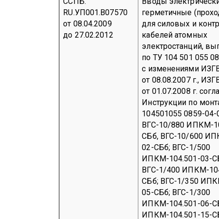
ССПБ.
Вводы электрическ
RU.УП001.В07570
герметичные (прохо
от 08.04.2009
для силовых и конт
до 27.02.2012
кабелей атомных
электростанций, в
по ТУ 104 501 055 08
с изменениями ИЗГВ
от 08.08.2007 г., ИЗ
от 01.07.2008 г. согл
Инструкции по мон
104501055 0859-04-0
ВГС-10/880 ИПКМ-10
СБб, ВГС-10/600 ИП
02-СБб; ВГС-1/500
ИПКМ-104.501-03-С
ВГС-1/400 ИПКМ-104
СБб; ВГС-1/350 ИПК
05-СБб; ВГС-1/300
ИПКМ-104.501-06-СБ
ИПКМ-104.501-15-СБ