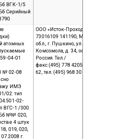
Бб ВГК-1/5
СБб
Серийный
3790
ие
ООО «Исток-Проходка»
ОКПО
ООО «Ист
дки)
73016109
141190, Московская
73016109
й атомных
обл., г. Пушкино, ул. 50 лет
142103, М
ыпускаемые
Комсомола, д. 34, офис 107,
г. Подольс
859-04-01
Россия.
Тел./
ул. Железн
факс (495) 778 4205, 519-81-
ОАО «Маш
ГВ № 02-08
62, тел. (495) 968 30 25
завод «Зи
асно
Тел. (495)
тажу ИМЭ
01/02:
тип
4.501-02-
п ВГС-1 /300
Бб №№ 020,
естве 4 штук
8, 019, 020,
07.2008 г.