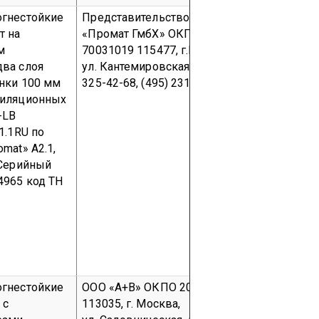
огнестойкие
Представительство ООО
PROMAT Int
т на
«Промат ГмбХ»
ОКПО
Bormstraat 
м
70031019
115477, г.Москва,
Belgium.
+3
ва слоя
ул. Кантемировская, 58.
(495)
03, +32 (0
нки 100 мм
325-42-68, (495) 231-79-77
тиляционных
-LB
1.1RU по
mat» А2.1,
Серийный
 4965
код ТН
огнестойкие
ООО «А+В»
ОКПО 20942052
ООО «А+В
 с
113035, г. Москва,
113035, г.