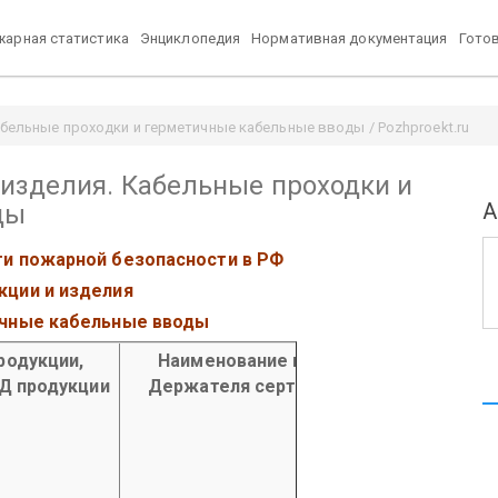
арная статистика
Энциклопедия
Нормативная документация
Гото
бельные проходки и герметичные кабельные вводы / Pozhproekt.ru
изделия. Кабельные проходки и
А
ды
ти пожарной безопасности в РФ
кции и изделия
ичные кабельные вводы
родукции,
Наименование и адрес
Наиме
ЭД продукции
Держателя сертификата
И