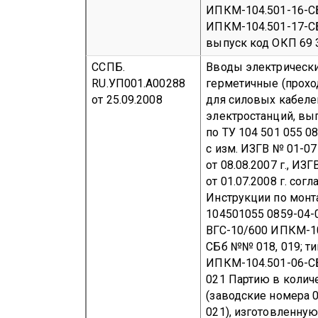
ИПКМ-104.501-16-С
ИПКМ-104.501-17-
выпуск
код ОКП 69 
ССПБ.
Вводы электрическ
RU.УП001.А00288
герметичные (прохо
от 25.09.2008
для силовых кабеле
электростанций, в
по ТУ 104 501 055 0
с изм. ИЗГВ № 01-07
от 08.08.2007 г., ИЗ
от 01.07.2008 г. согл
Инструкции по мон
104501055 0859-04-
ВГС-10/600 ИПКМ-10
СБб №№ 018, 019;
ти
ИПКМ-104.501-06-С
021
Партию в колич
(заводские номера 01
021), изготовленную 