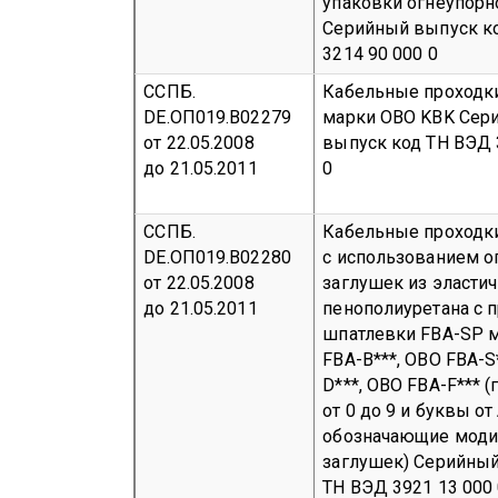
упаковки огнеупорн
Серийный выпуск
к
3214 90 000 0
ССПБ.
Кабельные проходк
DE.ОП019.В02279
марки OBO KBK
Сер
от 22.05.2008
выпуск
код ТН ВЭД 
до 21.05.2011
0
ССПБ.
Кабельные проходк
DE.ОП019.В02280
с использованием о
от 22.05.2008
заглушек из эласти
до 21.05.2011
пенополиуретана с 
шпатлевки FBA-SP м
FBA-B***, OBO FBA-S
D***, OBO FBA-F*** (г
от 0 до 9 и буквы от 
обозначающие мод
заглушек)
Серийны
ТН ВЭД 3921 13 000