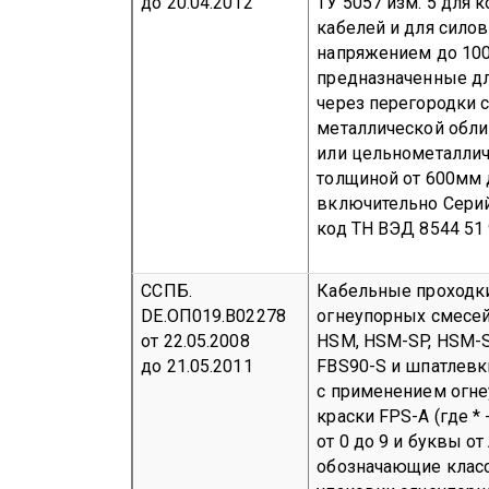
до 20.04.2012
ТУ 5057 изм. 5 для 
кабелей и для сило
напряжением до 100
предназначенные дл
через перегородки 
металлической обли
или цельнометалли
толщиной от 600мм 
включительно
Сери
код ТН ВЭД 8544 51 
ССПБ.
Кабельные проходк
DE.ОП019.В02278
огнеупорных смесей
от 22.05.2008
HSM, HSM-SP, HSM-S
до 21.05.2011
FBS90-S и шпатлевк
с применением огн
краски FPS-A (где * 
от 0 до 9 и буквы от 
обозначающие кла