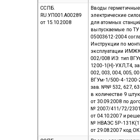
ССПБ.
Вводы герметичны
RU.УП001.А00289
электрические сил
от 15.10.2008
для атомных станци
выпускаемые по ТУ 
05003612-2004 согл
Инструкции по монт
эксплуатации ИМЖК
002/008 ИЭ:
тип ВГУ
1200-1(Н)-УХЛ,Т4, з
002, 003, 004, 005, 0
ВГУм-1/500-4-1200-2
зав. №№ 532, 627, 6
в количестве 9 шту
от 30.09.2008 по до
№ 2007/411/72/230
от 04.10.2007 и реш
№ НВАЭС 5Р-131К(1
от 29.08.2007
код ОК