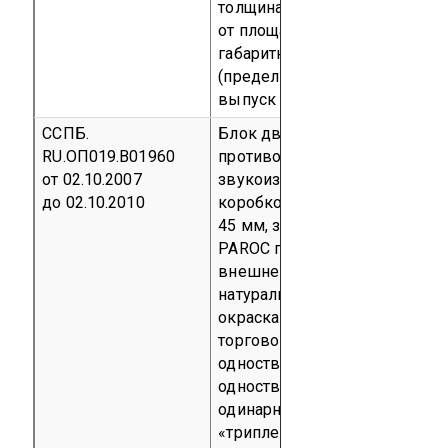
толщина стекла 5,5 мм) мене
от площади дверного проема,
габаритный размер 2160 мм 
(предел огнестойкости EI 30)
выпуск
код ОКП 52 6217
ССПБ.
Блок дверной деревянный
RU.ОП019.В01960
противопожарный, двусторон
от 02.10.2007
звукоизоляционный 30 dB, с 
до 02.10.2010
коробкой, двухсторонний, то
45 мм, заполнитель -жесткая
PAROC плотностью более 150 
внешней облицовки: ДБСП, 
натуральный, меламиновая бу
окраска краской кислотного 
торговой марки «РДК», тип бл
одностворчатый глухой или Д
одностворчатый с остекление
одинарное внутреннее ламин
«триплекс» марки PYROBELite