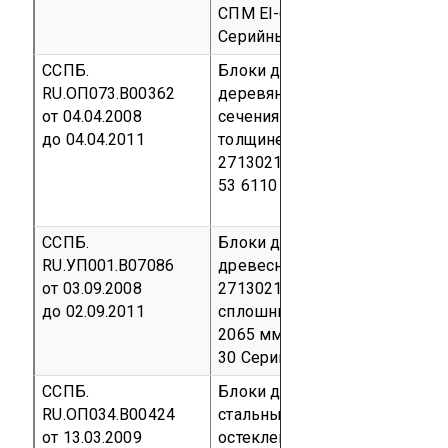
СПМ EI-60, по ТУ 5924-002-51
Серийный выпуск
код ОКП 53
ССПБ.
Блоки дверные противопож
RU.ОП073.В00362
деревянные одностворчатые
от 04.04.2008
сечения размером 990 х 2070
до 04.04.2011
толщине полотна 61 мм по ТУ
27130216-07
Серийный выпу
53 6110
ССПБ.
Блоки дверные противопожа
RU.УП001.В07086
древесных материалов, ТУ 53
от 03.09.2008
27130216-2007, типа ДПД од
до 02.09.2011
сплошные габаритный разме
2065 мм х 990 мм предел огн
30
Серийный выпуск
код ОКП
ССПБ.
Блоки дверные противопож
RU.ОП034.В00424
стальные глухие с возможно
от 13.03.2009
остекления до 25% однополь