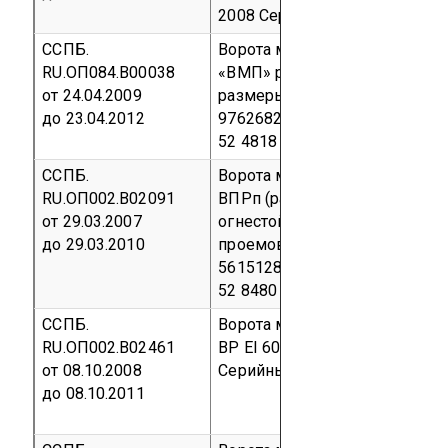
2008
Серийный выпуск
код О
ССПБ.
Ворота металлические прот
RU.ОП084.В00038
«ВМП» распашные с калиткой
от 24.04.2009
размеры 3000х3000 мм. ТУ 52
до 23.04.2012
97626829-06
Серийный выпу
52 4818
ССПБ.
Ворота металлические прот
RU.ОП002.В02091
ВПРп (распашные с калиткой)
от 29.03.2007
огнестойкости – EI 60 (тип за
до 29.03.2010
проемов 1, СНиП 21-01-97*), 
56151283-2004
Серийный вы
52 8480
ССПБ.
Ворота металлические прот
RU.ОП002.В02461
ВР EI 60, ТУ 5284-001-562343
от 08.10.2008
Серийный выпуск
код ОКП 52
до 08.10.2011