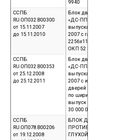
9940
ССПБ.
Блок дверной стальной огнес
RU.ОП032.В00300
«ДС-ППЖ» однопольный глух
от 15.11.2007
выпускаемый по ТУ 5284-007
до 15.11.2010
2007 с габаритными размера
2256х1172х83 мм
Серийный 
ОКП 52 8490
ССПБ.
Блок дверной стальной огнес
RU.ОП032.В00353
«ДС-ППЖ-Э» однопольный гл
от 25.12.2008
выпускаемый по ТУ 5284-007
до 25.12.2011
2007 с изм. № 1 от 21.11.2008
дверей по высоте от 1400 до 
по ширине от 600 до 950 мм
выпуск
код ОКП 52 8490
код 
30 000 0
ССПБ.
БЛОК ДВЕРНОЙ СТАЛЬНОЙ
RU.ОП078.В00206
ПРОТИВОПОЖАРНЫЙ ДВУП
от 19.12.2008
ГЛУХОЙ И С ОСТЕКЛЕНИЕМ д