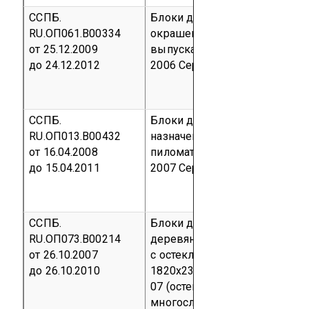
ССПБ.
Блоки дверные поливинилхл
RU.ОП061.В00334
окрашенные в массе и ламин
от 25.12.2009
выпускаемые по ТУ 5772-001
до 24.12.2012
2006
Серийный выпуск
код О
ССПБ.
Блоки дверные противопожа
RU.ОП013.В00432
назначения из хвойных и лис
от 16.04.2008
пиломатериалов ТУ 5361-001
до 15.04.2011
2007
Серийный выпуск
код О
ССПБ.
Блоки дверные противопож
RU.ОП073.В00214
деревянные двухстворчатые
от 26.10.2007
с остеклением более 80% ра
до 26.10.2010
1820х2300 мм, по ТУ 5361-00
07 (остекление - стекло про
многослойное с гелиевым з