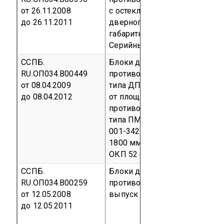
от 26.11.2008
с остеклением менее 25% от
до 26.11.2011
дверного проема. Максимал
габаритный размер 2100ммх
Серийный выпуск
код ОКП 52
ССПБ.
Блоки дверные стальные
RU.ОП034.В00449
противопожарные двупольны
от 08.04.2009
типа ДПДО-2 с остеклением 
до 08.04.2012
от площади дверного проема 
противопожарное многослойн
типа ПМ-EI60 толщиной 23 мм
001-34299980-2002) Габарит
1800 мм × 2300 мм
Серийный
ОКП 52 6200
ССПБ.
Блоки дверные стальные
RU.ОП034.В00259
противопожарные однополь
от 12.05.2008
выпуск
код ОКП 52 6217
до 12.05.2011