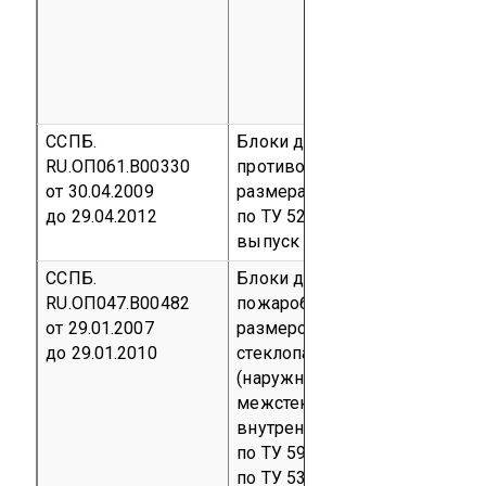
ССПБ.
Блоки дверной стальной
RU.ОП061.В00330
противопожарный габаритны
от 30.04.2009
размерами (2164х1070) мм.,
до 29.04.2012
по ТУ 5262-001-23676906-20
выпуск
код ОКП 52 6217
ССПБ.
Блоки дверные деревянные
RU.ОП047.В00482
пожаробезопасные марки БД
от 29.01.2007
размером 2200х1000мм «П» 
до 29.01.2010
стеклопакетами толщиной 32
(наружное стекло марки М1 –
межстекольное расстояние - 
внутреннее стекло пожаробе
по ТУ 5924-002-51114857-01 
по ТУ 5361-007-03990262-20