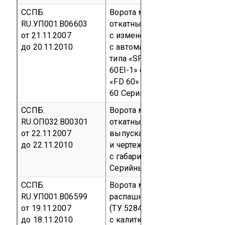
ССПБ.
Ворота металлические прот
RU.УП001.В06603
откатные (ТУ 5284-006-46266
от 21.11.2007
с изменениями № 1, № 2, № 3)
до 20.11.2010
с автоматической системой з
типа «SFG 60EI» сплошные и
60EI-1» с дверью противопож
«FD 60» сплошной
предел огн
60
Серийный выпуск
код ОКП
ССПБ.
Ворота металлические прот
RU.ОП032.В00301
откатные типа «ДОМ-01К-II» 
от 22.11.2007
выпускаемые по ТУ 5284-012
до 22.11.2010
и чертежам ДОМ 21.00.00.000
с габаритными размерами 32
Серийный выпуск
код ОКП 52
ССПБ.
Ворота металлические прот
RU.УП001.В06599
распашные двупольные сери
от 19.11.2007
(ТУ 5284-005-51740842-2005 с
до 18.11.2010
с калиткой, комплект чертеж