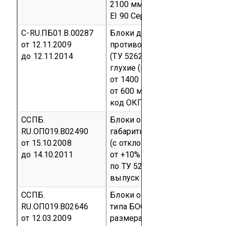
2100 мм х 1190 мм)
предел о
EI 90
Серийный выпуск
код О
С-RU.ПБ01.В.00287
Блоки дверные стальные
от 12.11.2009
противопожарные типа ДСВ(П
до 12.11.2014
(ТУ 5262-039-18160980-05) о
глухие (габаритные размеры: 
от 1400 мм до 2450 мм, ширин
от 600 мм до 1050 мм)
Серий
код ОКП 52 6217
ССПБ.
Блоки огнестойкие стальные
RU.ОП019.В02490
габаритными размерами 210
от 15.10.2008
(с отклонениями габаритных 
до 14.10.2011
от +10% до –30%), изготовле
по ТУ 5262-010-75431083-20
выпуск
код ОКП 52 6210
ССПБ.
Блоки огнестойкие стальные
RU.ОП019.В02646
типа БОС ДВ EI-60 габаритны
от 12.03.2009
размерами 2100мм х 1300мм