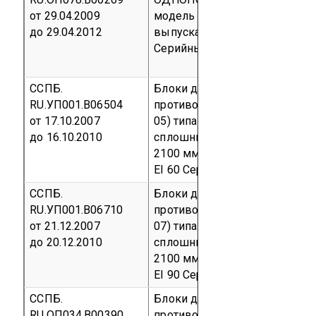
от 29.04.2009
модель 1); L3 (базовая модель
до 29.04.2012
выпускаемые по ГОСТ 31173
Серийный выпуск
код ОКП 52
ССПБ.
Блоки дверные стальные
RU.УП001.В06504
противопожарные (ТУ 5262-0
от 17.10.2007
05) типа ДСВ(П)-2-60 двупол
до 16.10.2010
сплошные
габаритный разме
2100 мм х 1190 мм
предел ог
EI 60
Серийный выпуск
код О
ССПБ.
Блоки дверные стальные
RU.УП001.В06710
противопожарные (ТУ 5262-0
от 21.12.2007
07) типа ДСВ(П)-90 однополь
до 20.12.2010
сплошные (габаритный разм
2100 мм х 900 мм)
предел ог
EI 90
Серийный выпуск
код О
ССПБ.
Блоки дверные стальные
RU.ОП034.В00390
противопожарные двупольны