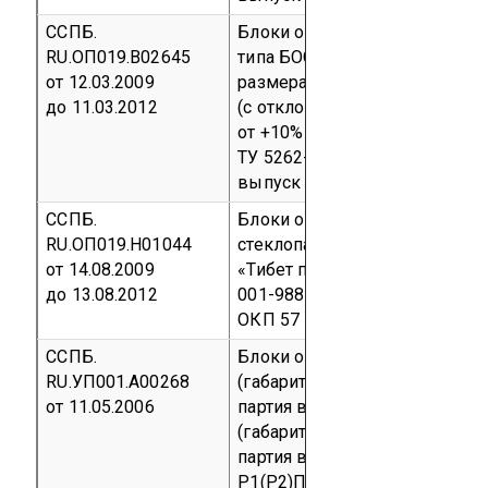
ССПБ.
Блоки огнестойкие стальные
RU.ОП019.В02645
типа БОС ОН EI-60 габаритны
от 12.03.2009
размерами 2100мм х 900мм
до 11.03.2012
(с отклонениями габаритных 
от +10% до –30%), изготовле
ТУ 5262-011-75431083-2008
С
выпуск
код ОКП 52 6210
ССПБ.
Блоки оконные балконные со
RU.ОП019.Н01044
стеклопакетами из ПВХ торго
от 14.08.2009
«Тибет плюс» выпускаемые п
до 13.08.2012
001-98874096-07
Серийный 
ОКП 57 7200
ССПБ.
Блоки оконные деревянные
RU.УП001.А00268
(габаритный размер 1760 мм 
от 11.05.2006
партия в количестве 23 шт.) и
(габаритный размер 1380 мм 
партия в количестве 18 шт.),
(
Р1(Р2)П.000.00.СБ)
предел ог