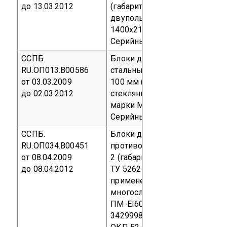
до 13.03.2012
(габаритный размер 1000x21
двупольные (габаритный раз
1400x2100мм) ТУ 5262-002-8
Серийный выпуск
код ОКП 52
ССПБ.
Блоки дверные противопож
RU.ОП013.В00586
стальные однопольные 2100
от 03.03.2009
100 мм (с теплоизоляционны
до 02.03.2012
стеклянного штапельного во
марки М11) ТУ 5262-002-869
Серийный выпуск
код ОКП 52
ССПБ.
Блоки дверные светопрозра
RU.ОП034.В00451
противопожарные двупольны
от 08.04.2009
2 (габаритный размер 1800 мм
до 08.04.2012
ТУ 5262-001-88715646-2009) 
применением в заполнении
многослойного огнестойкого 
ПМ-EI60 толщиной 23 мм (ТУ 
34299980-2002)
Серийный в