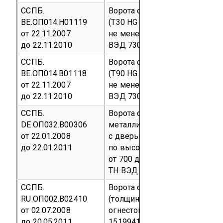
ССПБ.
Ворота откатные огнестойкие
BE.ОП014.Н01119
(T30 HG 15) с толщиной дверн
от 22.11.2007
не менее 72 мм
Серийный в
до 22.11.2010
ВЭД 7308 30 000 0
ССПБ.
Ворота откатные огнестойкие
BE.ОП014.В01118
(T90 HG 17) с толщиной дверн
от 22.11.2007
не менее 72 мм
Серийный в
до 22.11.2010
ВЭД 7308 30 000 0
ССПБ.
Ворота откатные огнестойкие
DE.ОП032.В00306
металлические, типа EI 90 «T
от 22.01.2008
с дверью одностворчатой. Р
до 22.01.2011
по высоте от 1400 до 2200мм
от 700 до 1000 мм
Серийный
ТН ВЭД 7308 30 000 0
ССПБ.
Ворота откатные противопо
RU.ОП002.В02410
(толщина полотна – 80 мм), п
от 02.07.2008
огнестойкости - EI 60,
ТУ 5284
до 20.05.2011
15199415-2004
Серийный вы