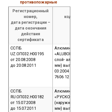
противопожарные
Регистрационный
Наименование проду
номер,
код ОКП, код ТН ВЭД п
дата регистрации –
дата окончания
действия
сертификата
ССПБ.
Алюминиевые композитные 
UZ.ОП032.Н00195
«ALUBOND» толщиной 4 мм (
от 20.08.2008
слой- алюминий толщиной не 
до 20.08.2011
мм) выпускаемые по TSh 64-
03:2004
Серийный выпуск
ко
7606 12 500 0
ССПБ.
Алюминиевые композитные 
RU.ОП032.Н00182
«РУСКОМ PVDF 4-0,4» толщин
от 15.07.2008
(наружный слой- алюминий т
до 15.07.2011
мм) выпускаемые по ТУ 5275