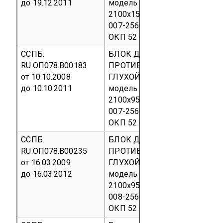
до 19.12.2011
модель П-2-2 (габаритные р
2100х1500 мм) выпускаемый 
007-25600540-2008
Серийный
ОКП 52 6217
ССПБ.
БЛОК ДВЕРНОЙ СТАЛЬНОЙ
RU.ОП078.В00183
ПРОТИВОПОЖАРНЫЙ ОДНО
от 10.10.2008
ГЛУХОЙ И С ОСТЕКЛЕНИЕМ д
до 10.10.2011
модель П-2 (габаритные раз
2100х950 мм) выпускаемый п
007-25600540-2008
Серийный
ОКП 52 6217
ССПБ.
БЛОК ДВЕРНОЙ СТАЛЬНОЙ
RU.ОП078.В00235
ПРОТИВОПОЖАРНЫЙ ОДНО
от 16.03.2009
ГЛУХОЙ И С ОСТЕКЛЕНИЕМ д
до 16.03.2012
модель П-3 (габаритные раз
2100х950 мм) выпускаемый п
008-25600540-2009
Серийный
ОКП 52 6217