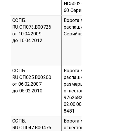
НС5002.00.00.00,
предел огнес
60
Серийный выпуск
код ОКП
ССПБ.
Ворота металлические прот
RU.ОП073.В00726
распашные по ТУ 5284-004-7
от 10.04.2009
Серийный выпуск
код ОКП 52
до 10.04.2012
ССПБ.
Ворота металлические прот
RU.ОП025.В00200
распашные с калиткой ВМП;
от 06.02.2007
размеры 3000х3000 мм.
Пред
до 05.02.2010
огнестойкости EI 60.
ТУ 5284-
97626829-06, комплект черт
02.00.000
Серийный выпуск
к
8481
ССПБ.
Ворота металлические распа
RU.ОП047.В00476
огнестойкие ВРО-1 и ВРО-2 п