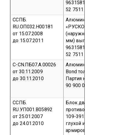
96315814-2008
Серийный вы
52 7511
ССПБ.
Алюминиевые композитные 
RU.ОП032.Н00181
«РУСКОМ РЕТ 3-0,3» толщино
от 15.07.2008
(наружный слой- алюминий т
до 15.07.2011
мм) выпускаемые по ТУ 5275
96315814-2008.
Серийный вы
52 7511
С-CN.ПБ07.А.00026
Алюминиевые композитные п
от 30.11.2009
Bond толщиной 4 мм (алюмини
до 30.11.2010
Партия
код ОКП 52 7500
код 
90 900 0
ССПБ.
Блок дверной деревянный
RU.УП001.В05892
противопожарный типа БДДП,
от 25.01.2007
109-39124899-2003, одноств
до 24.01.2010
глухой и с остеклением (стек
армированное листовое, ГОСТ