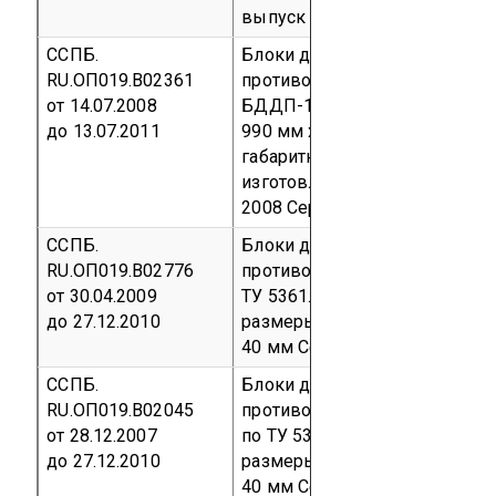
выпуск
код ОКП 53 6130
ССПБ.
Блоки дверные деревянные
RU.ОП019.В02361
противопожарные глухие од
от 14.07.2008
БДДП-1-30, габаритными ра
до 13.07.2011
990 мм х 2100 мм (с отклоне
габаритных размеров от +10% 
изготовленные по ТУ 5361-00
2008
Серийный выпуск
код О
ССПБ.
Блоки дверные деревянные
RU.ОП019.В02776
противопожарные, выпускае
от 30.04.2009
ТУ 5361.001.80475214.2007, г
до 27.12.2010
размеры: 2000х900 мм, толщи
40 мм
Серийный выпуск
код 
ССПБ.
Блоки дверные деревянные
RU.ОП019.В02045
противопожарные, выпуска
от 28.12.2007
по ТУ 5361.001.80475214.2007
до 27.12.2010
размеры: 2000х900 мм, толщи
40 мм
Серийный выпуск
код 