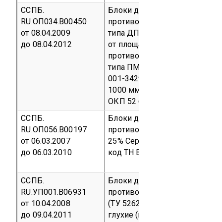
ССПБ.
Блоки дверные стальные
RU.ОП034.В00450
противопожарные однопольн
от 08.04.2009
типа ДПДО-1 с остеклением 
до 08.04.2012
от площади дверного проема 
противопожарное многослойн
типа ПМ-EI60 толщиной 23 мм
001-34299980-2002) Габарит
1000 мм × 2100 мм
Серийный
ОКП 52 6200
ССПБ.
Блоки дверные стальные
RU.ОП056.В00197
противопожарные с остеклен
от 06.03.2007
25%
Серийный выпуск
код ОК
до 06.03.2010
код ТН ВЭД 7308 30 000 0
ССПБ.
Блоки дверные стальные
RU.УП001.В06931
противопожарные типа ДСВ(П
от 10.04.2008
(ТУ 5262-044-18160980-07) 
до 09.04.2011
глухие (габаритный размер