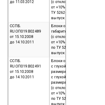
до 11.03.2012
(с отклонениями габаритных 
от +10% до –30%), изготовле
ТУ 5262-011-75431083-2008
С
выпуск
код ОКП 52 6210
ССПБ.
Блоки огнестойкие стальные
RU.ОП019.В02489
габаритными размерами 210
от 15.10.2008
(с отклонениями габаритных 
до 14.10.2011
от +10% до –30%), изготовле
по ТУ 5262-010-75431083-20
выпуск
код ОКП 52 6210
ССПБ.
Блоки огнестойкие стальные
RU.ОП019.В02491
с глухой вставкой сверху га
от 15.10.2008
размерами 2500мм х 900мм 
до 14.10.2011
с глухой вставкой сверху га
размерами 2500мм х 1300 м
(с отклонениями габаритных 
от +10% до –30%), изготовле
по ТУ 5262-010-75431083-20
выпуск
код ОКП 52 6210