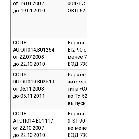
от 19.01.2007
004-17562386-06
Серийный 
до 19.01.2010
ОКП 52 6215
ССПБ.
Ворота огнестойкие телескоп
AU.ОП014.В01264
EI2-90 с толщиной дверного п
от 22.07.2008
менее 78 мм
Серийный выпу
до 22.10.2010
ВЭД 7308 30 000 0
ССПБ.
Ворота откатно-прижимные
RU.ОП019.В02519
автоматизированные звукои
от 06.11.2008
типа «ОАЗИС-6», изготовлен
до 05.11.2011
по ТУ 5262-84830327-001-20
выпуск
код ОКП 52 6517
ССПБ.
Ворота откатные огнестойкие
AT.ОП014.В01117
(FST-90-1) с толщиной дверно
от 22.10.2007
не менее 72 мм
Серийный в
до 22.10.2010
ВЭД 7308 30 000 0