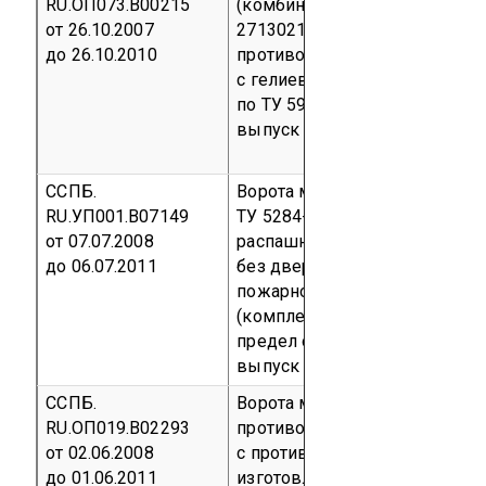
RU.ОП073.В00215
(комбинированные) по ТУ 536
от 26.10.2007
27130216-07 (остекление - ст
до 26.10.2010
противопожарное многослой
с гелиевым заполнением СПМ
по ТУ 5924-002-51114857-01)
выпуск
код ОКП 53 6110
ССПБ.
Ворота металлические огнест
RU.УП001.В07149
ТУ 5284-003-14872672-07, д
от 07.07.2008
распашные со встроенной дв
до 06.07.2011
без двери, с лючком для про
пожарного рукава или без лю
(комплект КД ВП 8.000.000)
предел огнестойкости EI 60
С
выпуск
код ОКП 52 8481
ССПБ.
Ворота металлические откат
RU.ОП019.В02293
противопожарные глухие и
от 02.06.2008
с противопожарной дверью 
до 01.06.2011
изготовленные по ТУ 5262-00