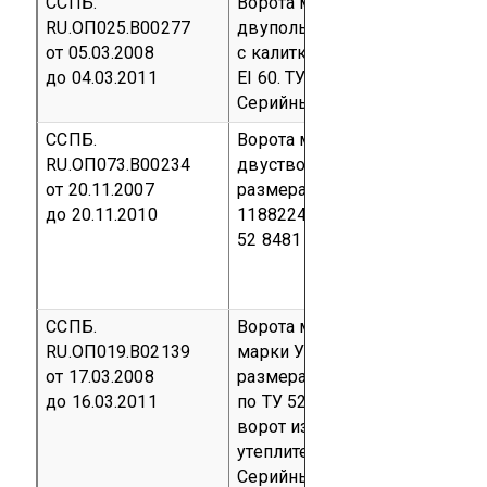
ССПБ.
Ворота металлические прот
RU.ОП025.В00277
двупольные распашные глухи
от 05.03.2008
с калиткой ВМП(К); предел о
до 04.03.2011
EI 60. ТУ 5284-002-76737565-
Серийный выпуск
код ОКП 52
ССПБ.
Ворота металлические прот
RU.ОП073.В00234
двустворчатые ВМП EI-60 с 
от 20.11.2007
размерами 4150х4150 мм по 
до 20.11.2010
11882247-2007
Серийный вы
52 8481
ССПБ.
Ворота металлические прот
RU.ОП019.В02139
марки УТС.В ПП 30, габаритн
от 17.03.2008
размерами 4500 х 3200 мм, 
до 16.03.2011
по ТУ 5262-006-47687748-08 
ворот из стального листа тол
утеплитель - плита минералов
Серийный выпуск
код ОКП 52