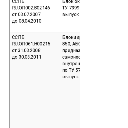
ССПБ.
Блок оконный тип: БОВС АНТ
RU.ОП002.В02146
ТУ 7399-005-49977203-2001
С
от 03.07.2007
выпуск
код ОКП 73 9940
до 08.04.2010
ССПБ.
Блоки арболитовые АБСЦ-39-
RU.ОП061.Н00215
850, АБСЦ-39-12-25- F 50-850,
от 31.03.2008
предназначенные для кладки
до 30.03.2011
самонесущих наружных и не
внутренних стен зданий, вып
по ТУ 5768-001-23290928-20
выпуск
код ОКП 57 6800