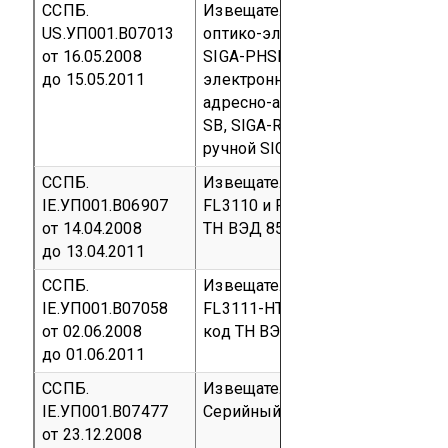
ССПБ.
Извещатель пожарный комбин
US.УП001.В07013
оптико-электронный и теплово
от 16.05.2008
SIGA-PHSI;
извещатель пожарн
до 15.05.2011
электронный SIGA-PSI;
извещат
адресно-аналоговый SIGA-HRSI
SB, SIGA-RB, SIGA-AB4G, SIGA-IB
ручной SIGI-271
Серийный вып
ССПБ.
Извещатели пожарные пламени
IE.УП001.В06907
FL3110 и FL3111)
Серийный вы
от 14.04.2008
ТН ВЭД 85 31 10 800
до 13.04.2011
ССПБ.
Извещатели пожарные пламени
IE.УП001.В07058
FL3111-HT и FL4000)
Серийный
от 02.06.2008
код ТН ВЭД 8531 10 800 0
до 01.06.2011
ССПБ.
Извещатель пожарный пламени
IE.УП001.В07477
Серийный выпуск
код ТН ВЭД 8
от 23.12.2008