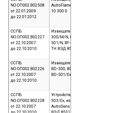
NO.ОП002.В02508
AutroFlame X33AF PL
Серийный
от 22.01.2009
10 300 0
до 22.01.2012
ССПБ.
Извещатели пожарные ручные
NO.ОП002.В02227
300/M/N, BF-500/N, BF-500/Ex, B
от 22.10.2007
501/N, BF-502, BF-502/N, BF-50
до 22.10.2010
ТН ВЭД 8531 10 300 0
ССПБ.
Извещатели пожарные тепловы
NO.ОП002.В02226
BD-300, BD-500, BD-500/N, BD-5
от 22.10.2007
BD-501/Ex
Серийный выпуск
ко
до 22.10.2010
ССПБ.
Устройства пуска с SelfVerify
фу
NO.ОП002.В02228
503/Ex;
извещатели пожарные 
от 22.10.2007
AutroSens Quadra, AutroSens 200
до 22.10.2010
ВЭД 8531 10 300 0