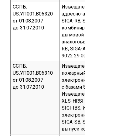
ССПБ.
Извещатель пожарный дымово
US.УП001.В06320
адресно-аналоговый XLS-ISI с б
от 01.08.2007
SIGA-RB; SIGA-AB4; XLS-IBS; И
до 31.07.2010
комбинированный дымовой опт
дымовой радиоизотопный и теп
аналоговый XLS-IPHSI с базами 
RB; SIGA-AB4; XLS-IBS
Серийны
9022 29 000 0
ССПБ.
Извещатель пожарный ручной S
US.УП001.В06310
пожарный комбинированный д
от 01.08.2007
электронный и тепловой адрес
до 31.07.2010
с базами SIGA-SB, SIGA-IB, SIGA-
Извещатель пожарный теплово
XLS-HRSI с базами SIGA-SB, SIGA
SIGI-IBS;
Извещатель пожарный
электронный адресно-аналогов
SIGA-SB, SIGA-IB, SIGA-RB, SIGA
выпуск
код ТН ВЭД 8531 10