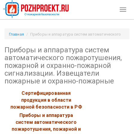
Toggl
naviga
Главная
Приборы и аппаратура систем автоматического
пожаротушения, пожарной и охранно-пожарной
Приборы и аппаратура систем
сигнализации. Извещатели пожарные и охранно-пожарные /
Pozhproekt.ru
автоматического пожаротушения,
пожарной и охранно-пожарной
сигнализации. Извещатели
пожарные и охранно-пожарные
Сертифицированная
продукция в области
пожарной безопасности в РФ
Приборы и аппаратура
систем автоматического
пожаротушения, пожарной и