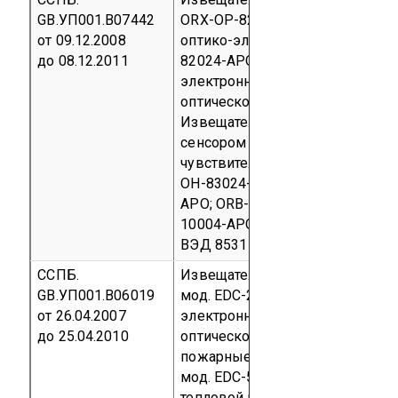
GB.УП001.В07442
ORX-OP-82010-APO;
Извещател
от 09.12.2008
оптико-электронный с пульси
до 08.12.2011
82024-APO;
Извещатель пожар
электронный с тепловым сенсо
оптической чувствительности 
Извещатель пожарный оптико-
сенсором для корректировки о
чувствительности с пульсирую
ОН-83024-APO с базовыми осн
APO; ORB-MB-00002-APO, ORB-D
10004-APO
Серийный выпуск
к
ВЭД 8531 10
ССПБ.
Извещатель пожарный дымово
GB.УП001.В06019
мод. EDC-20;
Извещатель пожар
от 26.04.2007
электронный с тепловым сенсо
до 25.04.2010
оптической чувствительности м
пожарные тепловые максимальн
мод. EDC-50/BS; мод. EDC-50/C
тепловой максимально-диффер