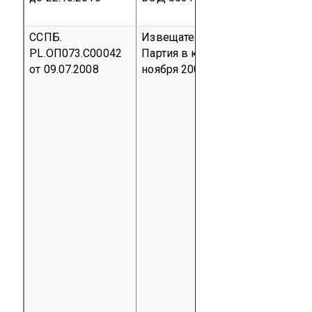
ССПБ.
Извещатель пожарный дымовой
PL.ОП073.С00042
Партия в кол-ве 500 шт. По кон
от 09.07.2008
ноября 2005 г.
код ТН ВЭД 8531 