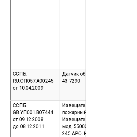
ССПБ.
Датчик обнаружения пламени
RU.ОП057.А00245
43 7290
от 10.04.2009
ССПБ.
Извещатели пожарные серии S
GB.УП001.В07444
пожарный тепловой мод. 55000-
от 09.12.2008
Извещатель пожарный дымово
до 08.12.2011
мод. 55000-317 АРО, с базами м
245 АРО;
Извещатели пожарные 