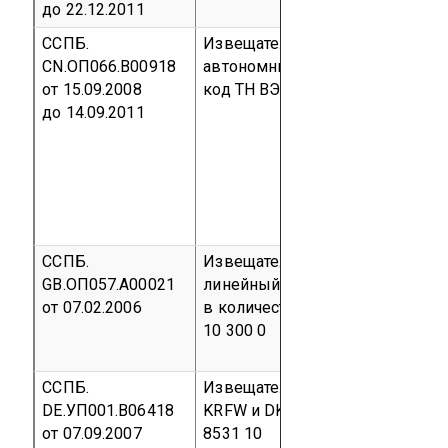
до 22.12.2011
ССПБ.
Извещатель пожарный дымово
CN.ОП066.В00918
автономный HS-103
Серийный
от 15.09.2008
код ТН ВЭД 8531 10 300 0
до 14.09.2011
ССПБ.
Извещатель пожарный дымово
GB.ОП057.А00021
линейный «BEAMMASTER 5»
Па
от 07.02.2006
в количестве 1000 шт.
код ОКП
10 300 0
ССПБ.
Извещатели пожарные ручные
DE.УП001.В06418
KRFW и DKM MTM KRFW
Серий
от 07.09.2007
8531 10