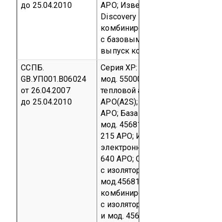
до 25.04.2010
APO;
Извещатель пожарный ко
Discovery мод. 58000-700 АРО;
комбинированный серии ХР95 м
с базовым основанием мод. 45
выпуск
код ТН ВЭД 8531 10 300
ССПБ.
Серия XP:
Извещатель пожарны
GB.УП001.В06024
мод. 55000-401 APO(CS);
Извещ
от 26.04.2007
тепловой адресный взрывобезо
до 25.04.2010
APO(А2S);
База для внутреннег
APO;
База с реле мод. 45681-24
мод. 45681-284 APO;
База взрыв
215 APO;
Извещатель пожарный
электронный адресный взрыво
640 APO;
Оповещатель пожарны
с изолятором короткого замык
мод.45681-278 APO;
Оповещате
комбинированный (свето-звук
с изолятором короткого замыка
и мод. 45681-331 APO (оповеща