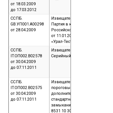
от 18.03.2009
до 17.03.2012
ССПБ.
Извещатель пламени пожарный 
GB.УП001.А00298
Партия в количестве 80 шт, вв
от 28.04.2009
Российской федерации по конт
от 11.01.2009 между Draeger Saf
«Урал-Тест»
код ТН ВЭД 8531 1
ССПБ.
Извещатели пожарные ручные 
IT.ОП002.В02578
Серийный выпуск
код ТН ВЭД 8
от 30.04.2009
до 07.11.2011
ССПБ.
Извещатель пожарный дымово
IT.ОП002.В02575
пороговый адресный цифровой 
от 30.04.2009
дополнительные компоненты: б
до 07.11.2011
стандартная ZB/200; модуль ло
замыканий ISO-x/53xx 00
Сери
8531 10 300 0