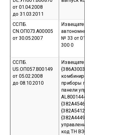
DE.УП001.В06870
выпуск
код ОКП 43 7113
код Т
от 01.04.2008
до 31.03.2011
ССПБ.
Извещатель пожарный дымовой
CN.ОП073.А00005
автономный «ПАТРУЛЬ»
Партия
от 30.05.2007
№ 33 от 01.09.2003 г., Приложе
300 0
ССПБ.
Извещатель пожарный теплово
US.ОП057.В00149
{386А3003Р0001}; оповещател
от 05.02.2008
комбинированный MEDC {382А4
до 08.10.2010
приборы пожарной сигнализаци
панели управления Allestec 800
AL8001444, AL8001457, AL8001
{382А4546Р0001}, включения/
{382А5412Р0001};
приборы обна
{382А4449Р0001}, DET-TRONICS 
управления ручной {382А4002Р
код ТН ВЭД 8531 10 300 0