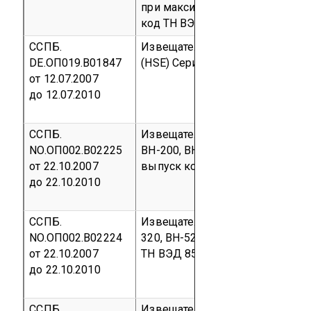
при максимальном уровне гро
код ТН ВЭД 8531 10
ССПБ.
Извещатель ручной марки «Ferral
DE.ОП019.В01847
(HSE)
Серийный выпуск
код ТН
от 12.07.2007
до 12.07.2010
ССПБ.
Извещатели пожарные дымовы
NO.ОП002.В02225
BH-200, BH-300,
BH-500, BH-500
от 22.10.2007
выпуск
код ТН ВЭД 8531 10 300
до 22.10.2010
ССПБ.
Извещатели пожарные комбини
NO.ОП002.В02224
320,
BH-520, BH-520/N, BH-520/
от 22.10.2007
ТН ВЭД 8531 10 300 0
до 22.10.2010
ССПБ.
Извещатели пожарные пламени 