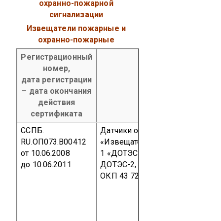
охранно-пожарной
сигнализации
Извещатели пожарные и
охранно-пожарные
Регистрационный
Наименование п
номер,
код ОКП, код ТН В
дата регистрации
– дата окончания
действия
сертификата
ССПБ.
Датчики обнаружения превыше
RU.ОП073.В00412
«Извещатели пожарные теплов
от 10.06.2008
1 «ДОТЭС» ЖСКФ.405242.004 ТУ
до 10.06.2011
ДОТЭС-2, ДОТЭС-3, ДОТЭС-4»
ОКП 43 7291