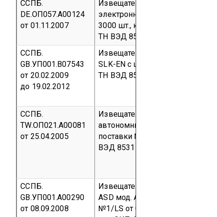
ССПБ.
Извещатель пожарный автоно
DE.ОП057.А00124
электронный «HSD IV Long Life
от 01.11.2007
3000 шт., контракт поставки от 
ТН ВЭД 8531 10 300 0
ССПБ.
Извещатель пожарный дымово
GB.УП001.В07543
SLK-EN с цоколями YBF, BSI, TM
от 20.02.2009
ТН ВЭД 8531 10
до 19.02.2012
ССПБ.
Извещатель пожарный дымово
TW.ОП021.А00081
автономный AHSS-871RU
Парти
от 25.04.2005
поставки №1086-04 от 01.12.20
ВЭД 8531 10 300 0
ССПБ.
Извещатель пожарный дымово
GB.УП001.А00290
ASD мод. А310Е
Партия в размер
от 08.09.2008
№1/LS от 05.05.2008, счет № 31