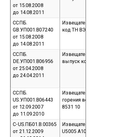
от 15.08.2008
до 14.08.2011
ССПБ.
Извещатель пожарный теплов
GB.УП001.В07240
код ТН ВЭД 8531 10
от 15.08.2008
до 14.08.2011
ССПБ.
Извещатель пожарный ручной 
DE.УП001.В06956
выпуск
код ТН ВЭД 8531 10
от 25.04.2008
до 24.04.2011
ССПБ.
Извещатель пламени пожарный
US.УП001.В06443
горения водорода Х3302
Серий
от 12.09.2007
8531 10
до 11.09.2010
С-US.ПБ01.В.00365
Извещатель пожарный дымово
от 21.12.2009
U5005 A1001R; Извещатель по