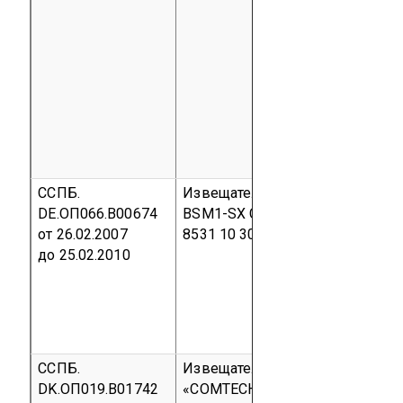
ССПБ.
Извещатель пожарный дымово
DE.ОП066.В00674
BSM1-SX
Серийный выпуск
код
от 26.02.2007
8531 10 300 0
до 25.02.2010
ССПБ.
Извещатель пожарный автоно
DK.ОП019.В01742
«COMTECH» типа «SENSOR» мод