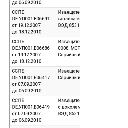
до 06.09.2010
ССПБ.
Извещатель пожарный дымовой
DE.УП001.В06691
вставка вентканала LKM531
Се
от 19.12.2007
ВЭД 8531 10
до 18.12.2010
ССПБ.
Извещатель пожарный ручной
DE.УП001.В06686
0008,
MCP535-0009, MCP535-00
от 19.12.2007
Серийный выпуск
код ТН ВЭД 
до 18.12.2010
ССПБ.
Извещатель пожарный ручной 
DE.УП001.В06417
Серийный выпуск
код ТН ВЭД 
от 07.09.2007
до 06.09.2010
ССПБ.
Извещатель пожарный ручной
DE.УП001.В06419
с цоколем диалоговым DBA
Се
от 07.09.2007
ВЭД 8531 10
до 06.09.2010