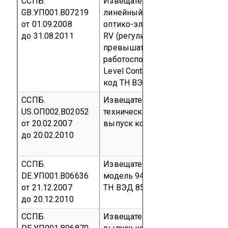
ССПБ.
Извещатель пожарный дымово
GB.УП001.В07219
линейный Fireray 2000; Извещ
от 01.09.2008
оптико-электронные линейные Fi
до 31.08.2011
RV (регулировка порога срабат
превышать 3,74 дБ) с устройст
работоспособности шлейфа пож
Level Controller (LLC)
Серийный 
код ТН ВЭД 8531 10
ССПБ.
Извещатель пожарный пламени
US.ОП002.В02052
техническая документация № 1
от 20.02.2007
выпуск
код ОКП 43 7114
код ТН
до 20.02.2010
ССПБ.
Извещатели пожарные дымовые
DE.УП001.В06636
модель 9470-50
Серийный вып
от 21.12.2007
ТН ВЭД 8531 10
до 20.12.2010
ССПБ.
Извещатель пожарный дымово