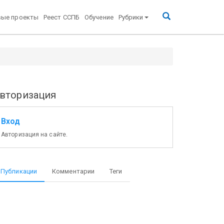
вые проекты
Реест ССПБ
Обучение
Рубрики
вторизация
Вход
Авторизация на сайте.
ание и адрес
Нормативный документ
Орга
Публикации
Комментарии
Теги
товителя
сертиф