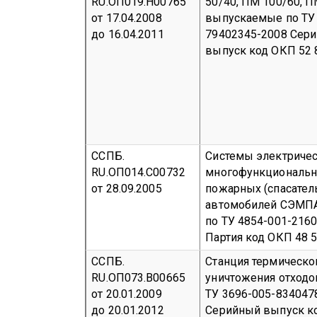
RU.ОП019.Н00765
50/40, ПМ 100/60, П
от 17.04.2008
выпускаемые по ТУ 
до 16.04.2011
79402345-2008
Сер
выпуск
код ОКП 52 
ССПБ.
Системы электриче
RU.ОП014.С00732
многофункциональн
от 28.09.2005
пожарных (спасател
автомобилей СЭМП
по ТУ 4854-001-216
Партия
код ОКП 48 
ССПБ.
Станция термическо
RU.ОП073.В00665
уничтожения отходо
от 20.01.2009
ТУ 3696-005-834047
до 20.01.2012
Серийный выпуск
к