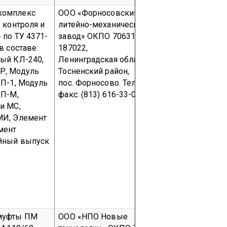
комплекс
ООО «
Форносовский
ООО «
Форно
 контроля и
литейно-механический
литейно-ме
 по ТУ 4371-
завод»
ОКПО 70631050
завод»
ОКПО
в составе:
187022,
187022,
ый КЛ-240,
Ленинградская область,
Ленинградск
Р, Модуль
Тосненский
район,
Тосненский
КП-1, Модуль
пос.
Форносово
.
Тел./
пос.
Форнос
КП-М,
факс: (813) 616-33-01
факс: (813) 
и МС,
МИ, Элемент
мент
йный выпуск
муфты ПМ
ООО «НПО Новые
ООО «НПО 