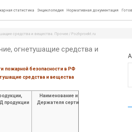
арная статистика
Энциклопедия
Нормативная документация
Гото
шащие средства и вещества. Прочее / Pozhproekt.ru
ние, огнетушащие средства и
А
ти пожарной безопасности в РФ
етушащие средства и вещества
родукции,
Наименование и адрес
Наименов
ЭД продукции
Держателя сертификата
Изго