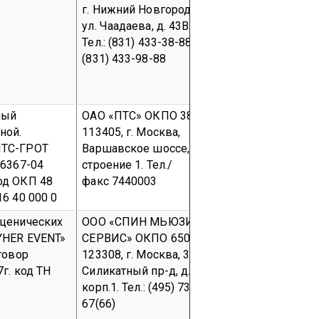
г. Нижний Новгород,
г. Нижний Н
ул. Чаадаева, д. 43В.
ул. Чаадаева,
Тел.: (831) 433-38-88 факс:
Тел.: (831) 4
(831) 433-98-88
(831) 433-98
ный
ОАО «ПТС»
ОКПО 38996367
ОАО «ПТС»
О
ной.
113405, г. Москва,
113405, г. М
ТС-ГРОТ
Варшавское шоссе, д.125,
Варшавское 
96367-04
строение 1.
Тел./
строение 1.
Т
од ОКП 48
факс 7440003
факс 74400
6 40 000 0
сценических
ООО «СПИН МЬЮЗИК
Фирма
«Wil
YHER EVENT»
СЕРВИС»
ОКПО 6500708
& Co.KG»
Sca
говор
123308, г. Москва, 3-й
Grandstands 
7г.
код ТН
Силикатный
пр-д
, д. 4,
Box 40,
В
-74
корп.1.
Тел.: (495) 737-68-
Einbensbach
.
67(66)
35-7 00,
Fax
: