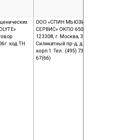
сценических
ООО «СПИН МЬЮЗИК
Фирма
«
Prol
OLYTE»
СЕРВИС»
ОКПО 6500708
Group»
Indust
говор
123308, г. Москва, 3-й
9351 PA Lee
06г.
код ТН
Силикатный
пр-д
, д. 4,
Netherlands
.
корп.1.
Тел.: (495) 737-68-
594-85-15-1
67(66)
594-85-15-1