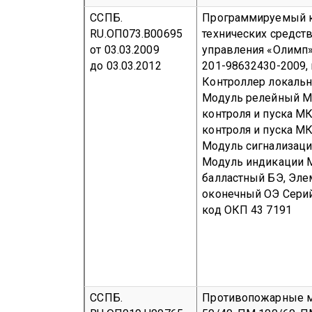
ССПБ.
Программируемый 
RU.ОП073.В00695
технических средств
от 03.03.2009
управления «Олимп»
до 03.03.2012
201-98632430-2009, 
Контроллер локальн
Модуль релейный М
контроля и пуска М
контроля и пуска М
Модуль сигнализаци
Модуль индикации 
балластный БЭ, Эле
оконечный ОЭ
Сери
код ОКП 43 7191
ССПБ.
Противопожарные 