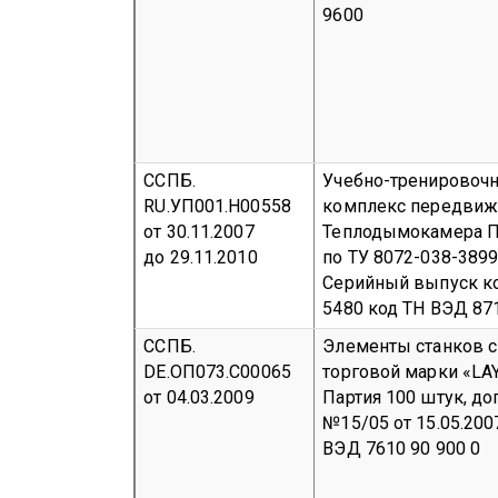
9600
ССПБ.
Учебно-тренировоч
RU.УП001.Н00558
комплекс передвиж
от 30.11.2007
Теплодымокамера
П
до 29.11.2010
по ТУ 8072-038-389
Серийный выпуск
к
5480
код ТН ВЭД 871
ССПБ.
Элементы станков 
DE.ОП073.С00065
торговой марки «LA
от 04.03.2009
Партия 100 штук, до
№15/05 от 15.05.200
ВЭД 7610 90 900 0