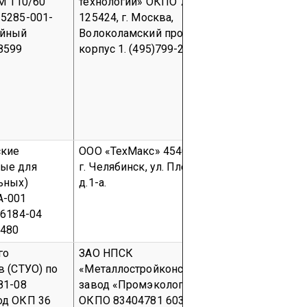
М 110/60
технологии»
ОКПО 79402345
технологии»
5285-001-
125424, г. Москва,
125424, г. М
ийный
Волоколамский проезд, д.4,
Волоколамск
8599
корпус 1.
(495)799-24-47
корпус 1.
(49
ские
ООО «
ТехМакс
»
454091,
ООО «
ТехМа
ые для
г. Челябинск, ул. Плеханова,
г. Челябинск
ьных)
д.1-а.
д.1-а.
А-001
06184-04
5480
го
ЗАО НПСК
ЗАО НПСК
в (СТУО) по
«
Металлостройконструкция
»
«
Металлост
81-08
завод «
Промэкология
»
завод «
Пром
од ОКП 36
ОКПО 83404781
603148,
ОКПО 83404