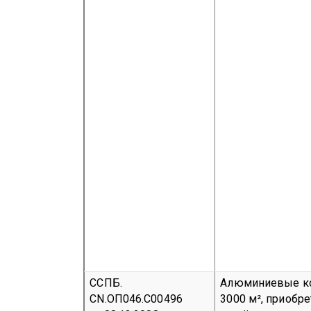
ССПБ.
Алюминиевые ко
CN.ОП046.С00496
3000 м², приобре