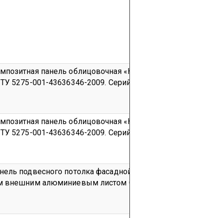
мпозитная панель облицовочная «КОРУНД»- БОНД Г- 1,
ТУ 5275-001-43636346-2009.
Серийный выпуск
код ОКП 5
мпозитная панель облицовочная «КОРУНД»- БОНД Г- 2,
ТУ 5275-001-43636346-2009.
Серийный выпуск
код ОКП 5
ель подвесного потолка фасадной системы QuadroClad®
ым внешним алюминиевым листом
Серийный выпуск
код 