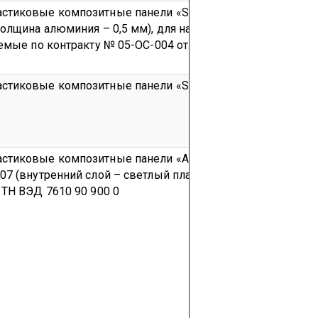
стиковые композитные панели «SINOLUX PLUS», (общей
толщина алюминия – 0,5 мм), для наружной отделки
Парти
емые по контракту № 05-ОС-004 от 11.07.2005 г.
код ТН ВЭ
стиковые композитные панели «SINSOBOND»
Партия
код
стиковые композитные панели «АЛТЫН АЖЫДААР» по ТУ
07 (внутренний слой – светлый пластик)
Серийный выпус
 ТН ВЭД 7610 90 900 0