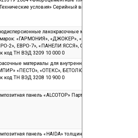
Технические условия»
Серийный выпуск
код ТН ВЭД 6811
нодисперсионные лакокрасочные материалы для внутренн
 марок: «ГАРМОНИЯ», «ДЖОКЕР», «РЕМОНТТИ ЯССЯ», «ЛУЯ
ВРО-2», ЕВРО-7», «ПАНЕЛИ ЯССЯ», СУПИ САУНАСУОЯ», «К
ск
код ТН ВЭД 3209 10 000 0
асочные материалы для внутренних и наружных работ ма
ПИР» «ПЕСТО», «ОТЕКС», БЕТОЛЮКС», «УНИКА СУПЕР»
ск
код ТН ВЭД 3208 10 900 0
мпозитная панель «ALCOTOP»
Партия
код ТН ВЭД 7606 11 
позитная панель «HAIDA» толщиной (3, 4, 5) мм
Партия