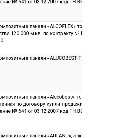
ение № 641 от 03.12.2007
код ТН ВЭД 7606 12 990 0
мпозитные панели «ALCOFLEX» толщиной от 2 мм до 5 м
тве 120 000 м.кв. по контракту № BY040908 от 09.04.2008г
 0
мпозитные панели «ALUCOBEST TIANXIANG»
Партия
код 
мпозитные панели «Alucobest», толщиной 4 мм
Партия в 
тённая по договору купли-продажи № 20-11 от 20.11.2007 г.
ение № 641 от 03.12.2007
код ТН ВЭД 7606 12 990 0
позитные панели «AULAND», алюминий (0,5 мм) + полиэ