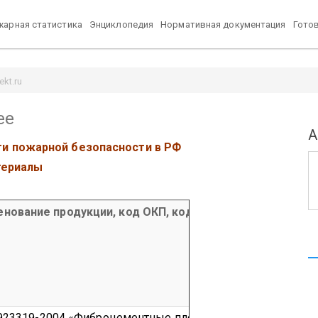
арная статистика
Энциклопедия
Нормативная документация
Гото
kt.ru
ее
А
ти пожарной безопасности в РФ
териалы
нование продукции, код ОКП, код ТН ВЭД продукции
923319-2004 «Фиброцементные плоские плиты «Минерит 