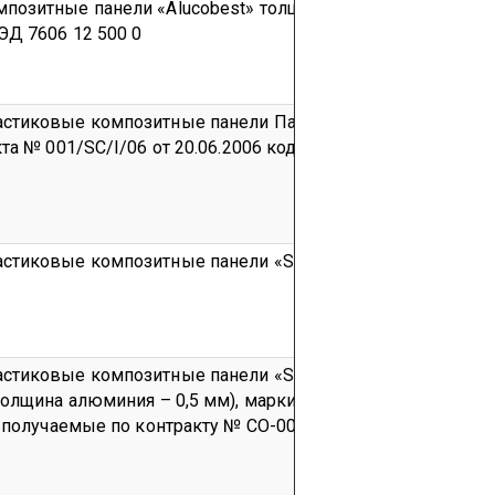
озитные панели «Alucobest» толщиной до 4,0 мм
Серий
ЭД 7606 12 500 0
стиковые композитные панели
Партия № 01 объемом 247
та № 001/SC/I/06 от 20.06.2006
код ТН ВЭД 7606 12 40
стиковые композитные панели «SIBALUX»
Партия
код ТН
стиковые композитные панели «SINOLUX PLUS», (общей
толщина алюминия – 0,5 мм), марки А2 и В1, для наружной
 получаемые по контракту № СО-001 от 25.04.2008 г.
код Т