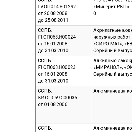
LV.ОП014.В01292
«Минерит РКП». 
от 26.08.2008
0
до 25.08.2011
ССПБ.
Акрилатные вод
FI.ОП063.Н00024
наружных работ
от 16.01.2008
«СИРО МАТ», «Е
до 31.03.2010
Серийный выпу
ССПБ.
Алкидные лакокр
FI.ОП063.Н00023
«МИРАНОЛ», «ЭМ
от 16.01.2008
Серийный выпу
до 31.03.2010
ССПБ.
Алюминиевая ко
KR.ОП059.С00036
от 01.08.2006
ССПБ.
Алюминиевая ком