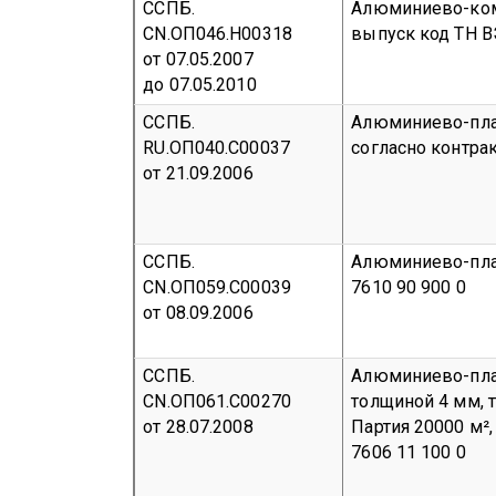
ССПБ.
Алюминиево-комп
CN.ОП046.Н00318
выпуск
код ТН В
от 07.05.2007
до 07.05.2010
ССПБ.
Алюминиево-пла
RU.ОП040.С00037
согласно контрак
от 21.09.2006
ССПБ.
Алюминиево-пла
CN.ОП059.С00039
7610 90 900 0
от 08.09.2006
ССПБ.
Алюминиево-пла
CN.ОП061.С00270
толщиной 4 мм, 
от 28.07.2008
Партия 20000 м²,
7606 11 100 0