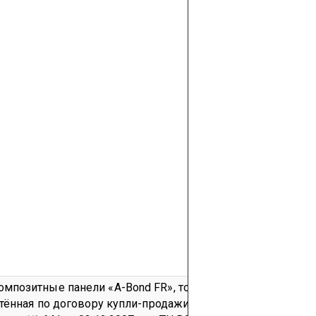
мпозитные панели «A-Bond FR», толщиной 4 мм
Партия в
тённая по договору купли-продажи № 20-11 от 20.11.2007 г.