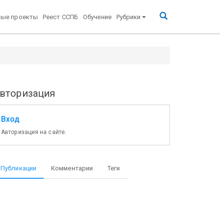
вые проекты
Реест ССПБ
Обучение
Рубрики
вторизация
Вход
Авторизация на сайте.
Наименование и адрес
Наиме
Держателя сертификата
Публикации
Комментарии
Теги
РК»,
ЗАО «РИКОМ»
ОКПО 72923319
Россия,
ООО «П