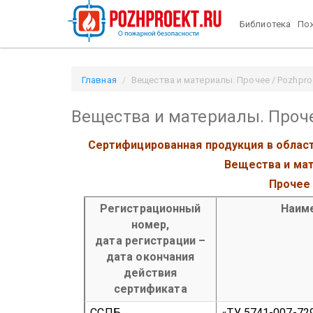
Библиотека
Пож
Главная
Вещества и материалы. Прочее / Pozhproe
Вещества и материалы. Проч
Сертифицированная продукция в облас
Вещества и ма
Прочее
Регистрационный
Наиме
номер,
дата регистрации –
дата окончания
действия
сертификата
ССПБ.
«ТУ 5741-007-72