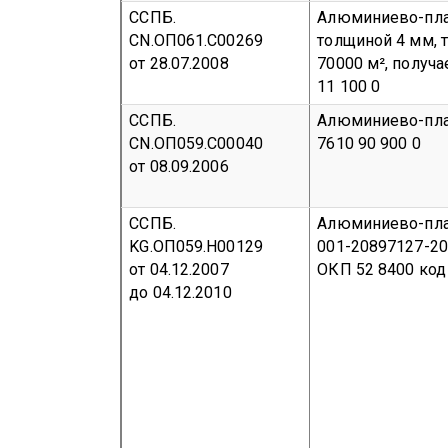
ССПБ.
Алюминиево-пла
CN.ОП061.С00269
толщиной 4 мм, 
от 28.07.2008
70000 м², получа
11 100 0
ССПБ.
Алюминиево-пла
CN.ОП059.С00040
7610 90 900 0
от 08.09.2006
ССПБ.
Алюминиево-пла
KG.ОП059.Н00129
001-20897127-20
от 04.12.2007
ОКП 52 8400
код
до 04.12.2010