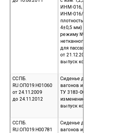
до 10.08.2011
с изм. 1,2,3 артикулы 77-
ИНМ-016, 77-ИНМ-016/П, 77-
ИНМ-016/С (поверхностная
плотность 200±14 г/м², толщина
4±0,5 мм) по «Технологическом
режиму №3 выпуска полотна
нетканного «ОГНЕТЕКС-А»
для пассажирских вагонов»
от 21.12.2007 г.
Серийный
выпуск
код ОКП 83 9700
ССПБ.
Сиденье для пассажирских
RU.ОП019.Н01060
вагонов изготовленное по
от 24.11.2009
ТУ 3183-005-44277820-2007 с
до 24.11.2012
изменением №1
Серийный
выпуск
код ОКП 31 8350
ССПБ.
Сиденье для пассажирских
RU.ОП019.Н00781
вагонов изготовленное