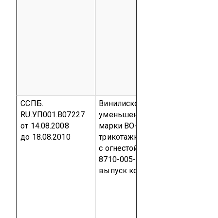
ССПБ.
Винилискожа - Т обивочная
RU.УП001.В07227
уменьшенной пожароопасност
от 14.08.2008
марки ВО-ТР-УП (на основе
до 18.08.2010
трикотажного полотна
с огнестойкой пропиткой) ТУ
8710-005-00300280-98
Серийн
выпуск
код ОКП 87 1000