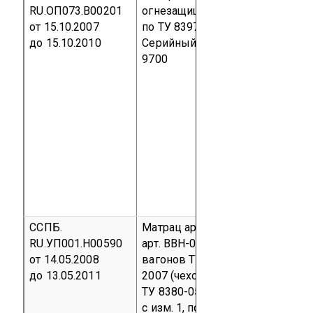
RU.ОП073.В00201
огнезащищенный НОП-СМ-1
от 15.10.2007
по ТУ 8397-006-77518115-07
до 15.10.2010
Серийный выпуск
код ОКП 83
9700
ССПБ.
Матрац арт. МВН-063 и вклады
RU.УП001.Н00590
арт. ВВН-063 для пассажирских
от 14.05.2008
вагонов ТУ 8599-063-49957293
до 13.05.2011
2007 (чехол - ткань «Простор»
ТУ 8380-055-49957293-2005
с изм. 1, поверхностная