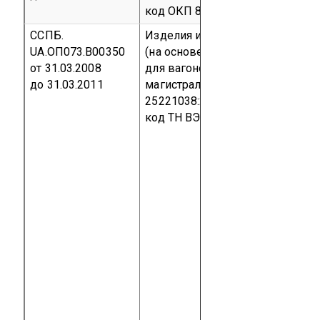
код ОКП 83 9791
ССПБ.
Изделия из стеклопластика
UA.ОП073.В00350
(на основе полиэфирных смол)
от 31.03.2008
для вагонов пассажирских
до 31.03.2011
магистральных по ТУ 3183-020-
25221038:2008
Серийный выпу
код ТН ВЭД 3916 00 000 0