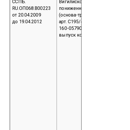
ССПБ.
Вигилискожа-ТР обивочная с
RU.ОП068.В00223
пониженной пожароопасность
от 20.04.2009
(основа-трикотажное полотно –
до 19.04.2012
арт. С195/4, С194/10), ТУ 5714-
160-05790484-2007
Серийный
выпуск
код ОКП 87 1414