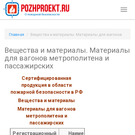
Toggl
naviga
Главная
Вещества и материалы. Материалы для вагонов
метрополитена и пассажирских / Pozhproekt.ru
Вещества и материалы. Материалы
для вагонов метрополитена и
пассажирских
Сертифицированная
продукция в области
пожарной безопасности в РФ
Вещества и материалы
Материалы для вагонов
метрополитена и
пассажирских
Регистрационный
Наименование продукции,