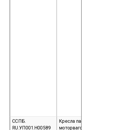
ССПБ.
Кресла пассажирские
RU.УП001.Н00589
моторвагонного подвижного