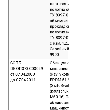
плотность - 190 г/м²; набивка -
полотно объемное нетканое
ТУ 8397-018-18129384-95
объемная масса 0,02-0,08 г/см³;
прокладка огнезащитная -
полотно нетканое «Огнетекс»
ТУ 8397-012-49957293-2005
с изм. 1,2,3 толщиной 3,5 мм)
Серийный выпуск
код ОКП 85
9990
ССПБ.
Облицовка основания кресла
DE.ОП073.С00029
машиниста: эластомер
от 07.04.2008
(каучукоподобный материал)
до 07.04.2011
EPDM 51 M60 16
(SizfuBverkleidung: aus Elastomer
(kautschukartiger Stoff) EPDM 51
M60 16)
Партия материала
облицовки основания кресла
машиниста в объеме 25 м²,