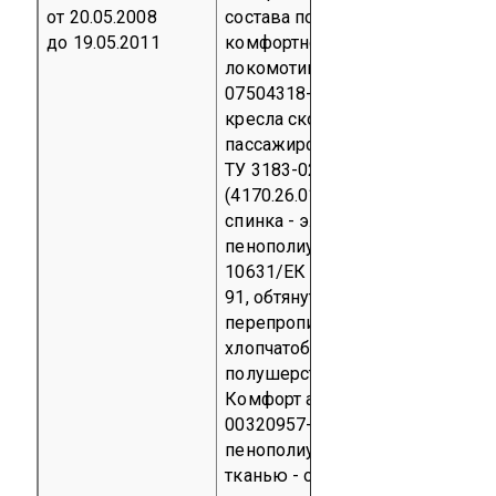
от 20.05.2008
состава повышенной
до 19.05.2011
комфортности и вагонов
локомотивной тяги ТУ 3183-020
07504318-2000 (828.12.04.000 ТУ
кресла скоростного
пассажирского вагона 1 класса
ТУ 3183-021-07504318-00
(4170.26.01.000 ТУ):
сиденье и
спинка - эластичная подушка из
пенополиуретана марки ХЕС
10631/ЕК 2527 ТУ13-0273250-3
91, обтянутая с лицевой сторон
перепропитанной тканью
хлопчатобумажной
полушерстяной обивочной
Комфорт арт. 13712 ТУ 8315-010
00320957-02;
между
пенополиуретаном и обивочной
тканью - огнезащитная