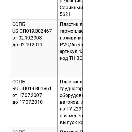
редакция от 15.02.2005)
Серийный выпуск
код ОКП 22
5621
ССПБ.
Пластик листовой
US.ОП019.В02467
термопластичный
от 02.10.2008
поливинилхлоридный
до 02.10.2011
PVC/Acrylic толщиной 1,2–5мм,
артикул 4335
Серийный выпуск
код ТН ВЭД 3920 49 000 0
ССПБ.
Пластик листовой
RU.ОП019.В01861
трудногорючий для
от 17.07.2007
оборудования пассажирских
до 17.07.2010
вагонов, изготовленный
по ТУ 2291-162-01124323-2003
с изменением №2
Серийный
выпуск
код ОКП 22 9100