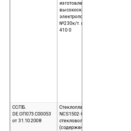
изготовление и поставку
высокоскоростных
электропоездов от 18 мая 2006 
№230к/т.
код ТН ВЭД 3921 90
410 0
ССПБ.
Стеклопластик HUP 17/28 RN-
DE.ОП073.С00053
NCS1502-B, армированный
от 31.10.2008
стекловолокном пластик
(содержание стекловолокна -