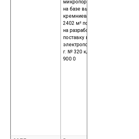
микропористый материал
на базе высокодисперсной
кремниевой кислоты)
Партия
2402 м² по Договору подряда
на разработку, изготовление и
поставку высокоскоростных
электропоездов от 18 мая 2006
г. № 320 к/т
код ТН ВЭД 3921 9
900 0