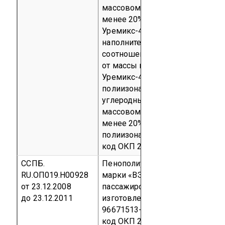
массовом соотношении не
менее 20% от массы компонент
Уремикс-402; - углеродный
наполнитель в массовом
соотношении не менее 20%
от массы компонента
Уремикс-402, b) в компонент
полиизонат добавлен:-
углеродный наполнитель в
массовом соотношении не
менее 20% от массы компонент
полиизонат)
Серийный выпуск
код ОКП 22 5434
ССПБ.
Пенополиуретан эластичный
RU.ОП019.Н00928
марки «ВЭЛ Систем» для
от 23.12.2008
пассажирских вагонов
до 23.12.2011
изготовленный по ТУ 2254-001-
96671513-08
Серийный выпуск
код ОКП 22 5431