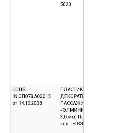
5623
ССПБ.
ПЛАСТИК БУМАЖНОСЛОИСТЫ
IN.ОП078.А00015
ДЕКОРАТИВНЫЙ ДЛЯ
от 14.10.2008
ПАССАЖИРСКИХ ВАГОНОВ
«ЭЛМИНИТ» (толщина: 1,6 мм;
3,0 мм)
Партия
код ОКП 22 5621
код ТН ВЭД 3921 90 490 0