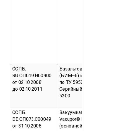
ССПБ.
Базальтовый иглопробивной м
RU.ОП019.Н00900
(БИМ–6) изготовленный
от 02.10.2008
по ТУ 5952-006-13307094-07
до 02.10.2011
Серийный выпуск
код ОКП 59
5200
ССПБ.
Вакуумная изолирующая панел
DE.ОП073.С00049
Vacupor® NT-B2, толщиной 20 м
от 31.10.2008
(основной компонент: