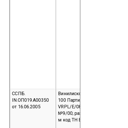
ССПБ.
Винилискожа RUS-100, VENEZIA
IN.ОП019.А00350
100
Партия №109; инвойс
от 16.06.2005
VRPL/E/080 & 081/2005; контра
№9/00; размер партии 500000 п
м
код ТН ВЭД 3912 12 000 0