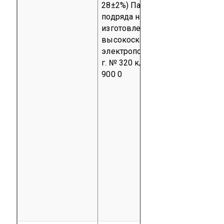
28±2%)
Партия 24 м² по Догово
подряда на разработку,
изготовление и поставку
высокоскоростных
электропоездов от 18 мая 2006
г. № 320 к/т
код ТН ВЭД 9403 6
900 0