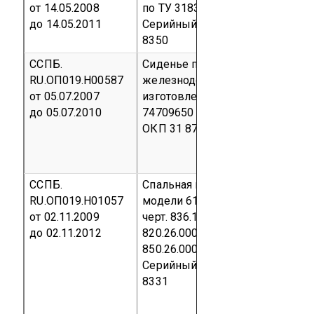
от 14.05.2008
по ТУ 3183-005-44277820-2007
до 14.05.2011
Серийный выпуск
код ОКП 31
8350
ССПБ.
Сиденье пассажирское
RU.ОП019.Н00587
железнодорожное ПСЖ 01,
от 05.07.2007
изготовленное по ТУ 3183-001-
до 05.07.2010
74709650
Серийный выпуск
ко
ОКП 31 8700
ССПБ.
Спальная полка для вагонов
RU.ОП019.Н01057
модели 61-836, 61-820, 61-850, 
от 02.11.2009
черт. 836.12.000(836.250.000),
до 02.11.2012
820.26.000 (820.270.000),
850.26.000 (850.280.000)
Серийный выпуск
код ОКП 31
8331