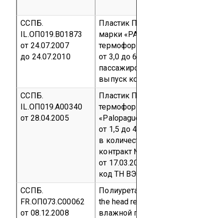
ССПБ.
Пластик ПВХ листовой (плиты)
IL.ОП019.В01873
марки «PALOPAQUE»
от 24.07.2007
термоформуемый толщиной
до 24.07.2010
от 3,0 до 6,0 мм для
пассажирских вагонов
Серийн
выпуск
код ТН ВЭД 3920 49 90
ССПБ.
Пластик ПВХ листовой (плиты)
IL.ОП019.А00340
термоформуемый марки
от 28.04.2005
«Palopague», толщиной
от 1,5 до 4 мм
Партия № 20А
в количестве 92000,00 м²,
контракт №376/03-05
от 17.03.2005, инвойс № 8/2005
код ТН ВЭД 3920 99 900 0
ССПБ.
Полиуретановая пена Pur Foam 
FR.ОП073.С00062
the head rest pillow, средней
от 08.12.2008
влажной плотностью > 45 кг/м³