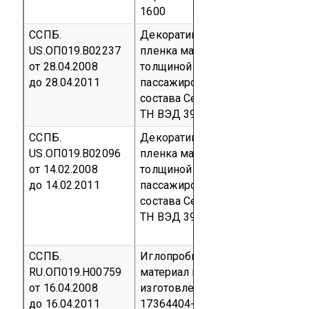
1600
ССПБ.
Декоративная ламинирующая
US.ОП019.В02237
пленка марки INDURA GT Film
от 28.04.2008
толщиной 0,25-0,50 для
до 28.04.2011
пассажирского подвижного
состава
Серийный выпуск
код
ТН ВЭД 3919 90 900 0
ССПБ.
Декоративная ламинирующая
US.ОП019.В02096
пленка марки INDURA GT Glass
от 14.02.2008
толщиной 0,25-0,75 для
до 14.02.2011
пассажирского подвижного
состава
Серийный выпуск
код
ТН ВЭД 3919 90 900 0
ССПБ.
Иглопробивной трудногорючий
RU.ОП019.Н00759
материал марки «АВИКС-АОМ»,
от 16.04.2008
изготовленный по ТУ 8397-007-
до 16.04.2011
17364404-03
Серийный выпуск