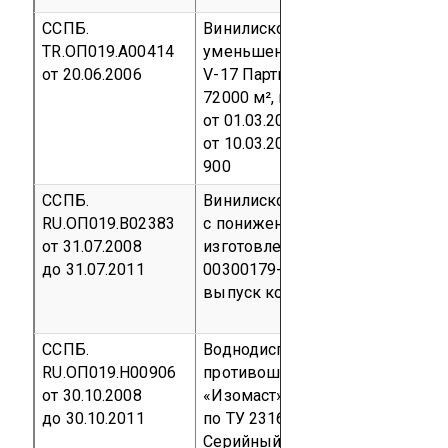
ССПБ.
Винилискожа обивочная
TR.ОП019.А00414
уменьшенной пожароопасности
от 20.06.2006
V-17
Партия в количестве
72000 м², контракт № 410/06
от 01.03.2006, инвойс № 47/177
от 10.03.2006
код ТН ВЭД 5903 
900
ССПБ.
Винилискожа-Т обивочная
RU.ОП019.В02383
с пониженной горючестью
от 31.07.2008
изготовленная по ТУ 8713-068-
до 31.07.2011
00300179-2005
Серийный
выпуск
код ОКП 87 1314
ССПБ.
Воднодисперсионная
RU.ОП019.Н00906
противошумная мастика
от 30.10.2008
«Изомаст» изготовленная
до 30.10.2011
по ТУ 2316-018-31953544-2001
Серийный выпуск
код ОКП 23