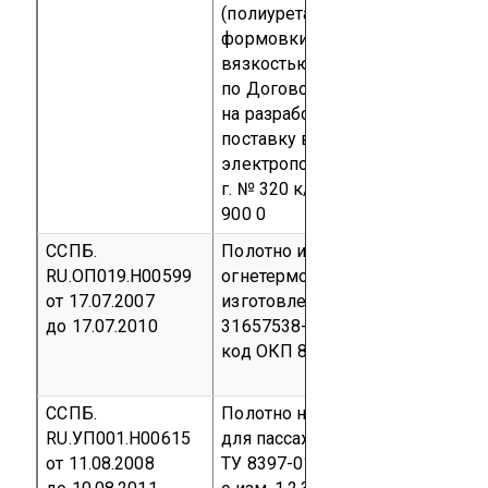
(полиуретановая пена холодной
формовки с высокой ударной
вязкостью)
Партия 25 м³
по Договору подряда
на разработку, изготовление и
поставку высокоскоростных
электропоездов от 18 мая 2006
г. № 320 к/т
код ТН ВЭД 5911 3
900 0
ССПБ.
Полотно иглопробивное
RU.ОП019.Н00599
огнетермостойкое,
от 17.07.2007
изготовленное по ТУ 8397-003-
до 17.07.2010
31657538-04
Серийный выпуск
код ОКП 83 9790
ССПБ.
Полотно нетканое «Огнетекс-А»
RU.УП001.Н00615
для пассажирских вагонов
от 11.08.2008
ТУ 8397-016-47159340-2001