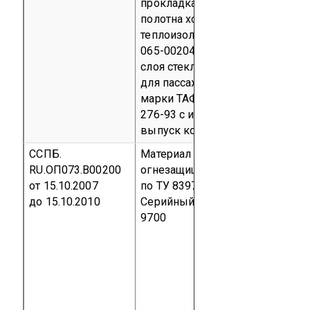
прокладка из двух слоев
полотна холстопрошивного
теплоизоляционного ТУ 5952-
065-00204949-2000 и одного
слоя стеклоткани теплостойкой
для пассажирских вагонов
марки ТАФ ТУ 6-00-058088009-
276-93 с изм. 1, 2
Серийный
выпуск
код ОКП 31 8389
ССПБ.
Материал нетканый льняной
RU.ОП073.В00200
огнезащищенный марки НО-Л-
от 15.10.2007
по ТУ 8397-006-77518115-07
до 15.10.2010
Серийный выпуск
код ОКП 83
9700