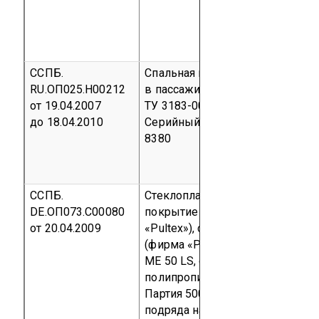
ССПБ.
Спальная полка применяемая
RU.ОП025.Н00212
в пассажирском вагоностроени
от 19.04.2007
ТУ 3183-002-71770368-2006
до 18.04.2010
Серийный выпуск
код ОКП 31
8380
ССПБ.
Стеклопластик GFK VW (гелиев
DE.ОП073.С00080
покрытие Gelcopal 199 (фирма
от 20.04.2009
«Pultex»), смола Norester 85
(фирма «Pultex») и отвердитель
ME 50 LS, средний слой сотовы
полипропилен) толщиной 4 мм
Партия 500 м² по Договору
подряда на разработку,