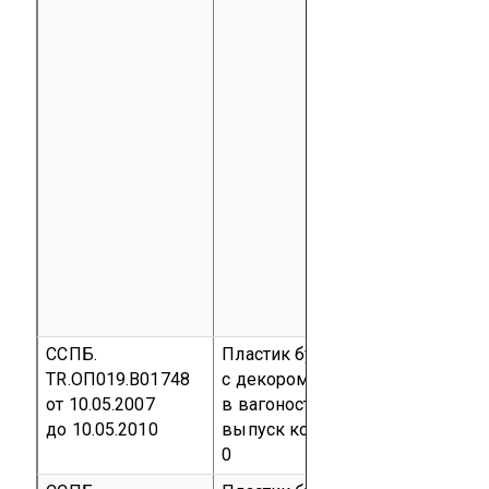
ССПБ.
Пластик бумажно-слоистый
TR.ОП019.В01748
с декором HPL применяемый
от 10.05.2007
в вагоностроении
Серийный
до 10.05.2010
выпуск
код ТН ВЭД 3921 90 55
0