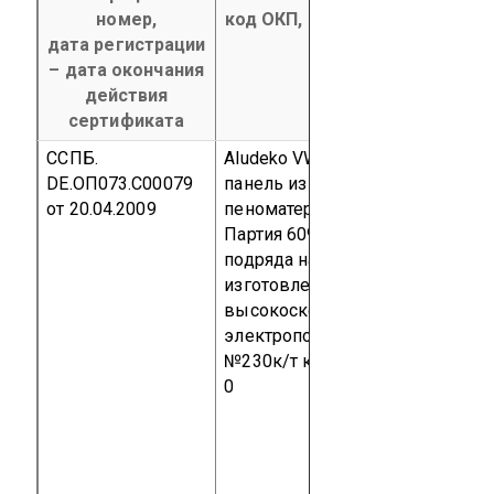
номер,
код ОКП, код ТН ВЭД продукц
дата регистрации
– дата окончания
действия
сертификата
ССПБ.
Aludeko VW Schaum – сендвич-
DE.ОП073.С00079
панель из алюминиевого
от 20.04.2009
пеноматериала, толщиной 26 м
Партия 609,34 м² по Договору
подряда на разработку,
изготовление и поставку
высокоскоростных
электропоездов от 18 мая 2006 
№230к/т
код ТН ВЭД 4410 11 5
0