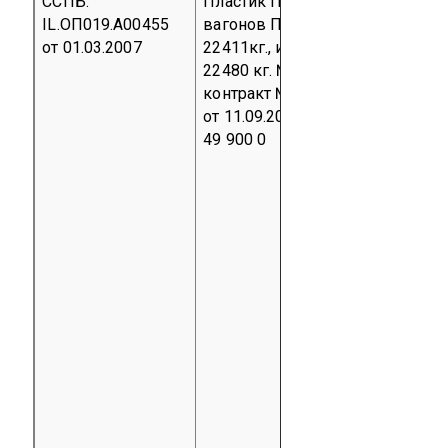
ССПБ.
Пластик ПВХ для пассажирских
IL.ОП019.А00455
вагонов
Партия в количестве:
от 01.03.2007
22411кг., инвойс №PVC-1;
22480 кг. №РVC-2 от 02.02.2007г.
контракт №591/95221784/0000
от 11.09.2006г.
код ТН ВЭД 3920
49 900 0