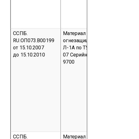
ССПБ.
Материал нетканый льняной
RU.ОП073.В00199
огнезащищенный марки НО-
от 15.10.2007
Л-1А по ТУ 8397-006-77518115-
до 15.10.2010
07
Серийный выпуск
код ОКП 
9700
ССПБ.
Материал нетканый смесовый