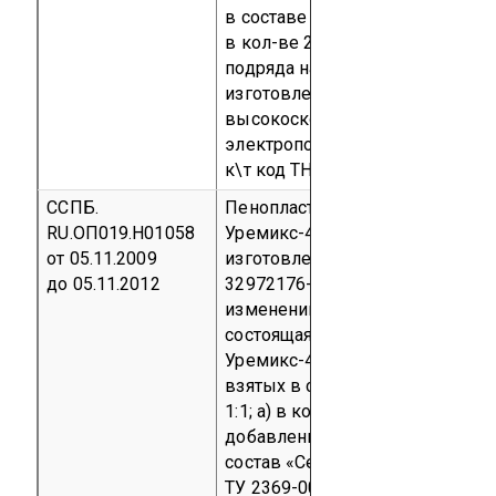
в составе кресел машиниста
в кол-ве 20 штук по договору
подряда на разработку,
изготовление и поставку
высокоскоростных
электропоездов от 18 мая №23
к\т
код ТН ВЭД 4016 99 580 0
ССПБ.
Пенопласт пенополиуретановы
RU.ОП019.Н01058
Уремикс-402 марки Б,
от 05.11.2009
изготовленный по ТУ 2254-014-
до 05.11.2012
32972176-2002 с извещением о
изменении № 1 (смесь,
состоящая из компонента
Уремикс-402 и полиизоната,
взятых в соотношении по масс
1:1; a) в компонент Уремикс-40
добавлены: - огнезащитный
состав «СенежОгнебиоПроф»,
ТУ 2369-006-19796270-2002, в