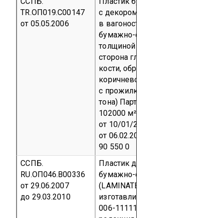
ССПБ.
Пластик бумажно-слоистый
TR.ОП019.С00147
с декором HPL применяемый
от 05.05.2006
в вагоностроении (пластины
бумажно-слоистого пластика
толщиной 1,5 мм, лицевая
сторона гладкая цвета слоново
кости, обратная сторона
коричневого цвета
с прожилками более светлого
тона)
Партия в количестве
102000 м², контракт № 245/06
от 10/01/2006, инвойс №27/220
от 06.02.2006г.
код ТН ВЭД 3921
90 550 0
ССПБ.
Пластик декоративный
RU.ОП046.В00336
бумажно-слоистый слотекс
от 29.06.2007
(LAMINATE SLOTEX),
до 29.03.2010
изготавливаемый по ТУ 2256-
006-11111530-2003 (Вторая