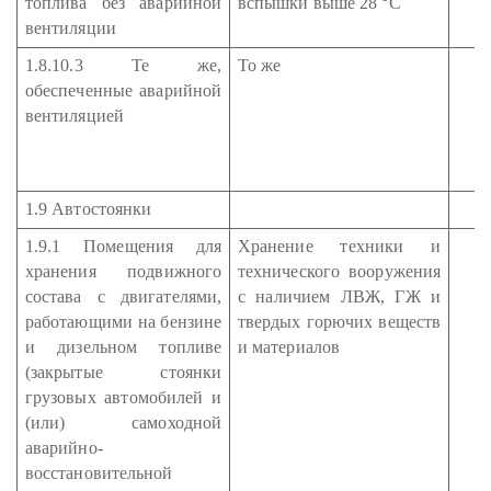
топлива без аварийной
вспышки выше 28 °С
вентиляции
1.8.10.3 Те же,
То же
обеспеченные аварийной
вентиляцией
1.9 Автостоянки
1.9.1 Помещения для
Хранение техники и
хранения подвижного
технического вооружения
состава с двигателями,
с наличием ЛВЖ, ГЖ и
работающими на бензине
твердых горючих веществ
и дизельном топливе
и материалов
(закрытые стоянки
грузовых автомобилей и
(или) самоходной
аварийно-
восстановительной