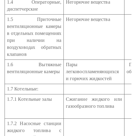
1.4 Операторные,
Негорючие вещества
диспетчерские
1.5 Приточные
Негорючие вещества
вентиляционные камеры
в отдельных помещениях
при наличии на
воздуховодах обратных
клапанов
1.6 Вытяжные
Пары
По
вентиляционные камеры
легковоспламеняющихся
обс
и горючих жидкостей
п
1.7 Котельные:
1.7.1 Котельные залы
Сжигание жидкого или
газообразного топлива
1.7.2 Насосные станции
жидкого топлива с