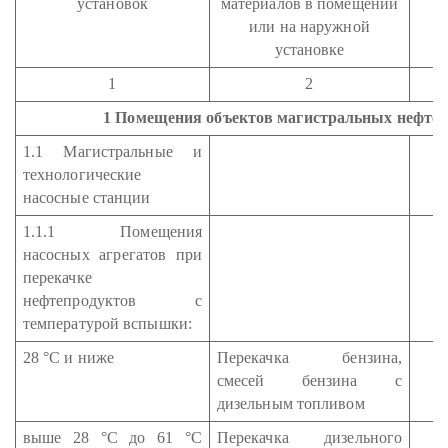
установок
материалов в помещении
н
или на наружной
у
установке
1
2
1 Помещения объектов магистральных нефте
1.1 Магистральные и
технологические
насосные станции
1.1.1 Помещения
насосных агрегатов при
перекачке
нефтепродуктов с
температурой вспышки:
28 °С и ниже
Перекачка бензина,
смесей бензина с
дизельным топливом
выше 28 °С до 61 °С
Перекачка дизельного