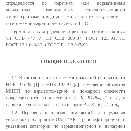
определяются по перечням или нормативным
документам, утвержденным соответствующими
министерствами и ведомствами, а при их отсутствии —
по нормам пожарной безопасности ГПС.
Термины и их определения приняты в соответствии со
СТ СЭВ 447-77, СТ СЭВ 383-87, ГОСТ 12.1.033-81,
ГОСТ 12.1.044-89 и ГОСТ Р 12.3.047-98.
1 ОБЩИЕ ПОЛОЖЕНИЯ
1.1 В соответствии с нормами пожарной безопасности
НПБ 105-95 [1] и НПБ 107-97 [2] помещения объектов
МНПП по взрывопожарной и пожарной опасности
подразделяются на категории
А
,
Б
,
В1-В4
,
Г
и
Д
, а
наружные установки — на категории
А
,
Б
,
В
,
Г
и
Д
.
н
н
н
н
н
1.2 Перечень основных помещений и наружных
установок предприятий ОАО "АК "Транснефтепродукт" с
указанием категорий по взрывопожарной и пожарной