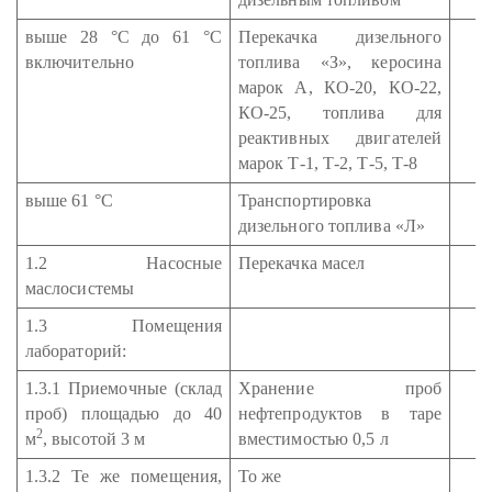
выше 28 °С до 61 °С
Перекачка дизельного
включительно
топлива «З», керосина
марок А, КО-20, КО-22,
КО-25, топлива для
реактивных двигателей
марок Т-1, Т-2, Т-5, Т-8
выше 61 °С
Транспортировка
дизельного топлива «Л»
1.2 Насосные
Перекачка масел
маслосистемы
1.3 Помещения
лабораторий:
1.3.1 Приемочные (склад
Хранение проб
проб) площадью до 40
нефтепродуктов в таре
2
м
, высотой 3 м
вместимостью 0,5 л
1.3.2 Те же помещения,
То же