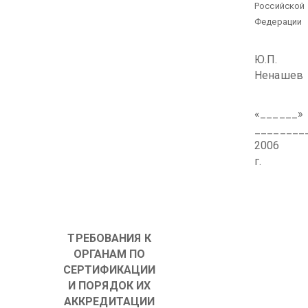
Российской
Федерации
Ю.П.
Ненашев
«______»
________
2006
г.
ТРЕБОВАНИЯ К
ОРГАНАМ ПО
СЕРТИФИКАЦИИ
И ПОРЯДОК ИХ
АККРЕДИТАЦИИ