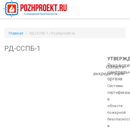
Главная
РД-ССПБ-1 / Pozhproekt.ru
РД-ССПБ-1
УТВЕРЖ
Руководи
Область
централь
аккредитации
органа
Системы
сертификац
в
области
пожарной
безопаснос
в