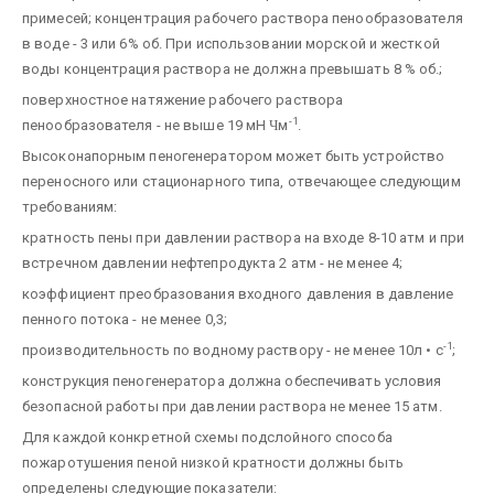
примесей; концентрация рабочего раствора пенообразователя
в воде - 3 или 6% об. При использовании морской и жесткой
воды концентрация раствора не должна превышать 8 % об.;
поверхностное натяжение рабочего раствора
-1
пенообразователя - не выше 19 мН
Ч
м
.
Высоконапорным пеногенератором может быть устройство
переносного или стационарного типа, отвечающее следующим
требованиям:
кратность пены при давлении раствора на входе 8-10 атм и при
встречном давлении нефтепродукта 2 атм - не менее 4;
коэффициент преобразования входного давления в давление
пенного потока - не менее 0,3;
-1
производительность по водному раствору - не менее 10л • с
;
конструкция пеногенератора должна обеспечивать условия
безопасной работы при давлении раствора не менее 15 атм.
Для каждой конкретной схемы подслойного способа
пожаротушения пеной низкой кратности должны быть
определены следующие показатели: