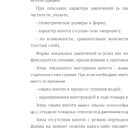
на конструкциях.
При описании характера закопчений (а так
частности, указать:
- геометрические размеры и форму;
- характер копоти («сухая» или «жирная»);
- по возможности, сравнительное количест
толстый слой).
Форма локальных закопчений и (или) зон ло
фиксируется схемами, прилагаемыми к протоколу
Зоны локального выгорания копоти
-
важны
отдельные очаги горения. При этом необходимо имет
место по причинам:
- смыва копоти в процессе тушения водой;
- экранирования конструкций в ходе пожара 
Зоны смыва копоти
имеют обычно полосообра
др.), откуда из пожарных стволов под давлением под
Зоны отсутствия копоти с резким переходо
формы на момент осмотра каких-либо предмет