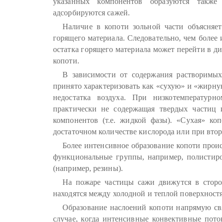
указанных компонентов образуются также
адсорбируются сажей.
Наличие в копоти зольной части объясняе
горящего материала. Следовательно, чем более 
остатка горящего материала может перейти в ди
копоти.
В зависимости от содержания растворимы
принято характеризовать как «сухую» и «жирну
недостатка воздуха. При низкотемпературно
практически не содержащая твердых частиц 
компонентов (т.е. жидкой фазы). «Сухая» ко
достаточном количестве кислорода или при вто
Более интенсивное образование копоти прои
функциональные группы, например, полистир
(например, резины).
На пожаре частицы сажи движутся в сторон
находятся между холодной и теплой поверхност
Образование наслоений копоти напрямую св
случае, когда интенсивные конвективные пото