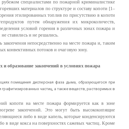
а рубежом специалистами по пожарной криминалистике
оревших материалов по структуре и составу копоти [1–
 горения этилированных топлив по присутствию в копоти
епродуктов путем обнаружения их микроколичеств,
ределения условий горения в различных зонах пожара и
не ставились и не решались.
ь закопчения непосредственно на месте пожара и, таким
ных конвективных потоков и очаговую зону.
х и образование закопчений в условиях пожара
циях помещения дисперсная фаза дыма, образующегося при
и графитизированных частиц, а также веществ, растворимых в
ний копоти на месте пожара формируется как в зоне
рогреве закопчений. Это могут быть высококипящие
деляющиеся либо в виде капель, которые конденсируются
о в виде кокса на поверхностях сажевых частиц. Кроме