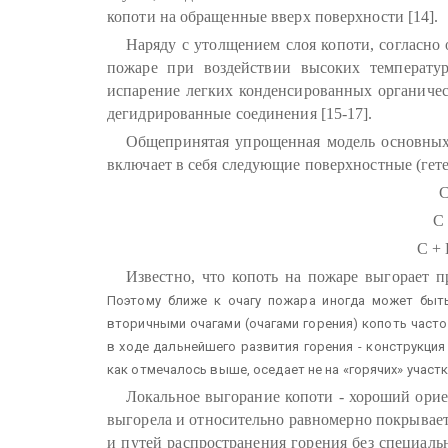
копоти на обращенные вверх поверхности [14].
Наряду с утолщением слоя копоти, согласно
пожаре при воздействии высоких температур
испарение легких конденсированных органичес
дегидрированные соединения [15-17].
Общепринятая упрощенная модель основных
включает в себя следующие поверхностные (гет
C
C
C +
Известно, что копоть на пожаре выгорает 
Поэтому ближе к очагу пожара иногда может быть
вторичными очагами (очагами горения) копоть част
в ходе дальнейшего развития горения - конструкция 
как отмечалось выше, оседает не на «горячих» участк
Локальное выгорание копоти - хороший орие
выгорела и относительно равномерно покрывает
и путей распространения горения без специал