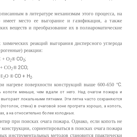
 описанным в литературе механизмам этого процесса, на
 имеет место ее выгорание и газификация, а также
ких веществ и преобразование их в полиароматические
 химических реакций выгорания дисперсного углерода
ерогенные) реакции:
CO
;
 + O
®
2
2
2CO;
 + CO
®
2
CO + H
.
 H
O
®
2
2
C
при нагреве поверхности конструкций выше 600-650 °
.
 копоти меньше, чем вдали от него. Над очагом пожара и
о выгорает локальными пятнами. Эти пятна часто сохраняются
(потолок, стена) в очаговой зоне прогрета хорошо, а копоть,
ах, а на относительно более холодных.
нтир при поисках очага пожара. Однако, если копоть не
 конструкции, сориентироваться в поисках очага пожара
ьных инструментальных методов становится практически