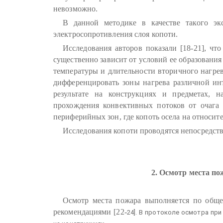
невозможно.
В данной методике в качестве такого экс
электросопротивления слоя копоти.
Исследования авторов показали [18-21], чт
существенно зависит от условий ее образования (
температуры и длительности вторичного нагрева
дифференцировать зоны нагрева различной ин
результате на конструкциях и предметах, н
прохождения конвективных потоков от очага
периферийных зон, где копоть осела на относит
Исследования копоти проводятся непосредств
2. Осмотр места по
Осмотр места пожара выполняется по обще
рекомендациями [22
-
24]. В протоколе осмотра пр