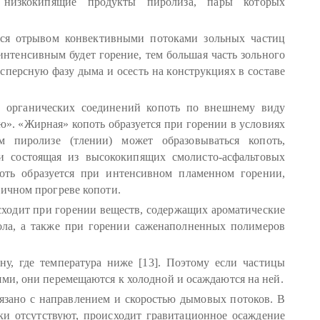
 низкокипящие продукты пиролиза, пары которых
тся отрывом конвективными потоками зольных частиц
интенсивным будет горение, тем большая часть зольного
сперсную фазу дыма и осесть на конструкциях в составе
х органических соединений копоть по внешнему виду
ю». «Жирная» копоть образуется при горении в условиях
м пиролизе (тлении) может образовываться копоть,
и состоящая из высококипящих смолисто-асфальтовых
поть образуется при интенсивном пламенном горении,
ричном прогреве копоти.
сходит при горении веществ, содержащих ароматические
ола, а также при горении саженаполненных полимеров
у, где температура ниже [13]. Поэтому если частицы
ями, они перемещаются к холодной и осаждаются на ней.
язано с направлением и скоростью дымовых потоков. В
ки отсутствуют, происходит гравитационное осаждение