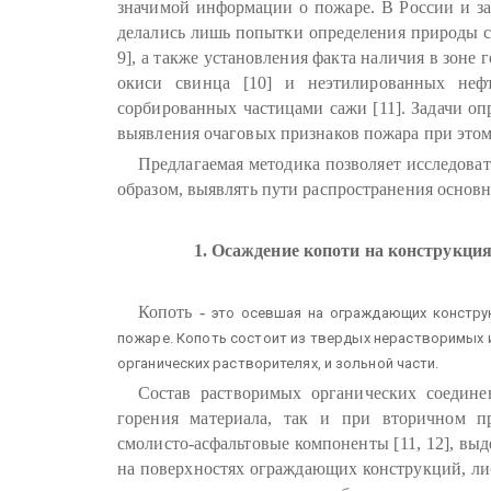
значимой информации о пожаре. В России и з
делались лишь попытки определения природы сг
9], а также установления факта наличия в зоне
окиси свинца [10] и неэтилированных нефт
сорбированных частицами сажи [11]. Задачи оп
выявления очаговых признаков пожара при этом 
Предлагаемая методика позволяет исследоват
образом, выявлять пути распространения основ
1. Осаждение копоти на конструкция
Копоть
-
это осевшая на ограждающих конструк
пожаре. Копоть состоит из твердых нерастворимых 
органических растворителях, и зольной части.
Состав растворимых органических соедине
горения материала, так и при вторичном п
смолисто-асфальтовые компоненты [11, 12], вы
на поверхностях ограждающих конструкций, либ