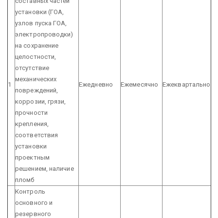
составных частей
установки (ГОА,
узлов пуска ГОА,
электропроводки)
на сохранение
целостности,
отсутствие
механических
1
Ежедневно
Ежемесячно
Ежеквартально
повреждений,
коррозии, грязи,
прочности
крепления,
соответствия
установки
проектным
решением, наличие
пломб
Контроль
основного и
резервного