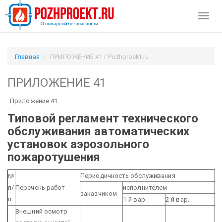
Toggl
naviga
Главная
ПРИЛОЖЕНИЕ 41 / Pozhproekt.ru
ПРИЛОЖЕНИЕ 41
Приложение 41
Типовой регламент технического
обслуживания автоматических
установок аэрозольного
пожаротушения
Периодичность обслуживания
№
п/
Перечень работ
исполнителем
заказчиком
п
1-й вар.
2-й вар.
Внешний осмотр