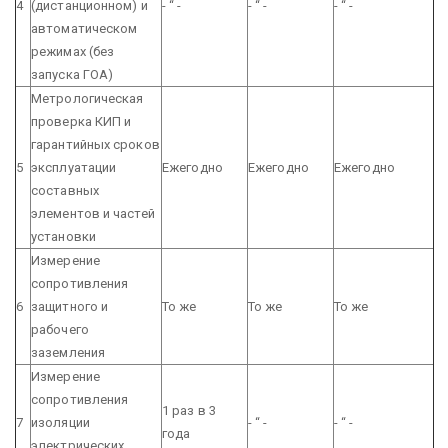
4
(дистанционном) и
- “ -
- “ -
- “ -
автоматическом
режимах (без
запуска ГОА)
Метрологическая
проверка КИП и
гарантийных сроков
5
эксплуатации
Ежегодно
Ежегодно
Ежегодно
составных
элементов и частей
установки
Измерение
сопротивления
6
защитного и
То же
То же
То же
рабочего
заземления
Измерение
сопротивления
1 раз в 3
7
изоляции
- “ -
- “ -
года
электрических