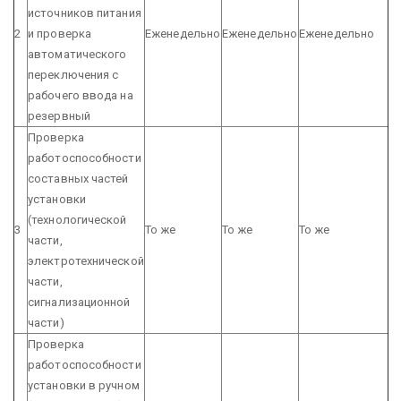
источников питания
2
и проверка
Еженедельно
Еженедельно
Еженедельно
автоматического
переключения с
рабочего ввода на
резервный
Проверка
работоспособности
составных частей
установки
(технологической
3
То же
То же
То же
части,
электротехнической
части,
сигнализационной
части)
Проверка
работоспособности
установки в ручном