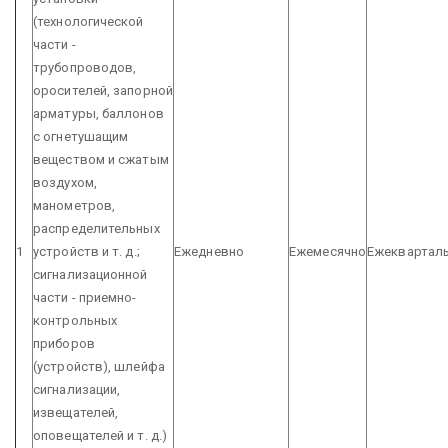
(технологической
части -
трубопроводов,
оросителей, запорной
арматуры, баллонов
с огнетушащим
веществом и сжатым
воздухом,
манометров,
распределительных
1
устройств и т. д.;
Ежедневно
Ежемесячно
Ежеквартал
сигнализационной
части - приемно-
контрольных
приборов
(устройств), шлейфа
сигнализации,
извещателей,
оповещателей и т. д.)