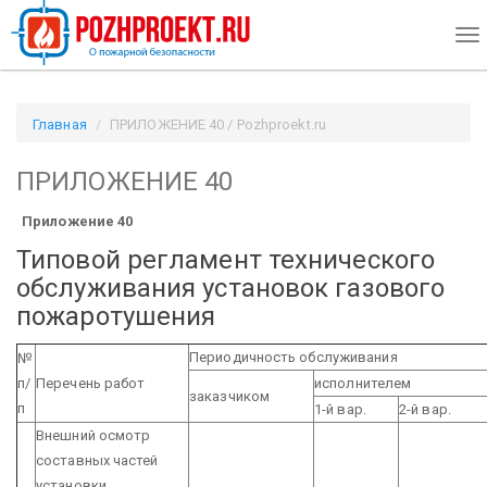
To
nav
Главная
ПРИЛОЖЕНИЕ 40 / Pozhproekt.ru
ПРИЛОЖЕНИЕ 40
Приложение 40
Типовой регламент технического
обслуживания установок газового
пожаротушения
Периодичность обслуживания
№
п/
Перечень работ
исполнителем
заказчиком
п
1-й вар.
2-й вар.
Внешний осмотр
составных частей
установки