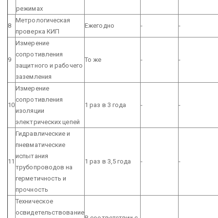
режимах
Метрологическая
8
Ежегодно
-
-
проверка КИП
Измерение
сопротивления
9
То же
-
-
защитного и рабочего
заземления
Измерение
сопротивления
10
1 раз в 3 года
-
-
изоляции
электрических цепей
Гидравлические и
пневматические
испытания
11
1 раз в 3,5 года
-
-
трубопроводов на
герметичность и
прочность
Техническое
освидетельствование
В соответствии с