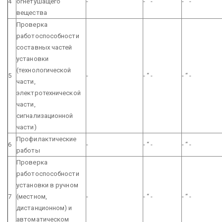
4
огнетушащего
-
- “ -
- “ -
вещества
Проверка
работоспособности
составных частей
установки
(технологической
5
-
- “ -
- “ -
части,
электротехнической
части,
сигнализационной
части)
Профилактические
6
-
- “ -
- “ -
работы
Проверка
работоспособности
установки в ручном
7
(местном,
-
- “ -
- “ -
дистанционном) и
автоматическом