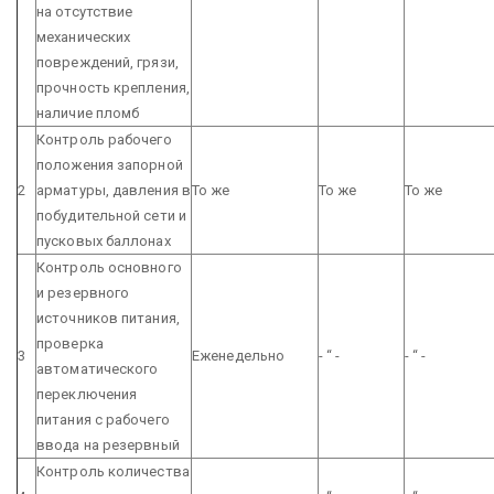
на отсутствие
механических
повреждений, грязи,
прочность крепления,
наличие пломб
Контроль рабочего
положения запорной
2
арматуры, давления в
То же
То же
То же
побудительной сети и
пусковых баллонах
Контроль основного
и резервного
источников питания,
проверка
3
Еженедельно
- “ -
- “ -
автоматического
переключения
питания с рабочего
ввода на резервный
Контроль количества