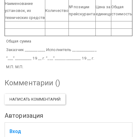
Наименование
№ позиции
Цена за
Общая
установок, их
Количество
прейскуранта
единицу
стоимость
технических средств
Общая сумма
Заказчик ___________ Исполнитель _____________
“___”_________ 19 __ г. “___”______________ 19 __ г.
М.П. М.П.
Комментарии (
)
НАПИСАТЬ КОММЕНТАРИЙ
Авторизация
Вход