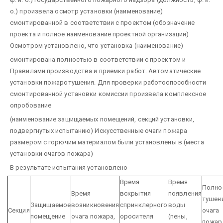
о.)
произвела осмотр установки
(наименование)
смонтированной в соответствии с проектом
(обозначение
проекта и полное наименование проектной организации)
Осмотром установлено, что установка
(наименование)
смонтирована полностью в соответствии с проектом и
Правилами производства и приемки работ. Автоматические
установки пожаротушения. Для проверки работоспособности
смонтированной установки комиссии произвела комплексное
опробование
(наименование защищаемых помещений,
секций установки,
подвергнутых испытанию)
Искусственные очаги пожара
размером
с горючим материалом
были установлены в
(места
установки очагов пожара)
В результате испытания установлено
Время
Время
Полно
Время
вскрытия
появления
тушен
Защищаемое
возникновения
спринклерного
воды
Секция
очага
помещение
очага пожара,
оросителя
(пены,
пожар