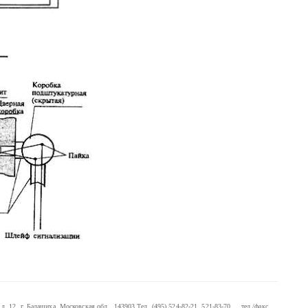
. 12, г. Балашиха, Московская обл., 143903
Тел. (495) 524-82-21, 521-83-70 тел./факс