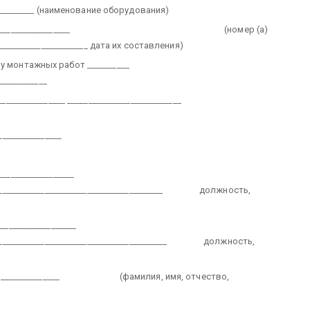
_________
(наименование оборудования)
________________
(номер (а)
_____________________
дата их составления)
у монтажных работ __________
____________
_______________
___________________________
_______________
_________________
_______________________________________
должность,
__________________
________________________________________
должность,
______________
(фамилия, имя, отчество,