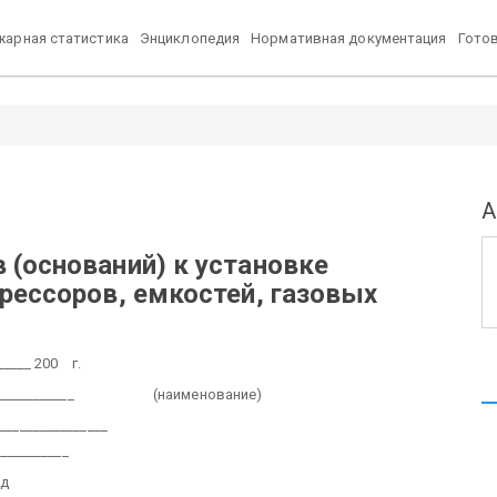
арная статистика
Энциклопедия
Нормативная документация
Гото
А
 (оснований)
к установке
рессоров,
емкостей, газовых
______ 200 г.
___________
(наименование)
________________
___________
од