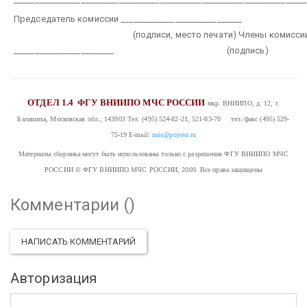
Председатель комиссии _____________________________
(подписи, место печати)
Члены комисси
________________________
(подпись)
ОТДЕЛ 1.4
ФГУ ВНИИПО МЧС РОССИИ
мкр. ВНИИПО, д. 12, г.
Балашиха, Московская обл., 143903
Тел. (495) 524-82-21, 521-83-70 тел./факс (495) 529-
75-19
E-mail:
nsis@pojtest.ru
Материалы сборника могут быть использованы только с разрешения ФГУ ВНИИПО МЧС
РОССИИ
© ФГУ ВНИИПО МЧС РОССИИ, 2009 Все права защищены
Комментарии (
)
НАПИСАТЬ КОММЕНТАРИЙ
Авторизация