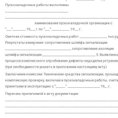
Пусконаладочные работы выполнены
_______________________________________
______________________________________________________________________
наименование пусконаладочной организации
с
"___"________ 19___ г. по "___" ___________ 19 __ г.
Сметная стоимость пусконаладочных работ _________________ тыс.ру
Результаты измерения:
сопротивление шлейфа сигнализации
_________________________________________
сопротивление изоляции
шлейфа сигнализации _________________________________
5. Выявленн
процессе комплексного опробования дефекты недоделки устране
(при необходимости указать в приложении настоящему акту)
Заключение комиссии:
Технические средства сигнализации, проше
комплексную проверку, включая и пусконаладочные работы, счит
принятыми в эксплуатацию
с "______" ____________________ 19__ г.
Перечень прилагаемой к акту документации:
______________________________________________________________________
______________________________________________________________________
______________________________________________________________________
______________________________________________________________________