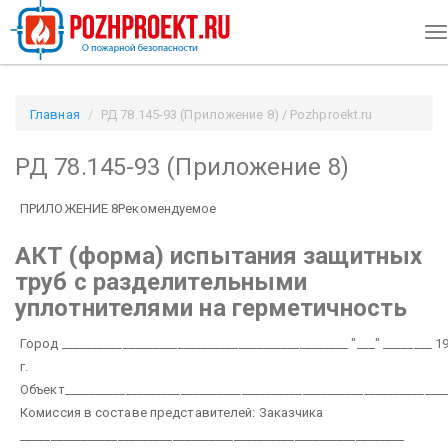
T
na
Главная
РД 78.145-93 (Приложение 8) / Pozhproekt.ru
РД 78.145-93 (Приложение 8)
ПРИЛОЖЕНИЕ 8
Рекомендуемое
АКТ (форма)
испытания защитных
труб с разделительными
уплотнителями на герметичность
Город _______________________________________________ "___" ________ 1
г.
Объект______________________________________________________________
Комиссия в составе представителей:
Заказчика
_______________________________________________________________