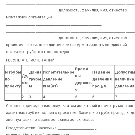
______________________________________________________________________
должность, фамилия, имя, отчество
монтажной организации
____________________________________________________
______________________________________________________________________
должность, фамилия, имя, отчество
произвела испытание давлением на герметичность соединений
стальных труб электропроводок
РЕЗУЛЬТАТЫ ИСПЫТАНИЙ
Время
N трубы
Длина
Испытательное
Падение
Допустим
Ду,
вы
по
трубы,
давление
давления
величина
мм
держки,
проекту
м
кПа(ат)
проц/ч
давления
ч
1
2
3
4
5
6
7
Согласно приведенным результатам испытаний и осмотру монтаж
защитных труб выполнен с проектом.
Защитные трубы пригодны д
эксплуатации по взрывоопасных зонах класса
Представители:
Заказчика _____________________
подпись
Монтажной организации ___________________