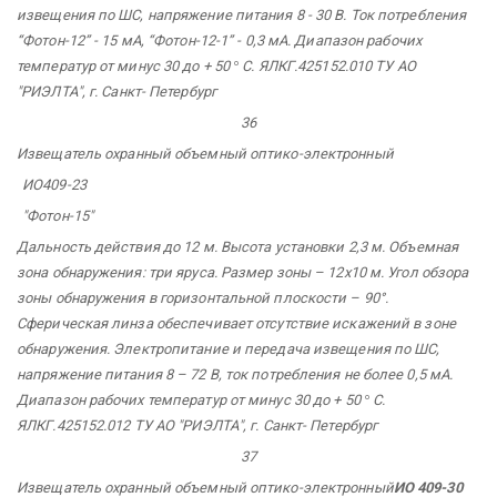
извещения по ШС, напряжение питания 8 - 30 В. Ток потребления
“Фотон-12” - 15 мА, “Фотон-12-1” - 0,3 мА. Диапазон рабочих
температур от минус 30 до + 50
°
С. ЯЛКГ.425152.010 ТУ АО
"РИЭЛТА",
г. Санкт-
Петербург
36
Извещатель
охранный
объемный
оптико-электронный
ИО409-23
"Фотон-15"
Дальность действия до 12 м. Высота установки 2,3 м. Объемная
зона обнаружения: три яруса. Размер зоны – 12х10 м. Угол обзора
зоны обнаружения в горизонтальной плоскости – 90°.
Сферическая линза обеспечивает отсутствие искажений в зоне
обнаружения. Электропитание и передача извещения по ШС,
напряжение питания 8 – 72 В, ток потребления не более 0,5 мА.
Диапазон рабочих температур от минус 30 до + 50
°
С.
ЯЛКГ.425152.012 ТУ АО
"РИЭЛТА",
г. Санкт-
Петербург
37
Извещатель охранный объемный оптико-электронный
ИО 409-30