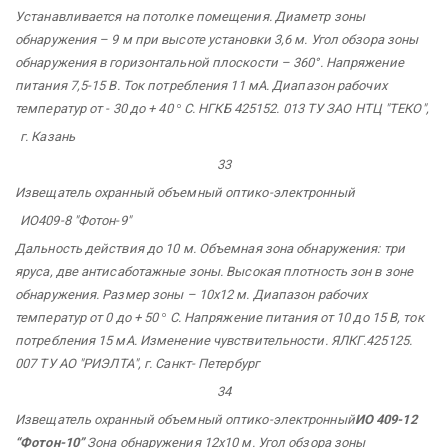
Устанавливается на потолке помещения. Диаметр зоны
обнаружения – 9 м при высоте установки 3,6 м. Угол обзора зоны
обнаружения в горизонтальной плоскости – 360°. Напряжение
питания 7,5-15 В. Ток потребления 11 мА. Диапазон рабочих
температур от - 30 до + 40
°
С. НГКБ 425152.
013 ТУ ЗАО НТЦ "ТЕКО",
г. Казань
33
Извещатель охранный объемный оптико-электронный
ИО409-8
"Фотон-9"
Дальность действия до 10 м. Объемная зона обнаружения: три
яруса, две антисаботажные зоны. Высокая плотность зон в зоне
обнаружения. Размер зоны – 10х12 м. Диапазон рабочих
температур от 0 до + 50
°
С. Напряжение питания от 10 до 15 В, ток
потребления 15 мА. Изменение чувствительности. ЯЛКГ.425125.
007 ТУ АО
"РИЭЛТА",
г. Санкт-
Петербург
34
Извещатель охранный объемный оптико-электронный
ИО 409-12
“Фотон-10”
Зона обнаружения 12х10 м. Угол обзора зоны