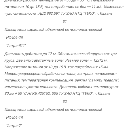
Диапазон рабочих температур от - 30 до + 50
°
С. Напряжение
питания от 10 до 15 В, ток потребления не более 11 мА. Изменение
чувствительности. АД2.992.091 ТУ ЗАО НТЦ "ТЕКО",
г. Казань
31
Извещатель охранный объемный оптико-электронный
ИО409-25
"Астра-511"
Дальность действия до 12 м. Объемная зона обнаружения: три
яруса, две антисаботажные зоны. Размер зоны – 12х12 м.
Напряжение питания от 10 до 15 В, ток потребления 15 мА.
Микропроцессорная обработка сигнала, контроль напряжения
питания, температурная компенсация, режим
“память тревоги”,
изменение чувствительности. Диапазон рабочих температур от -
30 до + 50
°
С НГКБ.425152.
005 ТУ ЗАО НТЦ "ТЕКО",
г. Казань
32
Извещатель
охранный
объемный
оптико-электронный
ИО409-15
"Астра-7"