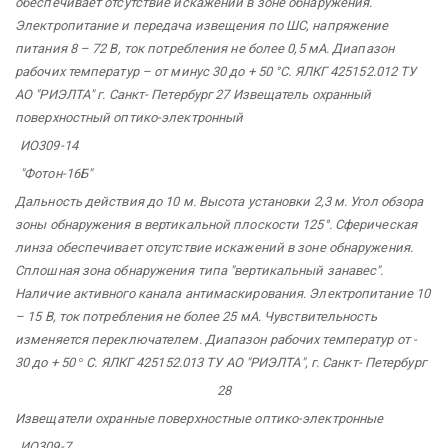
обеспечивает отсутствие искажений в зоне обнаружения.
Электропитание и передача извещения по ШС, напряжение
питания 8 – 72 В, ток потребления не более 0,5 мА. Диапазон
рабочих температур – от минус 30 до + 50 °С. ЯЛКГ 425152.012 ТУ
АО
"РИЭЛТА"
г. Санкт-
Петербург 27 Извещатель
охранный
поверхностный оптико-электронный
ИО309-14
"Фотон-16Б"
Дальность действия до 10 м. Высота установки 2,3 м. Угол обзора
зоны обнаружения в вертикальной плоскости 125°. Сферическая
линза обеспечивает отсутствие искажений в зоне обнаружения.
Сплошная зона обнаружения типа "вертикальный занавес".
Наличие активного канала антимаскирования. Электропитание 10
– 15 В, ток потребления не более 25 мА. Чувствительность
изменяется переключателем. Диапазон рабочих температур от -
30 до + 50
°
С. ЯЛКГ 425152.013 ТУ АО
"РИЭЛТА",
г. Санкт-
Петербург
28
Извещатели
охранные
поверхностные оптико-электронные
ИО309-7