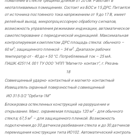
появление в стекле трещины длиной от 20 см. Работает в
неотапливаемых помещениях. Состоит из БОС и 15 ДРС. Питается
от источника постоянного тока напряжением от 9 до 17 В, имеет
релейный выход, микропроцессорную обработку сигналов,
возможность управления режимами индикации, автоматическое
самотестирование с периодической индикацией. Максимальная
контролируемая комплектом ДРС площадь стекла: обычного –
2
2
60 м
; защищенного пленкой – 34 м
. Диапазон рабочих
температур от - 40 до + 50 °С. Потребляемый ток – 25 мА.
ПАШК.425114.
001 ТУ ООО "НПП
"Магнито-
контакт",
г. Рязань
18
Совмещенный
ударно-
контактный
и магнито-
контактный
Извещатель охранный поверхностный совмещенный
ИО 315-3/2
“Орбита-1М”
Блокировка остекленных конструкций на разрушение и
2
открывание. Макс. охраняемая площадь 120 м
- для обычного
2
стекла; 67,5 м
– для защищенного пленкой. Возможность
подключения до 30 датчиков разбивания стекла и до 30 датчиков
перемещения конструкции типа ИО102. Автоматический контроль