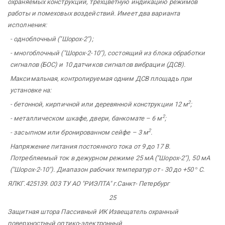
охраняемых конструкций, трехцветную индикацию режимов
работы и помеховых воздействий. Имеет два варианта
исполнения:
- одноблочный ("Шорох-2");
- многоблочный ("Шорох-2-10"), состоящий из блока обработки
сигналов (БОС) и 10 датчиков сигналов вибрации (ДСВ).
Максимальная, контролируемая одним ДСВ площадь при
установке на:
2
- бетонной, кирпичной или деревянной конструкции 12 м
;
2
- металлическом шкафе, двери, банкомате – 6 м
;
2
- засыпном или бронированном сейфе – 3 м
.
Напряжение питания постоянного тока от 9 до 17 В.
Потребляемый ток в дежурном режиме 25 мА ("Шорох-2"), 50 мА
("Шорох-2-10"). Диапазон рабочих температур от
-
30 до +50
°
С.
ЯЛКГ.425139.
003 ТУ АО
"РИЭЛТА" г.Санкт-
Петербург
25
Защитная штора Пассивный ИК Извещатель
охранный
поверхностный оптико-электронный