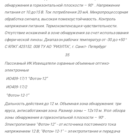
обнаружения в горизонтальной плоскости – 90
°
. Напряжение
питания от 10 до15 В. Ток потребления 20 мА. Микропроцессорная
обработка сигнала, высокая помехоустойчивость. Контроль
напряжения питания. Термокомпенсация чувствительности.
Отсутствие искажений в зоне обнаружения за счет использования
сферической линзы. Диапазон рабочих температур
от -30 до +50
°
С ЯЛКГ.425152.
008 ТУ АО
"РИЭЛТА",
г. Санкт-
Петербург
35
Пассивный ИК Извещатели
охранные объемные оптико-
электронные
ИО409-17/1
“Фотон-12”
ИО409-17/2
“Фотон-12-1”
Дальность действия до 12 м. Объемная зона обнаружения: три
яруса, антисаботажная зона. Размер зоны – 12х10 м. Угол обзора
зоны обнаружения в горизонтальной плоскости – 90
°
.
Электропитание "Фотон-12" - от источника постоянного тока
напряжением 12 В; "Фотон-12-1" – электропитание и передача