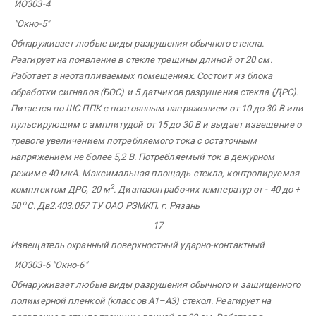
ИО303-4
"Окно-5"
Обнаруживает любые виды разрушения обычного стекла.
Реагирует на появление в стекле трещины длиной от 20 см.
Работает в неотапливаемых помещениях. Состоит из блока
обработки сигналов (БОС) и 5 датчиков разрушения стекла (ДРС).
Питается по ШС ППК с постоянным напряжением от 10 до 30 В или
пульсирующим с амплитудой от 15 до 30 В и выдает извещение о
тревоге увеличением потребляемого тока с остаточным
напряжением не более 5,2 В. Потребляемый ток в дежурном
режиме 40 мкА. Максимальная площадь стекла, контролируемая
2
комплектом ДРС, 20 м
. Диапазон рабочих температур от
- 40 до +
о
50
С. Дв2.403.057 ТУ ОАО РЗМКП,
г. Рязань
17
Извещатель
охранный поверхностный ударно-контактный
ИО303-6
"Окно-6"
Обнаруживает любые виды разрушения обычного и защищенного
полимерной пленкой (классов А1–А3) стекол. Реагирует на