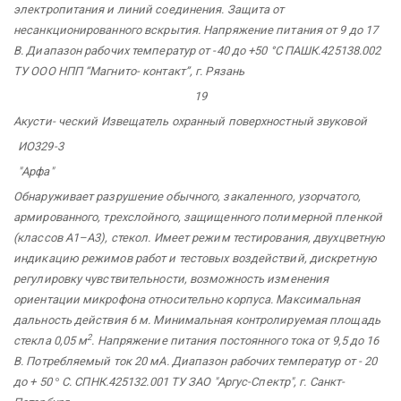
электропитания и линий соединения. Защита от
несанкционированного вскрытия. Напряжение питания от 9 до 17
В. Диапазон рабочих температур от -40 до +50 °С ПАШК.425138.002
ТУ ООО НПП “Магнито-
контакт”,
г. Рязань
19
Акусти-
ческий Извещатель
охранный
поверхностный
звуковой
ИО329-3
"Арфа"
Обнаруживает разрушение обычного, закаленного, узорчатого,
армированного, трехслойного, защищенного полимерной пленкой
(классов А1–А3), стекол. Имеет режим тестирования, двухцветную
индикацию режимов работ и тестовых воздействий, дискретную
регулировку чувствительности, возможность изменения
ориентации микрофона относительно корпуса. Максимальная
дальность действия 6 м. Минимальная контролируемая площадь
2
стекла 0,05 м
. Напряжение питания постоянного тока от 9,5 до 16
В. Потребляемый ток 20 мА. Диапазон рабочих температур от - 20
до + 50
°
С. СПНК.425132.001 ТУ ЗАО "Аргус-Спектр",
г. Санкт-