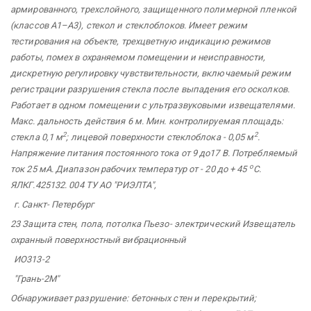
армированного, трехслойного, защищенного полимерной пленкой
(классов А1–А3), стекол и стеклоблоков. Имеет режим
тестирования на объекте, трехцветную индикацию режимов
работы, помех в охраняемом помещении и неисправности,
дискретную регулировку чувствительности, включаемый режим
регистрации разрушения стекла после выпадения его осколков.
Работает в одном помещении с ультразвуковыми извещателями.
Макс. дальность действия 6 м. Мин. контролируемая площадь:
2
2
стекла 0,1 м
; лицевой поверхности стеклоблока - 0,05 м
.
Напряжение питания постоянного тока от 9 до17 В. Потребляемый
о
ток 25 мА. Диапазон рабочих температур от - 20 до + 45
С.
ЯЛКГ.425132.
004 ТУ АО
"РИЭЛТА",
г. Санкт-
Петербург
23 Защита стен, пола, потолка Пьезо-
электрический Извещатель
охранный
поверхностный вибрационный
ИО313-2
"Грань-2М"
Обнаруживает разрушение: бетонных стен и перекрытий;