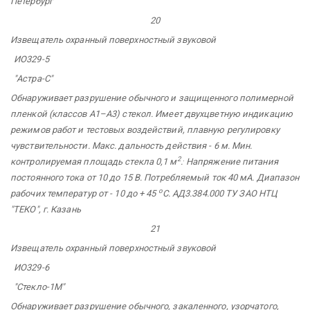
Петербург
20
Извещатель
охранный поверхностный
звуковой
ИО329-5
"Астра-С"
Обнаруживает разрушение обычного и защищенного полимерной
пленкой (классов А1–А3) стекол. Имеет двухцветную индикацию
режимов работ и тестовых воздействий, плавную регулировку
чувствительности. Макс. дальность действия - 6 м. Мин.
2
.
контролируемая площадь стекла 0,1 м
.
Напряжение питания
постоянного тока от 10 до 15 В. Потребляемый ток 40 мА. Диапазон
о
рабочих температур от - 10 до + 45
С. АД3.384.000 ТУ ЗАО НТЦ
"ТЕКО",
г. Казань
21
Извещатель охранный
поверхностный
звуковой
ИО329-6
"Стекло-1М"
Обнаруживает разрушение обычного, закаленного, узорчатого,