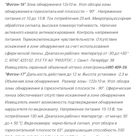
“Фотон-16”
Зона обнаружения 12х10 м. Угол обзора зоны
обнаружения в горизонтальной плоскости – 90
°
. Напряжение
питания от 10 до 15 В. Ток потребления 25 мА. Микропроцессорная
обработка сигнала, высокая помехоустойчивость. Наличие
активного канала антимаскирования. Контроль напряжения
питания. Термокомпенсация чувствительности. Отсутствие
искажений в зоне обнаружения за счет использования
сферической линзы. Диапазон рабочих температур от -30 до +50
°
С. ЯЛКГ.425152.
013 ТУ АО
"РИЭЛТА",
г. Санкт-
Петербург 38
Извещатель охранный объемный оптико-электронный
ИО 409-36
“Фотон-17”
Дальность действия до 12 м. Высота установки -2,3 м.
Объемная зона обнаружения. Размер зоны -122х10 м. Угол обзора
зоны обнаружения в горизонтальной плоскости - 90°. Сферическая
линза обеспечивает отсутствие искажений в зоне обнаружения.
Извещатель имеет возможность подтверждения обнаружения
нарушителя по видеоканалу. Напряжение питания 10-15 В, ток
потребления 150 мА. Диапазон рабочих температур - от минус 30
до + 50 "С. Видеокамера: черно-белый сигнал, угол обзора в
горизонтальной плоскости 63°, разрешающая способность 350