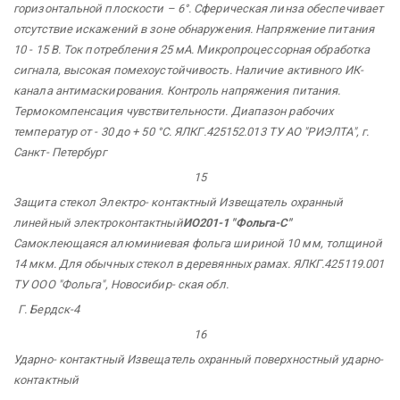
горизонтальной плоскости – 6°. Сферическая линза обеспечивает
отсутствие искажений в зоне обнаружения. Напряжение питания
10 - 15 В. Ток потребления 25 мА. Микропроцессорная обработка
сигнала, высокая помехоустойчивость. Наличие активного ИК-
канала антимаскирования. Контроль напряжения питания.
Термокомпенсация чувствительности. Диапазон рабочих
температур от - 30 до + 50 °С. ЯЛКГ.425152.013 ТУ АО "РИЭЛТА",
г.
Санкт-
Петербург
15
Защита стекол Электро-
контактный Извещатель охранный
линейный электроконтактный
ИО201-1
"Фольга-С"
Самоклеющаяся алюминиевая фольга шириной 10 мм,
толщиной
14 мкм. Для обычных стекол в деревянных рамах. ЯЛКГ.425119.001
ТУ ООО
"Фольга",
Новосибир-
ская обл.
Г. Бердск-4
16
Ударно-
контактный Извещатель охранный поверхностный ударно-
контактный