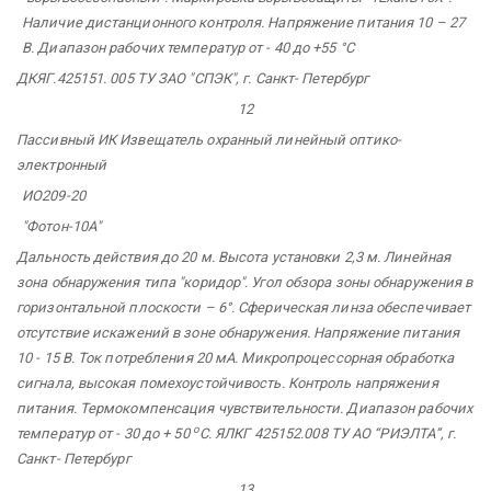
Наличие дистанционного контроля. Напряжение питания 10 – 27
В. Диапазон рабочих температур от - 40 до +55 °С
ДКЯГ.425151.
005 ТУ ЗАО "СПЭК",
г. Санкт-
Петербург
12
Пассивный ИК Извещатель
охранный
линейный
оптико-
электронный
ИО209-20
"Фотон-10А"
Дальность действия до 20 м. Высота установки 2,3 м.
Линейная
зона обнаружения типа "коридор". Угол обзора зоны обнаружения в
горизонтальной плоскости – 6°. Сферическая линза обеспечивает
отсутствие искажений в зоне обнаружения. Напряжение питания
10 - 15 В. Ток потребления 20 мА. Микропроцессорная обработка
сигнала, высокая помехоустойчивость. Контроль напряжения
питания. Термокомпенсация чувствительности. Диапазон рабочих
o
температур от - 30 до + 50
С. ЯЛКГ 425152.008 ТУ АО
“РИЭЛТА”,
г.
Санкт-
Петербург
13