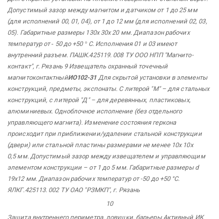
Допустимый зазор между магнитом и датчиком
от 1 до 25 мм
(для исполнений 00, 01, 04), от 1 до 12 мм (для исполнений 02, 03,
05). Габаритные размеры 130х 30х 20 мм. Диапазон рабочих
температур от
-
50 до +50
°
С. Исполнения 01 и 03 имеют
внутренний разъем. ПАШК.425119.
008 ТУ ООО НПП
"Магнито-
контакт", г. Рязань 9 Извещатель
охранный
точечный
магнитоконтактный
ИО102-31
Для скрытой установки в элементы
конструкций, предметы, экспонаты. С литерой "М" – для стальных
конструкций, с литерой "Д" – для деревянных, пластиковых,
алюминиевых. Одноблочное исполнение (без отдельного
управляющего магнита). Изменение состояния геркона
происходит при приближении/удалении стальной конструкции
(двери) или стальной пластины размерами не менее 10х 10х
0,5 мм. Допустимый зазор между извещателем и управляющим
элементом конструкции – от 1 до 5 мм. Габаритные размеры d
19х12 мм. Диапазон рабочих температур от -50 до +50 °С.
ЯЛКГ.425113. 002 ТУ ОАО "РЗМКП",
г. Рязань
10
Защита
внутреннего периметра, ловушки, барьеры Активный ИК