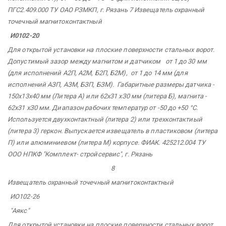
ПГС2.409.000 ТУ ОАО РЗМКП,
г. Рязань 7 Извещатель охранный
точечный магнитоконтактный
И0102-20
Для открытой установки на плоские поверхности стальных ворот.
Допустимый зазор между магнитом и датчиком от 1 до 30 мм
(для исполнений А2П, А2М, Б2П, Б2М), от 1 до 14 мм (для
исполнений АЗП, АЗМ, БЗП, БЗМ). Габаритные размеры датчика -
150х13х40 мм (Литера А) или 62х31 хЗ0 мм (литера Б), магнита -
62х31 хЗ0 мм. Диапазон рабочих температур от -50 до +50 °С.
Используется двухконтактный (литера 2) или трехконтактиый
(литера 3) геркон. Выпускается извещатель в пластиковом (литера
П) или алюминиевом (литера М) корпусе. ФИАК. 425212.004 ТУ
ООО НПКФ "Комплект-
стройсервис",
г. Рязань
8
Извещатель охранный точечный магнитоконтактный
ИО102-26
"Аякс"
Для открытой установки на плоские поверхности стальных ворот.