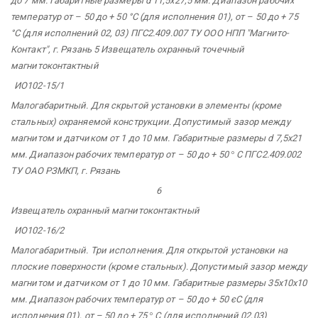
до 7 мм. Габаритные размеры d 11,5х27,5 мм. Диапазон рабочих
температур от – 50 до + 50 °С (для исполнения 01), от – 50 до + 75
°С (для исполнений 02, 03) ПГС2.409.007 ТУ ООО НПП
"Магнито-
Контакт",
г. Рязань 5 Извещатель охранный точечный
магнитоконтактный
ИО102-15/1
Малогабаритный. Для скрытой установки в элементы (кроме
стальных) охраняемой конструкции. Допустимый зазор между
магнитом и датчиком от 1 до 10 мм. Габаритные размеры d 7,5х21
мм. Диапазон рабочих температур от – 50 до + 50
°
С ПГС2.409.002
ТУ ОАО РЗМКП,
г. Рязань
6
Извещатель охранный магнитоконтактный
ИО102-16/2
Малогабаритный. Три исполнения. Для открытой установки на
плоские поверхности (кроме стальных). Допустимый зазор между
магнитом и датчиком от 1 до 10 мм. Габаритные размеры 35х10х10
мм. Диапазон рабочих температур от – 50 до + 50 єС (для
исполнения 01), от – 50 до + 75
°
С (для исполнений 02,03)