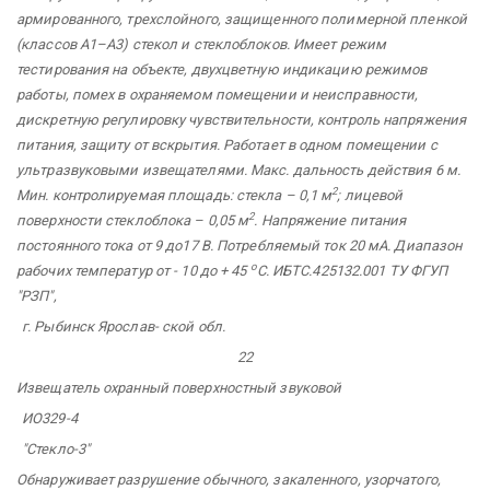
армированного, трехслойного, защищенного полимерной пленкой
(классов А1–А3) стекол и стеклоблоков. Имеет режим
тестирования на объекте, двухцветную индикацию режимов
работы, помех в охраняемом помещении и неисправности,
дискретную регулировку чувствительности, контроль напряжения
питания, защиту от вскрытия. Работает в одном помещении с
ультразвуковыми извещателями. Макс. дальность действия 6 м.
2
Мин. контролируемая площадь: стекла – 0,1 м
; лицевой
2
поверхности стеклоблока – 0,05 м
. Напряжение питания
постоянного тока от 9 до17 В. Потребляемый ток 20 мА. Диапазон
о
рабочих температур от - 10 до + 45
С. ИБТС.425132.001 ТУ ФГУП
"РЗП",
г. Рыбинск Ярослав-
ской обл.
22
Извещатель охранный
поверхностный
звуковой
ИО329-4
"Стекло-3"
Обнаруживает разрушение обычного, закаленного, узорчатого,