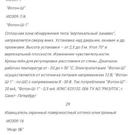
"Фотон-Ш"
ИО309-7/А
"Фотон-Ш-1"
Сплошная зона обнаружения типа "вертикальный занавес",
направляется сверху вниз. Установка над дверьми, окнами и др.
проемами. Высота установки – от 2,3 до 5 м. Угол 70° в
вертикальной плоскости. Изменение чувствительности.
Кронштейн для регулировки расстояния от стены. Диапазон
рабочих температур от - 30 до + 50 °С. Электропитание "Фотон-Ш"
осуществляется от источника питания напряжением 12 В; "Фотон-
Ш-1" - по ШС с напряжением 8 - 30 В. Ток потребления “Фотон-Ш” -
20 мА, “Фотон-Ш-1” - 0,3 мА. ЯЛКГ.425152.
006 ТУ АО
"РИЭЛТА",
г.
Санкт-
Петербург
29
Извещатель
охранный
поверхностный оптико-электронный
ИО309-16
"Икар 5Б"