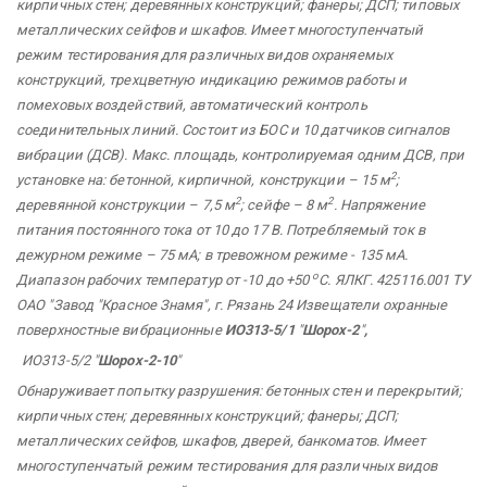
кирпичных стен; деревянных конструкций; фанеры; ДСП; типовых
металлических сейфов и шкафов. Имеет многоступенчатый
режим тестирования для различных видов охраняемых
конструкций, трехцветную индикацию режимов работы и
помеховых воздействий, автоматический контроль
соединительных линий. Состоит из БОС и 10 датчиков сигналов
вибрации (ДСВ). Макс. площадь, контролируемая одним ДСВ, при
2
установке на: бетонной, кирпичной, конструкции – 15 м
;
2
2
деревянной конструкции – 7,5 м
; сейфе – 8 м
. Напряжение
питания постоянного тока от 10 до 17 В. Потребляемый ток в
дежурном режиме – 75 мА; в тревожном режиме - 135 мА.
о
Диапазон рабочих температур от -10 до +50
С. ЯЛКГ. 425116.001 ТУ
ОАО "Завод
"Красное Знамя",
г. Рязань 24 Извещатели охранные
поверхностные вибрационные
ИО313-5/1
"
Шорох-2
"
,
ИО313-5/2 "
Шорох-2-10
"
Обнаруживает попытку разрушения: бетонных стен и перекрытий;
кирпичных стен; деревянных конструкций; фанеры; ДСП;
металлических сейфов, шкафов, дверей, банкоматов. Имеет
многоступенчатый режим тестирования для различных видов