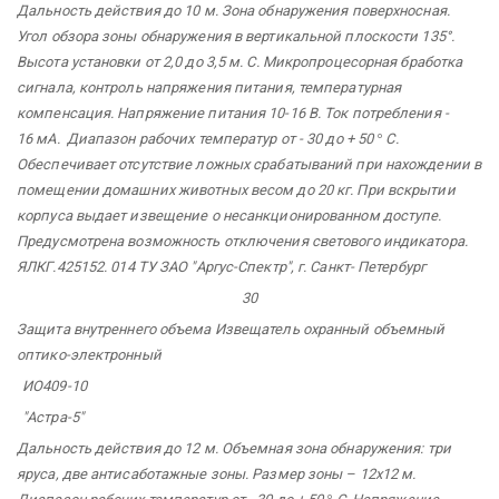
Дальность действия до 10 м. Зона обнаружения поверхносная.
Угол обзора зоны обнаружения в вертикальной плоскости 135°.
Высота установки от 2,0 до 3,5 м. С. Микропроцесорная бработка
сигнала, контроль напряжения питания, температурная
компенсация. Напряжение питания 10-16 В. Ток потребления -
16 мА. Диапазон рабочих температур от - 30 до + 50
°
С.
Обеспечивает отсутствие ложных срабатываний при нахождении в
помещении домашних животных весом до 20 кг. При вскрытии
корпуса выдает извещение о несанкционированном доступе.
Предусмотрена возможность отключения светового индикатора.
ЯЛКГ.425152.
014 ТУ ЗАО "Аргус-Спектр",
г. Санкт-
Петербург
30
Защита
внутреннего объема Извещатель охранный объемный
оптико-электронный
ИО409-10
"Астра-5"
Дальность действия до 12 м. Объемная зона обнаружения: три
яруса, две антисаботажные зоны. Размер зоны – 12х12 м.