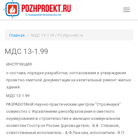
Toggl
naviga
Главная
МДС 13-1.99 / Pozhproekt.ru
МДС 13-1.99
ИНСТРУКЦИЯ
о составе, порядке разработки, согласования и утверждения
проектно-сметной документации на капитальный ремонт жилых
зданий
МДС 13-1.99
РАЗРАБОТАНА Научно-практическим центром "Стройнаука"
совместно с Управлением ценообразования и сметного
нормирования в строительстве и жилищно-коммунальном
хозяйстве Госстроя России (руководитель - В.А. Степанов,
ответственный исполнитель - А.Ф.Лыкова, исполнители - В.П.