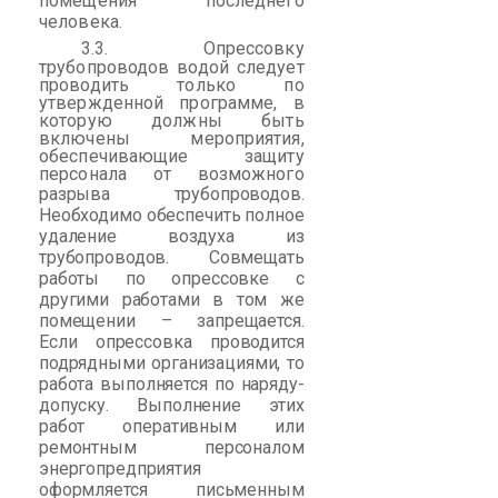
помещения последнего
человека.
3.3.
Опрессовку
трубопроводов водой следует
проводить только по
утвержденной программе,
в
которую должны быть
включены мероприятия,
обеспечивающие защиту
персонала от возможного
разрыва трубопроводов.
Необходимо обеспечить полное
удаление воздуха из
трубопроводов. Совмещать
работы по
опрессовке
с
другими работами в том же
помещении – запрещается.
Если
опрессовка
проводится
подрядными организациями, то
работа выполняется по наряду-
допуску. Выполнение этих
работ оперативным или
ремонтным персоналом
энергопредприятия
оформляется письменным