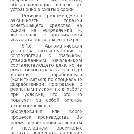
обеспечивающие полное
их
устранение в сжатые сроки.
Ревизию рекомендуется
заканчивать подачей
огнетушащего средства на
одном из направлений
и,
желательно, с организацией
искусственного очага пожара.
5.1.6. Автоматическая
установка пожаротушения в
соответствии с графиком,
утвержденным
начальником
соответствующего цеха, но не
реже одного раза в три года
должны опробоваться
(испытываться) по специально
разработанной программе с
реальным пуском их в работу
при условии, что это
не
повлечет за собой останов
технологического
оборудования или всего
процесса производства. Во
время
опробования на первом
и последнем оросителях
следует проверять давление