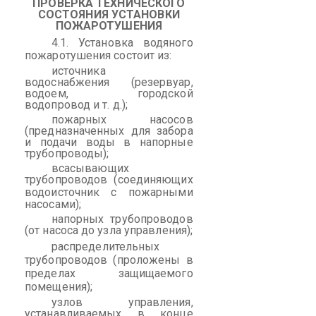
ПРОВЕРКА
ТЕХНИЧЕСКОГО
СОСТОЯНИЯ УСТАНОВКИ
ПОЖАРОТУШЕНИЯ
4.1. Установка водяного
пожаротушения состоит
из
:
источника
водоснабжения (резервуар,
водоем, городской
водопровод и т. д.);
пожарных насосов
(предназначенных для забора
и подачи воды в напорные
трубопроводы);
всасывающих
трубопроводов (соединяющих
водоисточник
с пожарными
насосами);
напорных трубопроводов
(от насоса до узла управления);
распределительных
трубопроводов (проложены в
пределах защищаемого
помещения);
узлов управления,
устанавливаемых в конце