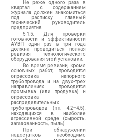
Не реже одного раза в
квартал с содержанием
журнала должен знакомиться
под расписку главный
технический руководитель
предприятия.
5.1.5. Для проверки
готовности и эффективности
АУВП один раз в три года
должна проводиться полная
ревизия технологического
оборудования этой установки.
Во время ревизии, кроме
основных работ, проводится
опрессовка
напорного
трубопровода и на двух-трех
направлениях проводится
промывка (или продувка) и
опрессовка
распределительных
трубопроводов (
пп
. 4.2–4.5),
находящихся в наиболее
агрессивной среде (сырость,
загазованность, пыль).
При обнаружении
недостатков необходимо
разработать мероприятия,