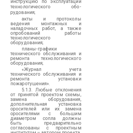
инструкцию по эксплуатации
технологического
обо-
рудования
;
акты и протоколы
ведения монтажных и
наладочных работ, а также
опробований работы
технологического
оборудования;
планы-графики
технического обслуживания и
ремонта технологического
оборудования;
«Журнал учета
технического обслуживания и
ремонта установки
пожаротушения».
5.1.3. Любые отклонения
от принятой проектом схемы,
замена оборудования,
дополнительная
установка
оросителей или их замена
оросителями с большим
диаметром сопла должны
быть предварительно
согласованы с проектным
институтом – автором проекта.