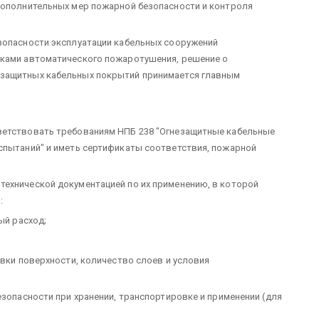
 дополнительных мер пожарной безопасности и контроля
езопасности эксплуатации кабельных сооружений
вками автоматического пожаротушения, решение о
езащитных кабельных покрытий принимается главным
ветствовать требованиям НПБ 238 "Огнезащитные кабельные
спытаний" и иметь сертификаты соответствия, пожарной
технической документацией по их применению, в которой
:
ый расход;
овки поверхности, количество слоев и условия
езопасности при хранении, транспортировке и применении (для