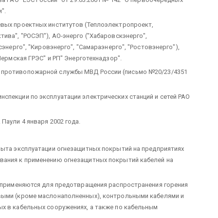
".
евых проектных институтов (Теплоэлектропроект,
ива", "РОСЭП"), АО-энерго ("Хабаровскэнерго",
сэнерго", "Кировэнерго", "Самараэнерго", "Ростовэнерго"),
Пермская ГРЭС" и РП" Энерготехнадзор".
 противопожарной службы МВД России (письмо №20/23/4351
спекции по эксплуатации электрических станций и сетей РАО
Паули 4 января 2002 года.
пыта эксплуатации огнезащитных покрытий на предприятиях
вания к применению огнезащитных покрытий кабелей на
) применяются для предотвращения распространения горения
выми (кроме маслонаполненных), контрольными кабелями и
х в кабельных сооружениях, а также по кабельным