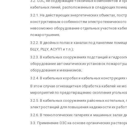
3.2. ОЗС, не содержащие токсичных компонентов и о
кабельных линий, расположенных в следующих помещ
3.2.1. На действующих энергетических объектах, пост
конструктивным особенностям электротехнического
невозможно оборудование отдельных участков кабе
пожаротушения;
3.2.2. В двойных полах и каналах под панелями поме
БЩУ, РЩУ, АСУТП и т.п.);
3.2.3. В кабельных сооружениях подстанций и гидроэ
оборудование автоматических установок пожаротуше
оборудования и механизмов;
3.2.4. В кабельных коробах и кабельных конструкци
В этом случае огнезащитная обработка кабелей не м
мероприятий по предотвращению скопления угольной 
3.2.5. В кабельных сооружениях районных котельных
электростанций для повышения надежности их рабо
3.2.6. В технологических галереях и машинных залах 
3.3. Применение ОЗС на основе органических раствор