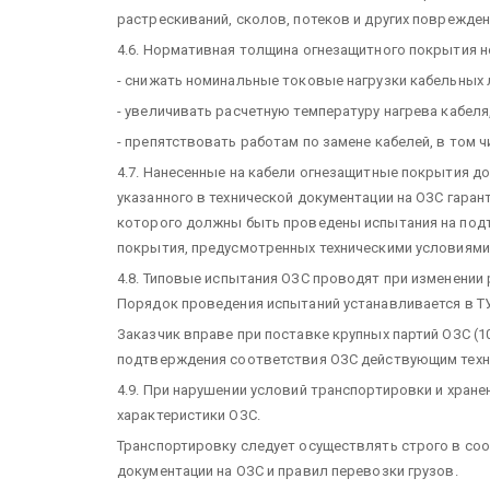
растрескиваний, сколов, потеков и других поврежден
4.6. Нормативная толщина огнезащитного покрытия н
- снижать номинальные токовые нагрузки кабельных л
- увеличивать расчетную температуру нагрева кабеля
- препятствовать работам по замене кабелей, в том ч
4.7. Нанесенные на кабели огнезащитные покрытия д
указанного в технической документации на ОЗС гаран
которого должны быть проведены испытания на подт
покрытия, предусмотренных техническими условиями
4.8. Типовые испытания ОЗС проводят при изменении
Порядок проведения испытаний устанавливается в ТУ
Заказчик вправе при поставке крупных партий ОЗС (1
подтверждения соответствия ОЗС действующим техн
4.9. При нарушении условий транспортировки и хра
характеристики ОЗС.
Транспортировку следует осуществлять строго в со
документации на ОЗС и правил перевозки грузов.