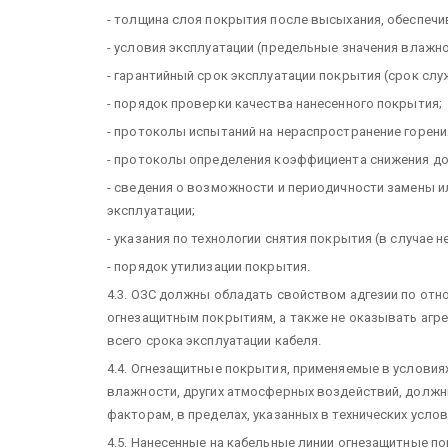
- толщина слоя покрытия после высыхания, обеспеч
- условия эксплуатации (предельные значения влажно
- гарантийный срок эксплуатации покрытия (срок слу
- порядок проверки качества нанесенного покрытия;
- протоколы испытаний на нераспространение горени
- протоколы определения коэффициента снижения до
- сведения о возможности и периодичности замены и
эксплуатации;
- указания по технологии снятия покрытия (в случае 
- порядок утилизации покрытия.
4.3. ОЗС должны обладать свойством адгезии по отн
огнезащитным покрытиям, а также не оказывать агр
всего срока эксплуатации кабеля.
4.4. Огнезащитные покрытия, применяемые в условия
влажности, других атмосферных воздействий, долж
факторам, в пределах, указанных в технических услов
4.5. Нанесенные на кабельные линии огнезащитные по