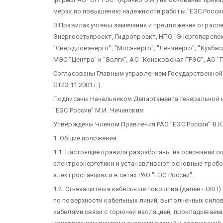
мерах по повышению надежности работы "ЕЭС России
В Правилах учтены замечания и предложения отрасл
Энергосетьпроект, Гидропроект, НПО "Энергоперспект
"Свердловэнерго", "Мосэнерго", "Ленэнерго", "Кузбас
МЭС "Центра" и "Волги", АО "Конаковская ГРЭС", АО "
Согласованы Главным управлением Государственной
OT23.11.2001 г.)
Подписаны Начальником Департамента генеральной ин
"ЕЭС России" М.И. Чичинским
Утверждены Членом Правления РАО "ЕЭС России" В.К. 
1. Общие положения
1.1. Настоящие правила разработаны на основании о
электроэнергетики и устанавливают основные требо
электростанциях и в сетях РАО "ЕЭС России".
1.2. Огнезащитные кабельные покрытия (далее - ОКП
по поверхности кабельных линий, выполненных сило
кабелями связи с горючей изоляцией, прокладываемы