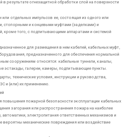
й в результате огнезащитной обработки слой на поверхности
и или отдельных импульсов ее, состоящая из одного или
и, стопорными и концевыми муфтами (заделками) и
й, кроме того, с подпитывающими аппаратами и системой
дназначенное для размещения в нем кабелей, кабельных муфт,
борудования, предназначенного для обеспечения нормальной
ным сооружениям относятся: кабельные туннели, каналы,
ные эстакады, галереи, камеры, подпитывающие пункты.
арты, технические условия, инструкции и руководства,
С и (или) их применению.
ей
ля повышения пожарной безопасности эксплуатации кабельных
щения загорания или распространения пожара на наиболее
, автоматики, электропитания ответственных механизмов и
лее вероятны механические повреждения или воздействие