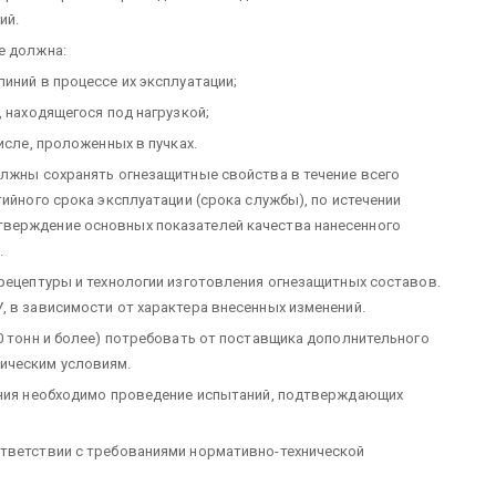
ий.
е должна:
иний в процессе их эксплуатации;
, находящегося под нагрузкой;
исле, проложенных в пучках.
олжны сохранять огнезащитные свойства в течение всего
тийного срока эксплуатации (срока службы), по истечении
верждение основных показателей качества нанесенного
.
 рецептуры и технологии изготовления огнезащитных составов.
, в зависимости от характера внесенных изменений.
0 тонн и более) потребовать от поставщика дополнительного
ическим условиям.
нения необходимо проведение испытаний, подтверждающих
ответствии с требованиями нормативно-технической