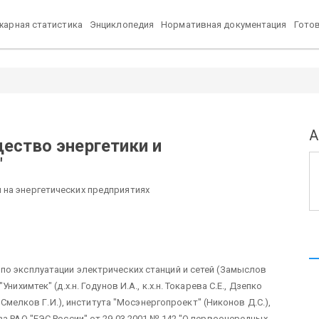
арная статистика
Энциклопедия
Нормативная документация
Гото
А
ество энергетики и
"
 на энергетических предприятиях
по эксплуатации электрических станций и сетей (Замыслов
ихимтек" (д.х.н. Годунов И.А., к.х.н. Токарева С.Е., Дзепко
. Смелков Г.И.), института "Мосэнергопроект" (Никонов Д.С.),
за РАО "ЕЭС России" от 29.03.2001 № 142 "О первоочередных