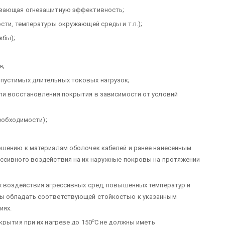
ивающая огнезащитную эффективность;
сти, температуры окружающей среды и т.п.);
жбы);
я;
пустимых длительных токовых нагрузок;
ли восстановления покрытия в зависимости от условий
необходимости);
ошению к материалам оболочек кабелей и ранее нанесенным
ессивного воздействия на их наружные покровы на протяжении
х воздействия агрессивных сред, повышенных температур и
ны обладать соответствующей стойкостью к указанным
иях.
о
крытия при их нагреве до 150
С не должны иметь