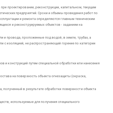
 при проектировании, реконструкции, капитальном, текущем
етических предприятий. Сроки и объемы проведения работ по
эксплуатации и ремонта определяются главным техническим
ящихся и реконструируемых объектов - заданием на
ли и провода, проложенные под водой, в земле, трубах, а
ли с изоляцией, не распространяющей горение по категории
ов и конструкций путем специальной обработки или нанесения
состава на поверхность объекта огнезащиты (окраска,
а, полученный в результате обработки поверхности объекта
ществ, используемые для получения специального