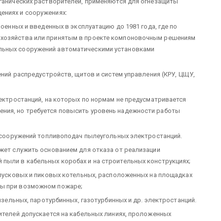
рганических растворителей, применяются для огнезащиты
ениях и сооружениях:
роенных и введенных в эксплуатацию до 1981 года, где по
 хозяйства или принятым в проекте компоновочным решениям
льных сооружений автоматическими установками
щений распредустройств, щитов и систем управления (КРУ, ЦЩУ,
лектростанций, на которых по нормам не предусматривается
ния, но требуется повысить уровень надежности работы
ях сооружений топливоподач пылеугольных электростанций.
ожет служить основанием для отказа от реализации
пыли в кабельных коробах и на строительных конструкциях;
, пусковых и пиковых котельных, расположенных на площадках
ты при возможном пожаре;
дизельных, паротурбинных, газотурбинных и др. электростанций.
ителей допускается на кабельных линиях, проложенных