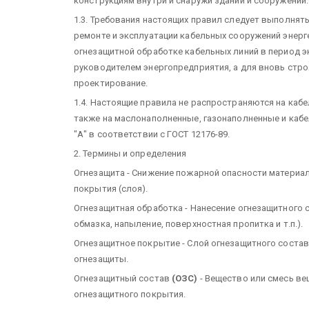
конструкциям внутри и снаружи зданий и сооружений.
1.3. Требования настоящих правил следует выполнять
ремонте и эксплуатации кабельных сооружений энерг
огнезащитной обработке кабельных линий в период 
руководителем энергопредприятия, а для вновь стро
проектирование.
1.4. Настоящие правила не распространяются на кабе
также на маслонаполненные, газонаполненные и кабе
"А" в соответствии с ГОСТ 12176-89.
2. Термины и определения
Огнезащита - Снижение пожарной опасности материал
покрытия (слоя).
Огнезащитная обработка - Нанесение огнезащитного 
обмазка, напыление, поверхностная пропитка и т.п.).
Огнезащитное покрытие - Слой огнезащитного состав
огнезащиты.
Огнезащитный состав
(ОЗС)
- Вещество или смесь ве
огнезащитного покрытия.