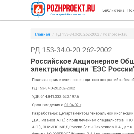
Библиотека
Пож
Главная
РД 153-34.0-20.262-2002 / Pozhproekt.ru
РД 153-34.0-20.262-2002
Российское Акционерное Общ
электрификации "ЕЭС России
Правила применения огнезащитных покрытий кабелей
РД 153-34.0-20.262-2002
УДК 614.841.332:620.197.6
Срок введения с
01.04.02 г
.
Разработаны: Департаментом генеральной инспекции 
Д.А., Иванов А.Н.) с привлечением специалистов НПО "Ун
А.П.), ВНИИПО МВД России (к.т.н Пехотиков В.А., д.т.н
фирмы АО "ОРГРЭС" (Крячко В.А.) на основании прика