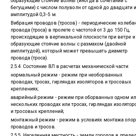
образующие стоячие волны (иногда в сочетании с
бегущими) с числом полуволн от одной до двадцати 
амплитудой 0,3-5 м.
Вибрация проводов (тросов) - периодические колеба
провода (троса) в пролете с частотой от 3 до 150 Гц,
происходящие в вертикальной плоскости при ветре и
образующие стоячие волны с размахом (двойной
амплитудой), который может превышать диаметр
провода (троса).
2.5.4. Состояние ВЛ в расчетах механической части:
нормальный режим - режим при необорванных
проводах, тросах, гирляндах изоляторов и тросовых
креплениях;
аварийный режим - режим при оборванных одном и
нескольких проводах или тросах, гирляндах изолятор
и тросовых креплений;
монтажный режим - режим в условиях монтажа опор
проводов и тросов.
2.5.5. Населенная местность - земли городов в преде