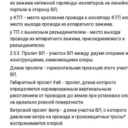
из зажима натяжной гирлянды изоляторов на линейн
портале в сторону ВЛ;
у КТП - место крепления провода к изолятору КТП ил
место выхода провода из аппаратного зажима;
у ТП с выносным разъединителем - место выхода
провода из аппаратного зажима, присоединяемого к
разъединителю.
2.5.3. Пролет ВЛ - участок ВЛ между двумя опорами 
конструкциями, заменяющими опоры.
Длина пролета - горизонтальная проекция этого учас
ВЛ.
Габаритный пролет
l
габ
- пролет, длина которого
определяется нормированным вертикальным
расстоянием от проводов до земли при установке оп
на идеально ровной поверхности.
Ветровой пролет
l
ветр
- длина участка ВЛ, с которого
давление ветра на провода и грозозащитные тросы*
воспринимается опорой.