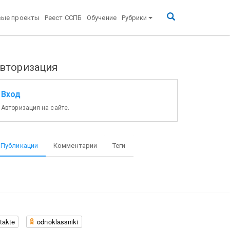
вые проекты
Реест ССПБ
Обучение
Рубрики
вторизация
Вход
Авторизация на сайте.
Публикации
Комментарии
Теги
takte
odnoklassniki