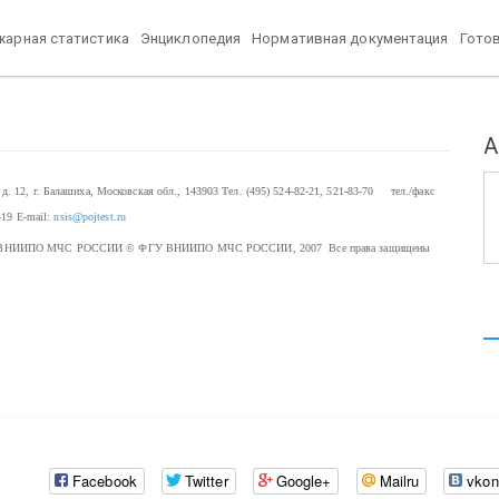
арная статистика
Энциклопедия
Нормативная документация
Гото
А
. 12, г. Балашиха, Московская обл., 143903
Тел. (495) 524-82-21, 521-83-70 тел./факс
-19
E-mail:
nsis@pojtest.ru
 ФГУ ВНИИПО МЧС РОССИИ
© ФГУ ВНИИПО МЧС РОССИИ, 2007 Все права защищены
Facebook
Twitter
Google+
Mailru
vkon