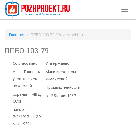
Toggl
naviga
Главная
ППБО 103-79 / Pozhproekt.ru
ППБО 103-79
Согласовано
Утверждено
с Главным
Министерством
управлением
химической
пожарной
Промышленности
охраны МВД
от 25 июня 1967 г.
СССР
письмо
7/2/1937 от 29
мая 1979 г.