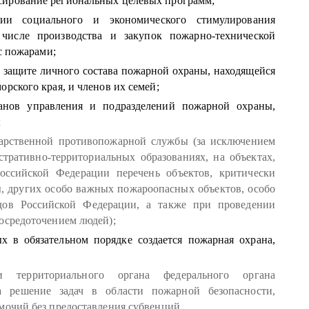
нсирование региональных целевых программ;
ии социального и экономического стимулирования
числе производства и закупок пожарно-технической
с пожарами;
 защите личного состава пожарной охраны, находящейся
рского края, и членов их семей;
ганов управления и подразделений пожарной охраны,
;
арственной противопожарной службы (за исключением
тративно-территориальных образованиях, на объектах,
ссийской Федерации перечень объектов, критически
, других особо важных пожароопасных объектов, особо
дов Российской Федерации, а также при проведении
осредоточением людей);
х в обязательном порядке создается пожарная охрана,
ми территориального органа федерального органа
а решение задач в области пожарной безопасности,
мочий без предоставления субвенций.