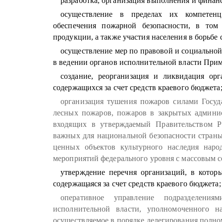
разработка, организация выполнения и фина
осуществление в пределах их компетенц
обеспечения пожарной безопасности, в том 
продукции, а также участия населения в борьбе 
осуществление мер по правовой и социальной
в ведении органов исполнительной власти Примо
создание, реорганизация и ликвидация ор
содержащихся за счет средств краевого бюджета
организация тушения пожаров силами Госуд
лесных пожаров, пожаров в закрытых админис
входящих в утверждаемый Правительством Ро
важных для национальной безопасности страны
ценных объектов культурного наследия наро
мероприятий федерального уровня с массовым с
утверждение перечня организаций, в которы
содержащаяся за счет средств краевого бюджета;
оперативное управление подразделения
исполнительной власти, уполномоченного н
осуществляемое в порядке делегирования полно