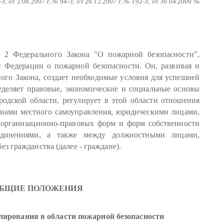
-З; от 2.08.2007 г. № 94-З; от 26.12.2007 г. № 192-З; от 30.04.2009 №
и 2 Федерального Закона "О пожарной безопасности",
й Федерации о пожарной безопасности. Он, развивая и
ого Закона, создает необходимые условия для успешней
еделяет правовые, экономические и социальные основы
одской области, регулирует в этой области отношения
анами местного самоуправления, юридическими лицами,
 организационно-правовых форм и форм собственности
ъединениями, а также между должностными лицами,
з гражданства (далее - граждане).
 ОБЩИЕ ПОЛОЖЕНИЯ
лирования в области пожарной безопасности