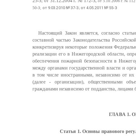
25-З; от 31.12.2004 г. № 172-З,
от 5.10.2006 г. № 112
50-З;
от 9.03.2010 № 37-З; от 4.05.2011 № 55-З
Настоящий Закон является, согласно стать
составной частью Законодательства Российско
конкретизируя некоторые положения Федеральн
реализации его в Нижегородской области, опр
обеспечения пожарной безопасности в Нижегор
между органами государственной власти и орг
в том числе иностранными, независимо от их
(далее - организации), общественными об
гражданами независимо от подданства, лицами бе
ГЛАВА 1.
Статья 1. Основы правового регу