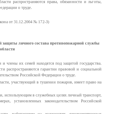
асти распространяются права, обязанности и льготы,
едерации о труде.
акона от 31.12.2004 № 172-З)
ой защиты личного состава противопожарной службы
области
и члены их семей находятся под защитой государства.
ти распространяются гарантии правовой и социальной
ательством Российской Федерации о труде.
асти, участвующий в тушении пожаров, имеет право на
и, использующим в служебных целях личный транспорт,
ерах, установленных законодательством Российской
асти, работающим на должностях, предусмотренных