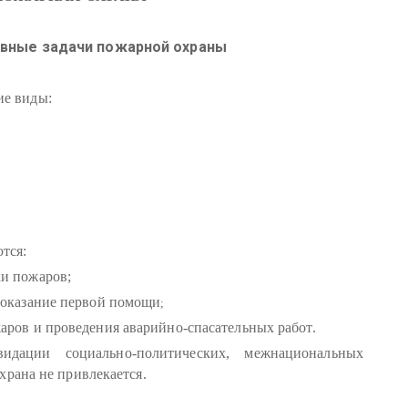
овные задачи пожарной охраны
ие виды:
тся:
ки пожаров;
 оказание первой помощи
;
аров и проведения аварийно-спасательных работ.
дации социально-политических, межнациональных
храна не привлекается.