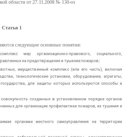
й области от 27.11.2008 № 130-оз
Статья 1
еняются следующие основные понятия:
омплекс мер организационно-правового, социального,
аправленных на предотвращение и тушение пожаров;
вотных, имущественный комплекс (или его часть), включая
дства, технологические установки, оборудование, агрегаты,
 государства, для защиты которых используются способы и
 совокупность созданных в установленном порядке органов
аченных для организации профилактики пожаров, их тушения и
ваемая органами местного самоуправления на территории