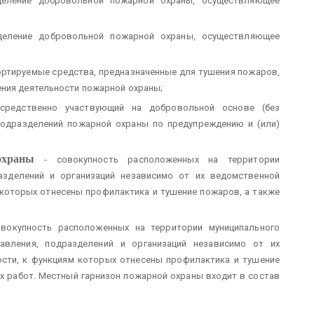
деление добровольной пожарной охраны, осуществляющее
деление добровольной пожарной охраны, осуществляющее
ортируемые средства, предназначенные для тушения пожаров,
ения деятельности пожарной охраны;
осредственно участвующий на добровольной основе (без
подразделений пожарной охраны по предупреждению и (или)
охраны
- совокупность расположенных на территории
азделений и организаций независимо от их ведомственной
 которых отнесены профилактика и тушение пожаров, а также
вокупность расположенных на территории муниципального
авления, подразделений и организаций независимо от их
сти, к функциям которых отнесены профилактика и тушение
х работ. Местный гарнизон пожарной охраны входит в состав