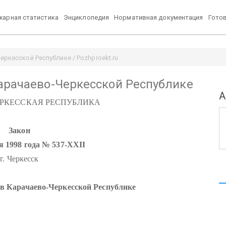
арная статистика
Энциклопедия
Нормативная документация
Гото
ркесской Республике / Pozhproekt.ru
арачаево-Черкесской Республике
А
ЕРКЕССКАЯ РЕСПУБЛИКА
Закон
я 1998 года № 537-ХХII
г. Черкесск
 в Карачаево-Черкесской Республике