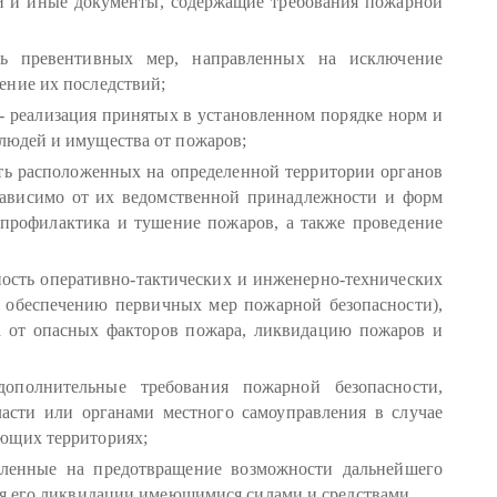
ии и иные документы, содержащие требования пожарной
ть превентивных мер, направленных на исключение
ение их последствий;
- реализация принятых в установленном порядке норм и
людей и имущества от пожаров;
ть расположенных на определенной территории органов
езависимо от их ведомственной принадлежности и форм
 профилактика и тушение пожаров, а также проведение
ность оперативно-тактических и инженерно-технических
 обеспечению первичных мер пожарной безопасности),
а от опасных факторов пожара, ликвидацию пожаров и
полнительные требования пожарной безопасности,
ласти или органами местного самоуправления в случае
ющих территориях;
авленные на предотвращение возможности дальнейшего
ля его ликвидации имеющимися силами и средствами.