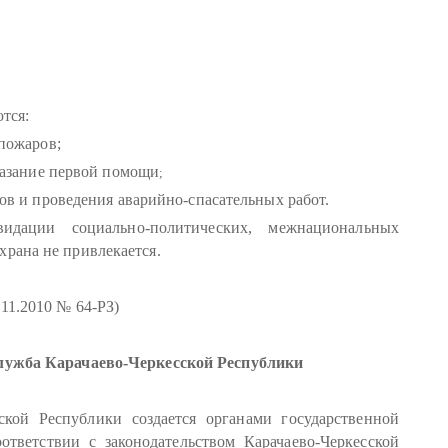
тся:
пожаров;
казание первой помощи
;
в и проведения аварийно-спасательных работ.
дации социально-политических, межнациональных
храна не привлекается.
5.11.2010 № 64-РЗ)
лужба Карачаево-Черкесской Республики
ской Республики создается органами государственной
ответствии с законодательством Карачаево-Черкесской