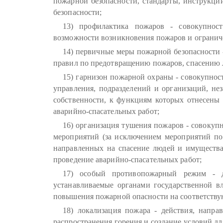
пожарной безопасности, стандарты, инструкц
безопасности;
13) профилактика пожаров - совокупнос
возможности возникновения пожаров и огранич
14) первичные меры пожарной безопасности 
правил по предотвращению пожаров, спасению 
15) гарнизон пожарной охраны - совокупнос
управления, подразделений и организаций, н
собственности, к функциям которых отнесены
аварийно-спасательных работ;
16) организация тушения пожаров - совокуп
мероприятий (за исключением мероприятий по
направленных на спасение людей и имуществ
проведение аварийно-спасательных работ;
17) особый противопожарный режим - до
устанавливаемые органами государственной в
повышения пожарной опасности на соответству
18) локализация пожара - действия, напр
распространения горения и создание условий д