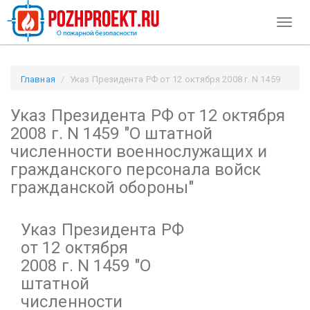
Toggl
naviga
Главная
Указ Президента РФ от 12 октября 2008 г. N 1459
"О штатной численности военнослужащих и гражданского
Указ Президента РФ от 12 октября
персонала войск гражданской обороны" / Pozhproekt.ru
2008 г. N 1459
"О штатной
численности военнослужащих и
гражданского персонала войск
гражданской обороны"
Указ Президента РФ
от 12 октября
2008 г. N 1459
"О
штатной
численности