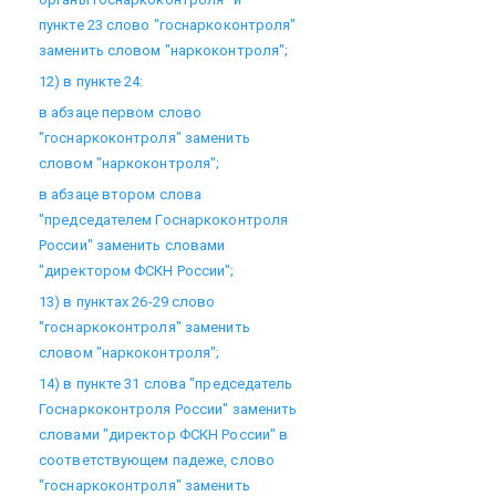
пункте 23 слово "госнаркоконтроля"
заменить словом "наркоконтроля";
12) в пункте 24:
в абзаце первом слово
"госнаркоконтроля" заменить
словом "наркоконтроля";
в абзаце втором слова
"председателем Госнаркоконтроля
России" заменить словами
"директором ФСКН России";
13) в пунктах 26-29 слово
"госнаркоконтроля" заменить
словом "наркоконтроля";
14) в пункте 31 слова "председатель
Госнаркоконтроля России" заменить
словами "директор ФСКН России" в
соответствующем падеже, слово
"госнаркоконтроля" заменить