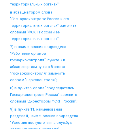
территориальных органах";
в абзаце втором слова
"Госнаркоконтроле России и его
территориальных органах" заменить
словами "ФСКН России и ее
территориальных органах";
7) в наименовании подраздела
"Работники органов
госнаркоконтроля", пункте 7 и
абзаце первом пункта 8 слово
"госнаркоконтроля" заменить
словом "наркоконтроля";
8) в пункте 9 слова "председателем
Госнаркоконтроля России" заменить
словами "директором ФСКН России";
9) в пункте 11, наименовании
раздела II, наименовании подраздела
"Условия поступления на службу в