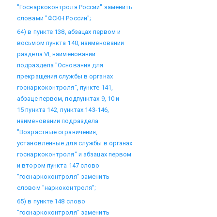
"Госнаркоконтроля России" заменить
словами "ФСКН России";
64) в пункте 138, абзацах первом и
восьмом пункта 140, наименовании
раздела VI, наименовании
подраздела "Основания для
прекращения службы в органах
госнаркоконтроля", пункте 141,
абзаце первом, подпунктах 9, 10 и
15 пункта 142, пунктах 143-146,
наименовании подраздела
"Возрастные ограничения,
установленные для службы в органах
госнаркоконтроля" и абзацах первом
и втором пункта 147 слово
"госнаркоконтроля" заменить
словом "наркоконтроля";
65) в пункте 148 слово
"госнаркоконтроля" заменить