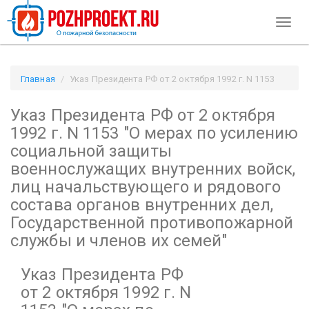
Toggl
naviga
Главная
Указ Президента РФ от 2 октября 1992 г. N 1153
"О мерах по усилению социальной защиты военнослужащих
Указ Президента РФ от 2 октября
внутренних войск, лиц начальствующего и рядового состава
органов внутренних дел, Государственной противопожарной
1992 г. N 1153
"О мерах по усилению
службы и членов их семей"
социальной защиты
военнослужащих внутренних войск,
лиц начальствующего и рядового
состава органов внутренних дел,
Государственной противопожарной
службы и членов их семей"
Указ Президента РФ
от 2 октября 1992 г. N