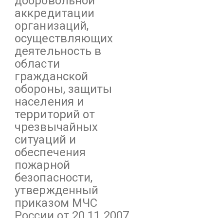
добровольной
аккредитации
организаций,
осуществляющих
деятельность в
области
гражданской
обороны, защиты
населения и
территорий от
чрезвычайных
ситуаций и
обеспечения
пожарной
безопасности,
утвержденный
приказом МЧС
России от 20.11.2007