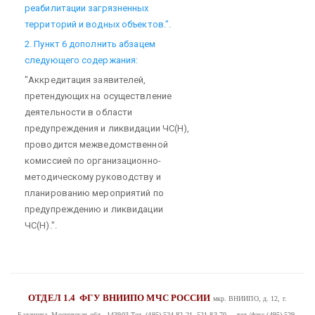
реабилитации загрязненных
территорий и водных объектов.".
2. Пункт 6 дополнить абзацем
следующего содержания:
"Аккредитация заявителей,
претендующих на осуществление
деятельности в области
предупреждения и ликвидации ЧС(Н),
проводится межведомственной
комиссией по организационно-
методическому руководству и
планированию мероприятий по
предупреждению и ликвидации
ЧС(Н).".
ОТДЕЛ 1.4
ФГУ ВНИИПО МЧС РОССИИ
мкр. ВНИИПО, д. 12, г.
Балашиха, Московская обл., 143903
Тел. (495) 524-82-21, 521-83-70 тел./факс (495) 529-