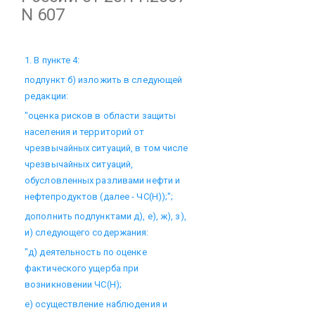
N 607
1. В пункте 4:
подпункт б) изложить в следующей
редакции:
"оценка рисков в области защиты
населения и территорий от
чрезвычайных ситуаций, в том числе
чрезвычайных ситуаций,
обусловленных разливами нефти и
нефтепродуктов (далее - ЧС(Н));";
дополнить подпунктами д), е), ж), з),
и) следующего содержания:
"д) деятельность по оценке
фактического ущерба при
возникновении ЧС(Н);
е) осуществление наблюдения и