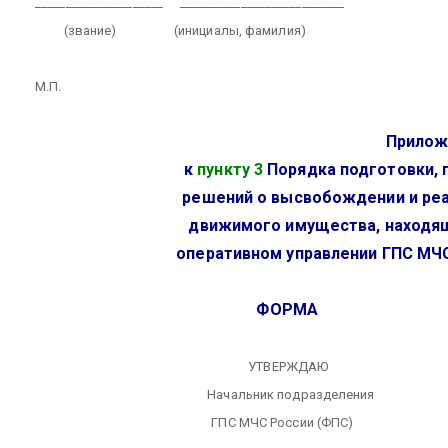
_____________________
___________________________
(звание)
(инициалы, фамилия)
М.П.
Прилож
к
пункту 3
Порядка подготовки, 
решений о высвобождении и ре
движимого имущества, находя
оперативном управлении ГПС МЧ
ФОРМА
УТВЕРЖДАЮ
Начальник подразделения
ГПС МЧС России (ФПС)