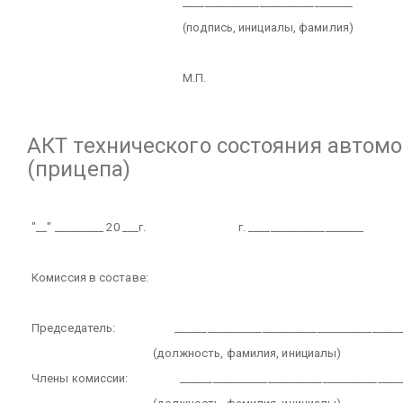
_______________________________
(подпись, инициалы, фамилия)
М.П.
АКТ
технического состояния автом
(прицепа)
"__" _________ 20 ___г.
г. _____________________
Комиссия в составе:
Председатель:
_________________________________________
(должность, фамилия, инициалы)
Члены комиссии:
________________________________________