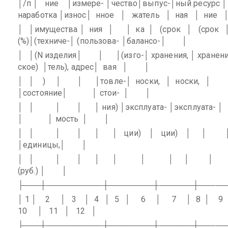
│/п │
ние
│измере- │чество│выпус-│ный ресурс │
наработка │износ│
нное
│
жатель
│
ная
│
ние
│
│имущества │
ния
│
│
ка
│
(срок
│
(срок
(%)│(техниче-│ (пользова- │балансо-│
│
│
│(N изделия│
│
│(изго-│ хранения, │ хранени
ское)
│тель), адрес│
вая
│
│
│
│
)
│
│
│товле-│
носки,
│
носки,
│
│состояние│
│ стои-
│
│
│
│
│
│
│ ния) │эксплуата- │эксплуата- │
│
│ мость
│
│
│
│
│
│
│
│
ции)
│
ции)
│
│
│единицы,│
│
│
│
│
│
│
│
│
│
│
│
(руб.) │
│
├───┼──────────┼────────┼──────┼─────
│ 1 │
2
│
3
│
4
│
5
│
6
│
7
│
8
│
9
10
│
11
│
12
│
├───┼──────────┼────────┼──────┼─────