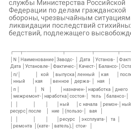
службы Министерства Российской
Федерации по делам гражданской
обороны, чрезвычайным ситуациям
ликвидации последствий стихийны
бедствий, подлежащего высвобож
┌──┬────────────┬────────┬───────┬───
│N │Наименование│Заводс- │ Дата
│Установ- │Факт
Дата │Установле-│Фактичес-│Качест-│Балансо-│Оста
│п/│
│
кой
│выпуска│ленный
│кая
│посл
│нный
│кая
│венное │ держа- │
ная
│
│п │
│
N
│
│назначен-│наработка │днего
│межремонт-│наработка│состоя-│
тель
│балансо-│
│
│
│
│
│ный
│с начала
│ремон-│ный
ресурс│после
│
ние
│(пользо-│
вая
│
│
│
│
│
│ресурс
│эксплуата-│
та
│
│ремонта
│(кате- │ватель),│ стои-
│