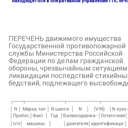
находящегося в оперативном управлении ГПС МЧ
ПЕРЕЧЕНЬ
движимого имущества
Государственной противопожарной
службы Министерства Российской
Федерации по делам гражданской
обороны, чрезвычайным ситуациям
ликвидации последствий стихийны
бедствий, подлежащего высвобож
┌───┬────────────┬──────────┬────────
│ N │ Марка, тип │ N шасси
│
N
│
(VIN)
│N кузо
│Пробег,│Факт. │
Год
│Балансодержа- │Остаточная│
│п/п│
машины
│
│двигателя│идентификаци-│