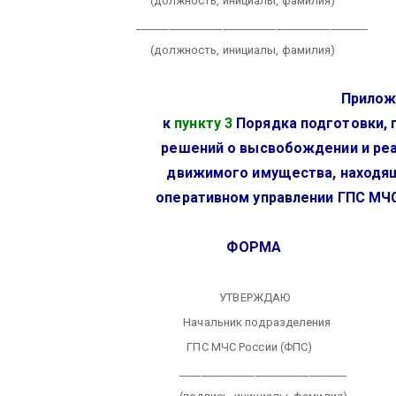
(должность, инициалы, фамилия)
___________________________________________
(должность, инициалы, фамилия)
Прилож
к
пункту 3
Порядка подготовки, 
решений о высвобождении и ре
движимого имущества, находя
оперативном управлении ГПС МЧ
ФОРМА
УТВЕРЖДАЮ
Начальник подразделения
ГПС МЧС России (ФПС)
_______________________________