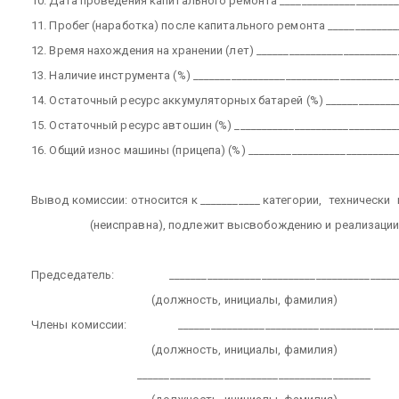
10. Дата проведения капитального ремонта ______________________
11. Пробег (наработка) после капитального ремонта _____________
12. Время нахождения на хранении (лет) __________________________
13. Наличие инструмента (%) ______________________________________
14. Остаточный ресурс аккумуляторных батарей (%) ______________
15. Остаточный ресурс автошин (%) ______________________________
16. Общий износ машины (прицепа) (%) ____________________________
Вывод комиссии: относится к ___________ категории,
технически
(неисправна), подлежит высвобождению и реализации
Председатель:
__________________________________________
(должность, инициалы, фамилия)
Члены комиссии:
________________________________________
(должность, инициалы, фамилия)
___________________________________________