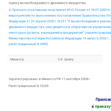
оценку высвобождаемого движимого имущества.
4. Признать утратившим силу приказ МЧС России от 18.07.2003 N 
мероприятиях по выполнению постановления Правительства Ро
Федерации от 23 апреля 2003 г. N 231 "О высвобождении и реали
движимого имущества, находящегося в оперативном управлении
некоторых органов, учреждений и предприятий" (зарегистрирова
Министерстве юстиции Российской Федерации 19 августа 2003 г.,
регистрационный N 4990).
Министр
С.К. Шойгу
Зарегистрировано в Минюсте РФ 11 сентября 2008 г.
Регистрационный N 12269
Прилож
к
приказу