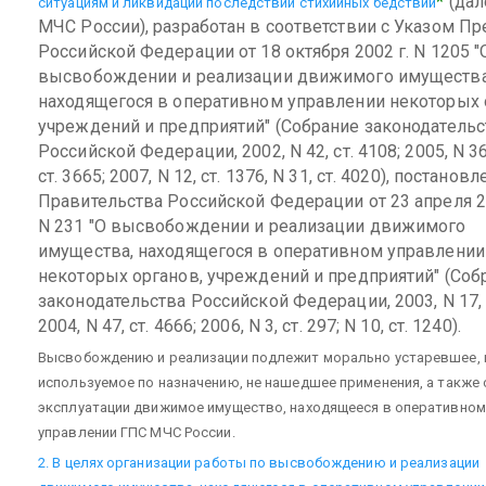
*
(дал
ситуациям и ликвидации последствий стихийных бедствий
МЧС России), разработан в соответствии с Указом Пр
Российской Федерации от 18 октября 2002 г. N 1205 "
высвобождении и реализации движимого имущества
находящегося в оперативном управлении некоторых 
учреждений и предприятий" (Собрание законодательс
Российской Федерации, 2002, N 42, ст. 4108; 2005, N 36
ст. 3665; 2007, N 12, ст. 1376, N 31, ст. 4020), постанов
Правительства Российской Федерации от 23 апреля 2
N 231 "О высвобождении и реализации движимого
имущества, находящегося в оперативном управлении
некоторых органов, учреждений и предприятий" (Соб
законодательства Российской Федерации, 2003, N 17, с
2004, N 47, ст. 4666; 2006, N 3, ст. 297; N 10, ст. 1240).
Высвобождению и реализации подлежит морально устаревшее, 
используемое по назначению, не нашедшее применения, а также 
эксплуатации движимое имущество, находящееся в оперативном
управлении ГПС МЧС России.
2. В целях организации работы по высвобождению и реализации