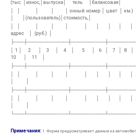
(тыс. │износ,│выпуска│
тель
│балансовая│
│
│
│
│
│ онный номер │ цвет
│ км.)
│
│(пользователь)│стоимость,│
│
│
│
│
│
│
│
│
│
│
адрес
│
(руб.)
│
├───┼────────────┼──────────┼────────
│ 1 │
2
│
3
│
4
│
5
│
6
│
7
│
8
│
10
│
11
│
├───┼────────────┼──────────┼────────
│
│
│
│
│
│
│
│
│
│
│
│
├───┼────────────┼──────────┼────────
│
│
│
│
│
│
│
│
│
│
│
│
└───┴────────────┴──────────┴────────
Примечания:
1. Форма предусматривает данные на автомоби