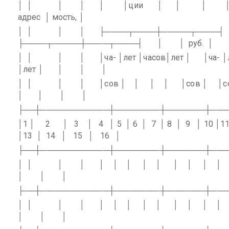
│
│
│
│
│
│ции
│
│
│
адрес
│ мость, │
│
│
│
│
├────┬────┼─────┬────┤
├────┬─────┼────┬────┤
│
│
руб.
│
│
│
│
│
│ча- │лет │часов│лет │
│ча- │
│лет │
│
│
│
│
│
│
│
│сов │
│
│
│
│сов │
│с
│
│
│
│
├──┼────────────┼────────┼───────┼───
│1 │
2
│
3
│
4
│ 5
│ 6
│
7
│ 8
│
9
│ 10 │1
│13
│
14
│
15
│
16
│
├──┼────────────┼────────┼───────┼───
│
│
│
│
│
│
│
│
│
│
│
│
│
│
│
│
├──┼────────────┼────────┼───────┼───
│
│
│
│
│
│
│
│
│
│
│
│
│
│
│
│