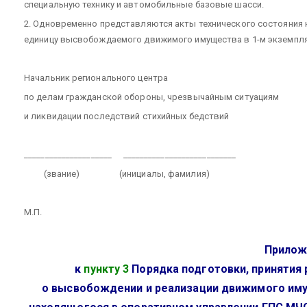
специальную технику и автомобильные базовые шасси.
2. Одновременно представляются акты технического состояния
единицу высвобождаемого движимого имущества в 1-м экземпля
Начальник регионального центра
по делам гражданской обороны, чрезвычайным ситуациям
и ликвидации последствий стихийных бедствий
_____________________
___________________________
(звание)
(инициалы, фамилия)
М.П.
Прилож
к
пункту 3
Порядка подготовки, принятия
о высвобождении и реализации движимого им