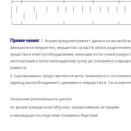
├──┼────────────┼────────┼───────┼───
│
│
│
│
│
│
│
│
│
│
│
│
│
│
│
│
└──┴────────────┴────────┴───────┴───
Примечания:
1. Форма предусматривает данные на высвобо
авиационное имущество, имущество средств связи, радиотехнич
средства и электрооборудование, имеющие остаточный ресурс 
эксплуатации и (или) календарному сроку до списания и очередн
ремонта.
2. Одновременно представляются акты технического состояния
единицу высвобождаемого движимого имущества в 1-м экземпля
Начальник регионального центра
по делам гражданской обороны, чрезвычайным ситуациям
и ликвидации последствий стихийных бедствий