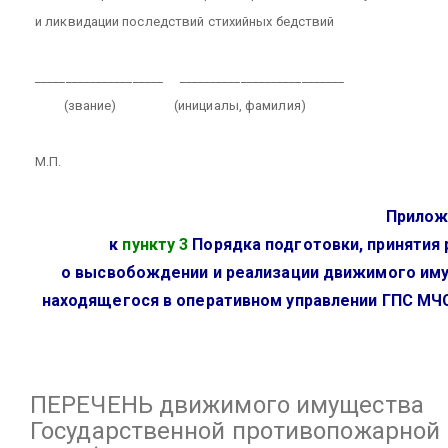
и ликвидации последствий стихийных бедствий
_____________________
___________________________
(звание)
(инициалы, фамилия)
М.П.
Прилож
к
пункту 3
Порядка подготовки, принятия
о высвобождении и реализации движимого им
находящегося в оперативном управлении ГПС МЧ
ПЕРЕЧЕНЬ
движимого имущества
Государственной противопожарной