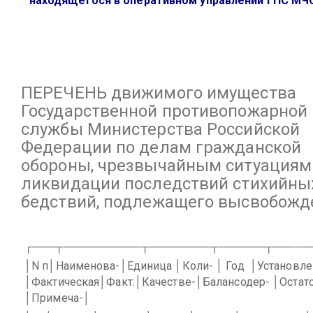
находящегося в оперативном управлении ГПС МЧ
ПЕРЕЧЕНЬ
движимого имущества
Государственной противопожарной
службы Министерства Российской
Федерации по делам гражданской
обороны, чрезвычайным ситуациям
ликвидации последствий стихийны
бедствий, подлежащего высвобож
┌───┬──────────┬────────┬──────┬─────
│N п│Наименова-│Единица │Коли- │ Год
│Установле
│Фактическая│Факт.│Качестве-│Балансодер- │Остато
│Примеча-│