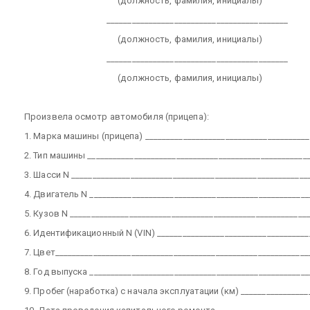
(должность, фамилия, инициалы)
___________________________________________
(должность, фамилия, инициалы)
___________________________________________
(должность, фамилия, инициалы)
Произвела осмотр автомобиля (прицепа):
1. Марка машины (прицепа) _______________________________________
2. Тип машины ____________________________________________________
3. Шасси N ________________________________________________________
4. Двигатель N ____________________________________________________
5. Кузов N ________________________________________________________
6. Идентификационный N (VIN) ____________________________________
7. Цвет____________________________________________________________
8. Год выпуска ____________________________________________________
9. Пробег (наработка) с начала эксплуатации (км) ________________