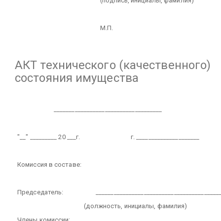
(подпись, инициалы, фамилия)
М.П.
АКТ
технического (качественного)
состояния имущества
____________________________________
"__" _________ 20 ___г.
г. _____________________
Комиссия в составе:
Председатель:
_________________________________________
(должность, инициалы, фамилия)
Члены комиссии:
________________________________________