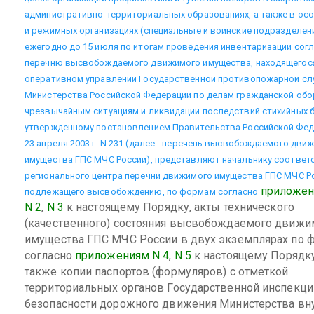
административно-территориальных образованиях, а также в ос
и режимных организациях (специальные и воинские подразделени
ежегодно до 15 июля по итогам проведения инвентаризации сог
перечню высвобождаемого движимого имущества, находящегос
оперативном управлении Государственной противопожарной с
Министерства Российской Федерации по делам гражданской обо
чрезвычайным ситуациям и ликвидации последствий стихийных б
утвержденному постановлением Правительства Российской Фед
23 апреля 2003 г. N 231 (далее - перечень высвобождаемого дви
имущества ГПС МЧС России), представляют начальнику соотве
регионального центра перечни движимого имущества ГПС МЧС Р
приложен
подлежащего высвобождению, по формам согласно
N 2
,
N 3
к настоящему Порядку, акты технического
(качественного) состояния высвобождаемого движи
имущества ГПС МЧС России в двух экземплярах по 
согласно
приложениям N 4
,
N 5
к настоящему Порядку
также копии паспортов (формуляров) с отметкой
территориальных органов Государственной инспекци
безопасности дорожного движения Министерства вн