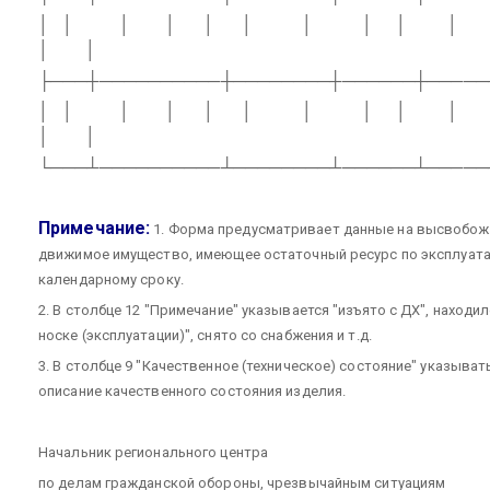
│
│
│
│
│
│
│
│
│
│
│
│
├───┼──────────┼────────┼──────┼─────
│
│
│
│
│
│
│
│
│
│
│
│
└───┴──────────┴────────┴──────┴─────
Примечание:
1. Форма предусматривает данные на высвобо
движимое имущество, имеющее остаточный ресурс по эксплуатац
календарному сроку.
2. В столбце 12 "Примечание" указывается "изъято с ДХ", находи
носке (эксплуатации)", снято со снабжения и т.д.
3. В столбце 9 "Качественное (техническое) состояние" указыват
описание качественного состояния изделия.
Начальник регионального центра
по делам гражданской обороны, чрезвычайным ситуациям