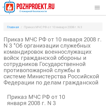
Toggl
naviga
Главная
Приказ МЧС РФ от 10 января 2008 г. N 3
"Об организации служебных командировок военнослужащих
Приказ МЧС РФ от 10 января 2008 г.
войск гражданской обороны и сотрудников
Государственной противопожарной службы в системе
N 3
"Об организации служебных
Министерства Российской Федерации по делам гражданской
командировок военнослужащих
/ Pozhproekt.ru
войск гражданской обороны и
сотрудников Государственной
противопожарной службы в
системе Министерства Российской
Федерации по делам гражданской
Приказ МЧС РФ от 10
января 2008 г. N 3