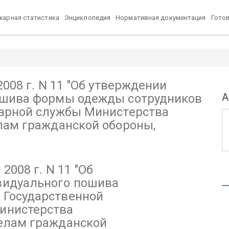
арная статистика
Энциклопедия
Нормативная документация
Гото
а формы одежды сотрудников Государственной противопожарной слу
008 г. N 11
hproekt.ru
"Об утверждении
А
ошива формы одежды сотрудников
арной службы Министерства
лам гражданской обороны,
2008 г. N 11
"Об
видуального пошива
 Государственной
инистерства
елам гражданской