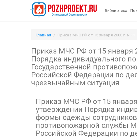
Библиотека
Пож
Главная
Приказ МЧС РФ от 15 января 2008 г. N 11
"Об утверждении Порядка индивидуального пошив
Приказ МЧС РФ от 15 января 2
гражданской обороны, чрезвычайным ситуация / Poz
Порядка индивидуального п
Государственной противопож
Российской Федерации по де
чрезвычайным ситуация
Приказ МЧС РФ от 15 января 
утверждении Порядка инди
формы одежды сотрудников
противопожарной службы М
Российской Федерации по д