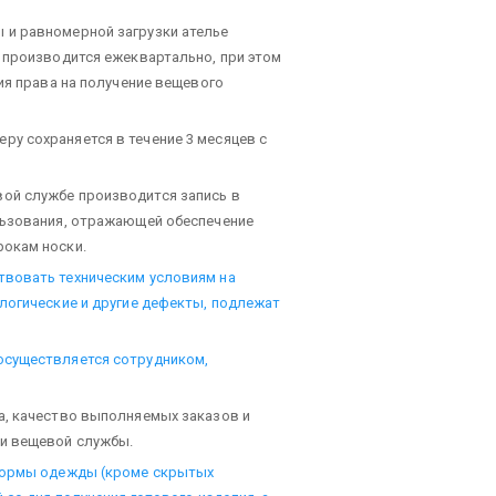
 и равномерной загрузки ателье
 производится ежеквартально, при этом
ия права на получение вещевого
у сохраняется в течение 3 месяцев с
ой службе производится запись в
льзования, отражающей обеспечение
окам носки.
твовать техническим условиям на
логические и другие дефекты, подлежат
осуществляется сотрудником,
а, качество выполняемых заказов и
и вещевой службы.
 формы одежды (кроме скрытых