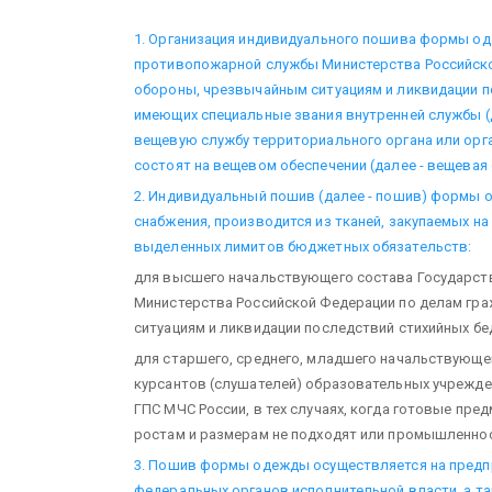
1. Организация индивидуального пошива формы о
противопожарной службы Министерства Российско
обороны, чрезвычайным ситуациям и ликвидации п
имеющих специальные звания внутренней службы (д
вещевую службу территориального органа или орга
состоят на вещевом обеспечении (далее - вещевая 
2. Индивидуальный пошив (далее - пошив) формы
снабжения, производится из тканей, закупаемых на
выделенных лимитов бюджетных обязательств:
для высшего начальствующего состава Государс
Министерства Российской Федерации по делам гр
ситуациям и ликвидации последствий стихийных бед
для старшего, среднего, младшего начальствующег
курсантов (слушателей) образовательных учрежд
ГПС МЧС России, в тех случаях, когда готовые п
ростам и размерам не подходят или промышленно
3. Пошив формы одежды осуществляется на предпри
федеральных органов исполнительной власти, а т