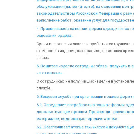
обслуживания (далее - ателье), на основании конт
законодательством Российской Федерации о разме
выполнение работ, оказание услуг для государств
4. Прием заказов на пошив формы одежды от сотр
основании ордера.
Сроки выполнения заказа и прибытия сотрудника н
этом пошив изделия, как правило, не должен прев
заказа.
5. Пошитое изделие сотрудник обязан получить в ат
изготовления.
О сотрудниках, не получивших изделие в установл
службе.
6. Вещевая служба при организации пошива формы
6.1. Определяет потребность в пошиве формы оде
довольствующим органом. Производит расчет кол
материалов, подлежащих передаче ателье.
6.2. Обеспечивает ателье технической документац
и подкладки на единицу изделия.