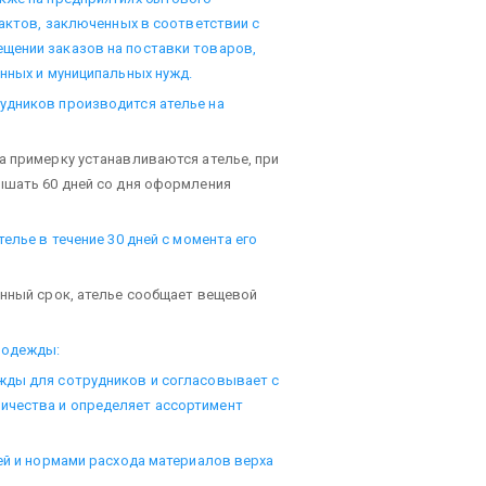
рактов, заключенных в соответствии с
щении заказов на поставки товаров,
енных и муниципальных нужд.
удников производится ателье на
а примерку устанавливаются ателье, при
ышать 60 дней со дня оформления
елье в течение 30 дней с момента его
енный срок, ателье сообщает вещевой
 одежды:
жды для сотрудников и согласовывает с
ичества и определяет ассортимент
ией и нормами расхода материалов верха