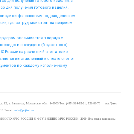
 со дня получения готового изделия, а
со дня получения готового изделия.
изводится финансовым подразделением
сии, где сотрудники стоят на вещевом
ордерам оплачивается в порядке
х средств с текущего (бюджетного)
С России на расчетный счет ателье.
ляется выставленный к оплате счет от
кументов по каждому исполненному
. 12, г. Балашиха, Московская обл., 143903
Тел. (495) 524-82-21, 521-83-70 тел./факс
-19
E-mail:
nsis@pojtest.ru
 ФГУ ВНИИПО МЧС РОССИИ
© ФГУ ВНИИПО МЧС РОССИИ, 2009 Все права защищены