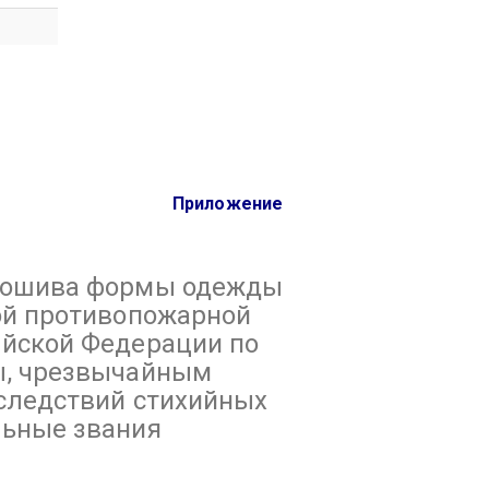
Приложение
пошива формы одежды
ой противопожарной
йской Федерации по
ы, чрезвычайным
следствий стихийных
льные звания