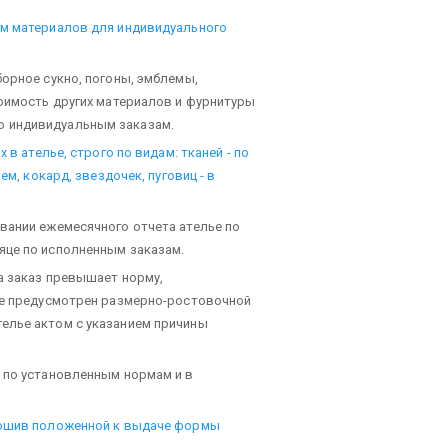
ом материалов для индивидуального
борное сукно, погоны, эмблемы,
тоимость других материалов и фурнитуры
о индивидуальным заказам.
 в ателье, строго по видам: тканей - по
ем, кокард, звездочек, пуговиц - в
вании ежемесячного отчета ателье по
яце по исполненным заказам.
на заказ превышает норму,
 не предусмотрен размерно-ростовочной
елье актом с указанием причины
 по установленным нормам и в
 пошив положенной к выдаче формы