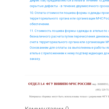
дефектов) предъявляются ателье в течение 10 дней
скрытые дефекты - в течение двухмесячного срока 
10. Оплата стоимости пошива формы одежды про
территориального органа или организации МЧС Рос
обеспечении.
11. Стоимость пошива формы одежды в ателье по 
безналичного расчета путем перечисления денежны
счета территориального органа или организации МЧ
Основанием для оплаты за выполненные работы яв
ателье с приложением к нему подтверждающих до
заказу.
ОТДЕЛ 1.4
ФГУ ВНИИПО МЧС РОССИИ
мкр. ВНИИПО, д
(495) 529-75
Материалы сборника могут быть использованы только с разрешения
Комментарии (
)