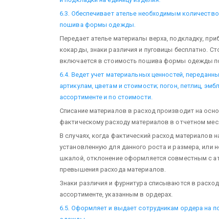
6.3. Обеспечивает ателье необходимым количеств
пошива формы одежды.
Передает ателье материалы верха, подкладку, при
кокарды, знаки различия и пуговицы бесплатно. С
включается в стоимость пошива формы одежды п
6.4. Ведет учет материальных ценностей, переданных
артикулам, цветам и стоимости; погон, петлиц, эмбл
ассортименте и по стоимости.
Списание материалов в расход производит на осно
фактическому расходу материалов в отчетном мес
В случаях, когда фактический расход материалов 
установленную для данного роста и размера, или
шкалой, отклонение оформляется совместным с ат
превышения расхода материалов.
Знаки различия и фурнитура списываются в расход
ассортименте, указанным в ордерах.
6.5. Оформляет и выдает сотрудникам ордера на