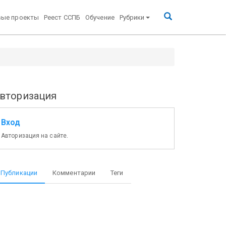
вые проекты
Реест ССПБ
Обучение
Рубрики
жбы Министерства Российской Федерации по делам
вторизация
Вход
Авторизация на сайте.
Публикации
Комментарии
Теги