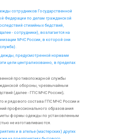
дежды сотрудников Государственной
й Федерации по делам гражданской
оследствий стихийных бедствий,
алее - сотрудники), возлагается на
низации МЧС России, в которой они
служба).
 одежды, предусмотренной нормами
 эти цели централизованно, в пределах
твенной противопожарной службы
ажданской обороны, чрезвычайным
ствий (далее - ГПС МЧС России);
о и рядового состава ГПС МЧС России и
ений профессионального образования
редметы формы одежды по установленным
стью не изготавливаются.
ятиях и в ателье (мастерских) других
акже на предприятиях бытового