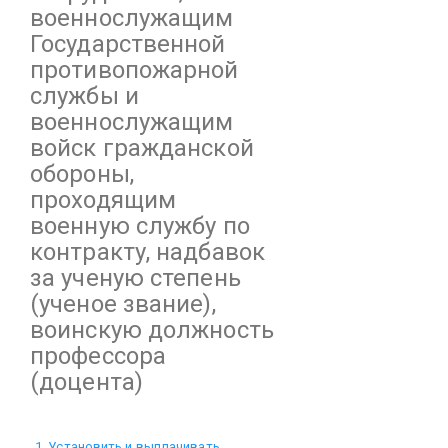
военнослужащим
Государственной
противопожарной
службы и
военнослужащим
войск гражданской
обороны,
проходящим
военную службу по
контракту, надбавок
за ученую степень
(ученое звание),
воинскую должность
профессора
(доцента)
1. Установить и выплачивать