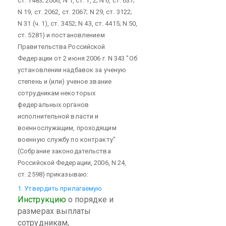
ст. 1483; 2006, N 1, ст. 1, 2; N 6, ст. 637;
N 19, ст. 2062, ст. 2067; N 29, ст. 3122;
N 31 (ч. 1), ст. 3452; N 43, ст. 4415; N 50,
ст. 5281) и постановлением
Правительства Российской
Федерации от 2 июня 2006 г. N 343 "Об
установлении надбавок за ученую
степень и (или) ученое звание
сотрудникам некоторых
федеральных органов
исполнительной власти и
военнослужащим, проходящим
военную службу по контракту"
(Собрание законодательства
Российской Федерации, 2006, N 24,
ст. 2598) приказываю:
1. Утвердить прилагаемую
Инструкцию
о порядке и
размерах выплаты
сотрудникам,