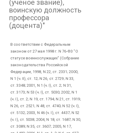
(ученое звание),
воинскую должность
профессора
(доцента)"
В соответствии с Федеральным
законом от 27 мая 1998 г. N 76-ФЗ "О
статусе военнослужащих" (Собрание
законодательства Российской
Федерации, 1998, N 22, ст. 2331; 2000,
N 1 (ч. II), ст. 12; N 26, ст. 2729; N 33,
ст. 3348; 2001, N 1 (ч. I), ст. 2; N 31,
ст. 3173; N 53 (ч. I), ст. 5030; 2002, N 1
(ч. I), ст. 2; N 19, ст. 1794; N 21, ст. 1919;
N 26, ст. 2521; N 48, ст. 4740; N 52 (ч. I),
ст. 5132; 2003, N 46 (ч. I), ст. 4437; N 52
(ч. I), ст. 5038; 2004, N 18, ст. 1687; N 30,
ст. 3089; N 35, ст. 3607; 2005, N 17,