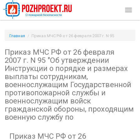
Toggl
naviga
Главная
Приказ МЧС РФ от 26 февраля 2007 г. N 95
"Об утверждении Инструкции о порядке и размерах выплаты
Приказ МЧС РФ от 26 февраля
сотрудникам, военнослужащим Государственной
противопожарной службы и военнослужащим войск
2007 г. N 95
"Об утверждении
гражданской обороны, проходящим военную службу по /
Инструкции о порядке и размерах
Pozhproekt.ru
выплаты сотрудникам,
военнослужащим Государственной
противопожарной службы и
военнослужащим войск
гражданской обороны, проходящим
военную службу по
Приказ МЧС РФ от 26