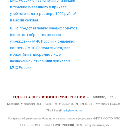
МЧС России о назначении стипендий
в течение указанного в приказе
учебного года в размере 1000 рублей
в месяц каждая.
8. По представлению ученых советов
(советов) образовательных
учреждений МЧС России и решению
коллегии МЧС России стипендиат
может быть досрочно лишен
назначенной стипендии приказом
МЧС России.
ОТДЕЛ 1.4
ФГУ ВНИИПО МЧС РОССИИ
мкр. ВНИИПО, д. 12, г.
Балашиха, Московская обл., 143903
Тел. (495) 524-82-21, 521-83-70 тел./факс (495) 529-
75-19
E-mail:
nsis@pojtest.ru
Материалы сборника могут быть использованы только с разрешения ФГУ ВНИИПО МЧС
РОССИИ
© ФГУ ВНИИПО МЧС РОССИИ, 2009 Все права защищены