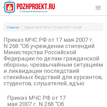
Toggl
naviga
Главная
Приказ МЧС РФ от 17 мая 2007 г. N 268
"Об учреждении стипендий Министерства Российской
Приказ МЧС РФ от 17 мая 2007 г.
Федерации по делам гражданской обороны, чрезвычайным
ситуациям и ликвидации последствий стихийных бедствий
N 268
"Об учреждении стипендий
для курсантов, студентов, слушателей, адъю / Pozhproekt.ru
Министерства Российской
Федерации по делам гражданской
обороны, чрезвычайным ситуациям
и ликвидации последствий
стихийных бедствий для курсантов,
студентов, слушателей, адъю
Приказ МЧС РФ от 17
мая 2007 г. N 268
"Об