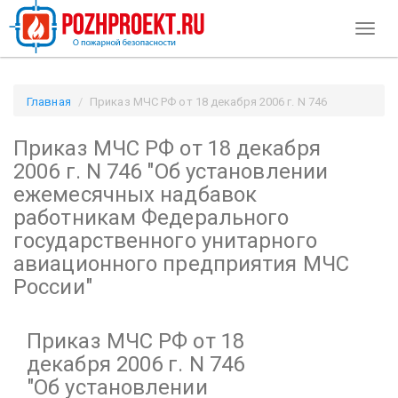
Toggl
naviga
Главная
Приказ МЧС РФ от 18 декабря 2006 г. N 746
"Об установлении ежемесячных надбавок работникам
Приказ МЧС РФ от 18 декабря
Федерального государственного унитарного авиационного
предприятия МЧС России" / Pozhproekt.ru
2006 г. N 746
"Об установлении
ежемесячных надбавок
работникам Федерального
государственного унитарного
авиационного предприятия МЧС
России"
Приказ МЧС РФ от 18
декабря 2006 г. N 746
"Об установлении