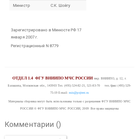
Министр
С.К. Шойгу
Зарегистрировано в Минюсте РФ 17
января 2007 г.
Регистрационный N 8779
ОТДЕЛ 1.4
ФГУ ВНИИПО МЧС РОССИИ
мкр. ВНИИПО, д. 12, г.
Балашиха, Московская обл., 143903
Тел. (495) 524-82-21, 521-83-70 тел./факс (495) 529-
75-19
E-mail:
nsis@pojtest.ru
Материалы сборника могут быть использованы только с разрешения ФГУ ВНИИПО МЧС
РОССИИ
© ФГУ ВНИИПО МЧС РОССИИ, 2009 Все права защищены
Комментарии (
)